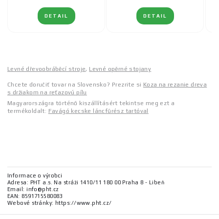
DETAIL
DETAIL
Levné dřevoobráběcí stroje
,
Levné opěrné stojany
Chcete doručiť tovar na Slovensko? Prezrite si
Koza na rezanie dreva
s držiakom na reťazovú pílu
Magyarországra történő kiszállításért tekintse meg ezt a
termékoldalt:
Favágó kecske láncfűrész tartóval
Informace o výrobci
Adresa: PHT a.s. Na stráži 1410/11 180 00 Praha 8 - Libeň
Email: info@pht.cz
EAN: 8591715580083
Webové stránky: https://www.pht.cz/