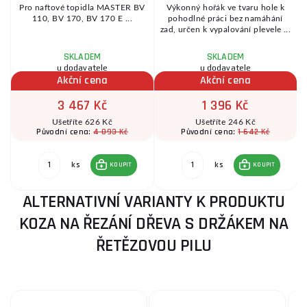
Pro naftové topidla MASTER BV
Výkonný hořák ve tvaru hole k
110, BV 170, BV 170 E ...
pohodlné práci bez namáhání
zad, určen k vypalování plevele ...
SKLADEM
SKLADEM
u dodavatele
u dodavatele
Akční cena
Akční cena
3 467 Kč
1 396 Kč
Ušetříte 626 Kč
Ušetříte 246 Kč
4 093 Kč
1 642 Kč
Původní cena:
Původní cena:
ks
ks
KOUPIT
KOUPIT
ALTERNATIVNÍ VARIANTY K PRODUKTU
KOZA NA ŘEZÁNÍ DŘEVA S DRŽÁKEM NA
ŘETĚZOVOU PILU