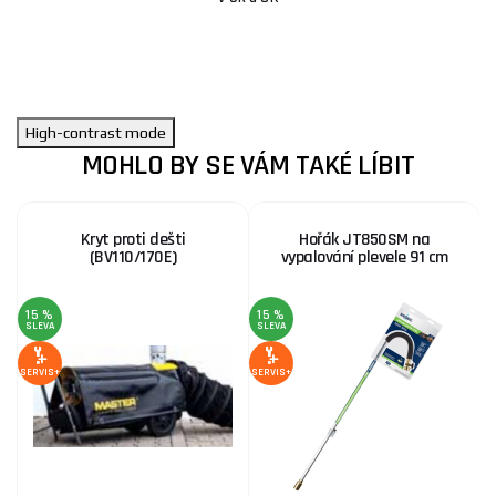
High-contrast mode
MOHLO BY SE VÁM TAKÉ LÍBIT
Kryt proti dešti
Hořák JT850SM na
(BV110/170E)
vypalování plevele 91 cm
15 %
15 %
1
SLEVA
SLEVA
S
SERVIS+
SERVIS+
SE