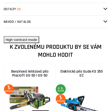
DOTAZY
(0)
NÁVOD / KATALOG
High-contrast mode
K ZVOLENÉMU PRODUKTU BY SE VÁM
MOHLO HODIT
Benzínová řetězová pila
Elektrická pila Gude KS 355
Procraft GS-50 | GS-50
EC
6 %
SLEVA
SERVIS+
SE
SERVIS+