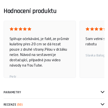
Hodnocení produktu
Splňuje očekávání, je fakt,ze průměr
Som velmi spo
kulatiny přes 20 cm se dá řezat
robotu
pouze z druhé strany.Pilou v držáku
nelze. Návod na sestavení je
Slavka Balogo
dostačující, případně jsou video
návody na YouTube.
Petr
PARAMETRY
RECENZE
(50)