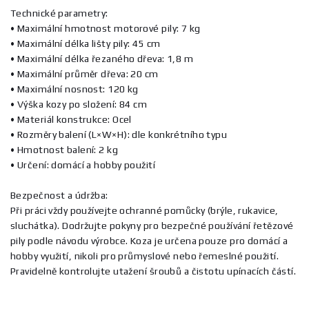
Technické parametry:
• Maximální hmotnost motorové pily: 7 kg
• Maximální délka lišty pily: 45 cm
• Maximální délka řezaného dřeva: 1,8 m
• Maximální průměr dřeva: 20 cm
• Maximální nosnost: 120 kg
• Výška kozy po složení: 84 cm
• Materiál konstrukce: Ocel
• Rozměry balení (L×W×H): dle konkrétního typu
• Hmotnost balení: 2 kg
• Určení: domácí a hobby použití
Bezpečnost a údržba:
Při práci vždy používejte ochranné pomůcky (brýle, rukavice,
sluchátka). Dodržujte pokyny pro bezpečné používání řetězové
pily podle návodu výrobce. Koza je určena pouze pro domácí a
hobby využití, nikoli pro průmyslové nebo řemeslné použití.
Pravidelně kontrolujte utažení šroubů a čistotu upínacích částí.