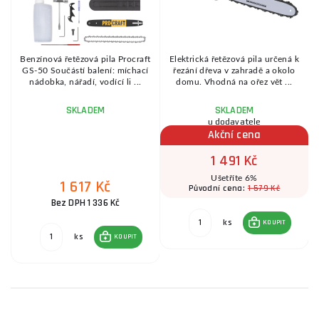
r
Benzínová řetězová pila Procraft
Elektrická řetězová pila určená k
GS-50 Součástí balení: míchací
řezání dřeva v zahradě a okolo
nádobka, nářadí, vodící li ...
domu. Vhodná na ořez vět ...
SKLADEM
SKLADEM
u dodavatele
Akční cena
1 491 Kč
Ušetříte 6%
1 617 Kč
1 579 Kč
Původní cena:
Bez DPH 1 336 Kč
ks
KOUPIT
ks
KOUPIT