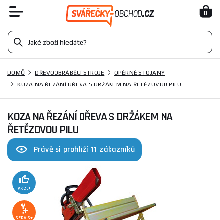
0
DOMŮ
DŘEVOOBRÁBĚCÍ STROJE
OPĚRNÉ STOJANY
KOZA NA ŘEZÁNÍ DŘEVA S DRŽÁKEM NA ŘETĚZOVOU PILU
KOZA NA ŘEZÁNÍ DŘEVA S DRŽÁKEM NA
ŘETĚZOVOU PILU
Právě si prohlíží 11 zákazníků
AKCE+
SERVIS+