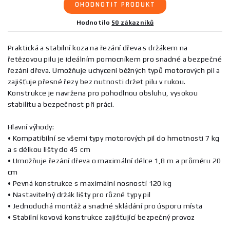
OHODNOTIT PRODUKT
Hodnotilo
50 zákazníků
Praktická a stabilní koza na řezání dřeva s držákem na
řetězovou pilu je ideálním pomocníkem pro snadné a bezpečné
řezání dřeva. Umožňuje uchycení běžných typů motorových pil a
zajišťuje přesné řezy bez nutnosti držet pilu v rukou.
Konstrukce je navržena pro pohodlnou obsluhu, vysokou
stabilitu a bezpečnost při práci.
Hlavní výhody:
• Kompatibilní se všemi typy motorových pil do hmotnosti 7 kg
a s délkou lišty do 45 cm
• Umožňuje řezání dřeva o maximální délce 1,8 m a průměru 20
cm
• Pevná konstrukce s maximální nosností 120 kg
• Nastavitelný držák lišty pro různé typy pil
• Jednoduchá montáž a snadné skládání pro úsporu místa
• Stabilní kovová konstrukce zajišťující bezpečný provoz