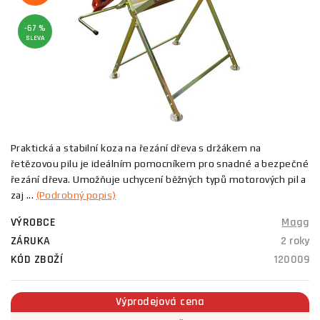
-67 %
SLEVA
Praktická a stabilní koza na řezání dřeva s držákem na
řetězovou pilu je ideálním pomocníkem pro snadné a bezpečné
řezání dřeva. Umožňuje uchycení běžných typů motorových pil a
zaj ...
(Podrobný popis)
VÝROBCE
Magg
ZÁRUKA
2 roky
KÓD ZBOŽÍ
120009
Výprodejová cena