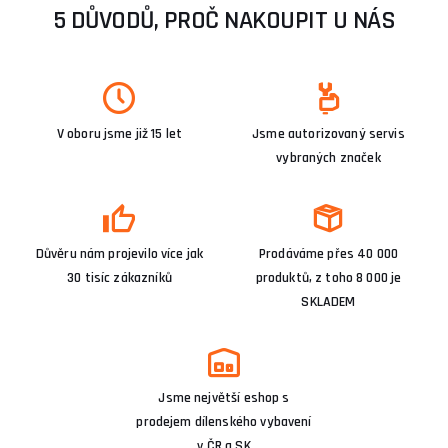
5 DŮVODŮ, PROČ NAKOUPIT U NÁS
V oboru jsme již 15 let
Jsme autorizovaný servis
vybraných značek
Důvěru nám projevilo více jak
Prodáváme přes 40 000
30 tisíc zákazníků
produktů, z toho 8 000 je
SKLADEM
Jsme největší eshop s
prodejem dílenského vybavení
v ČR a SK