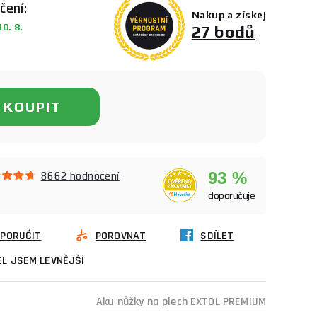
čení:
Nakup a získej
0. 8.
27 bodů
KOUPIT
93 %
8662 hodnocení
doporučuje
PORUČIT
POROVNAT
SDÍLET
L JSEM LEVNĚJŠÍ
Aku nůžky na plech EXTOL PREMIUM