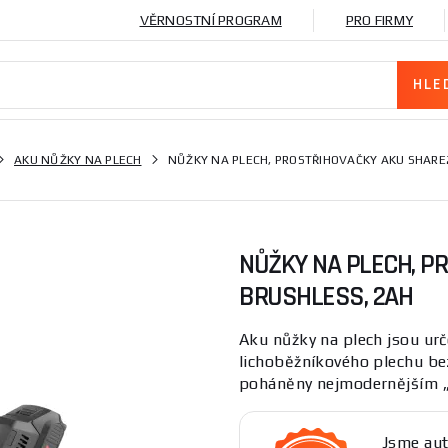
VĚRNOSTNÍ PROGRAM
PRO FIRMY
AKU NŮŽKY NA PLECH
NŮŽKY NA PLECH, PROSTŘIHOVAČKY AKU SHARE
NŮŽKY NA PLECH, P
BRUSHLESS, 2AH
Aku nůžky na plech jsou urč
lichoběžníkového plechu be
poháněny nejmodernějším „
Jsme aut