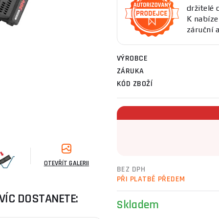
držitelé 
K nabíz
záruční a
VÝROBCE
ZÁRUKA
KÓD ZBOŽÍ
OTEVŘÍT GALERII
BEZ DPH
PŘI PLATBĚ PŘEDEM
VÍC DOSTANETE:
Skladem