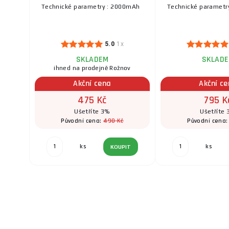
Technické parametry : 2000mAh
Technické paramet
5.0
1x
SKLADEM
SKLAD
ihned na prodejně Rožnov
Akční cena
Akční c
475 Kč
795 K
Ušetříte 3%
Ušetříte
490 Kč
Původní cena:
Původní cena
ks
ks
KOUPIT