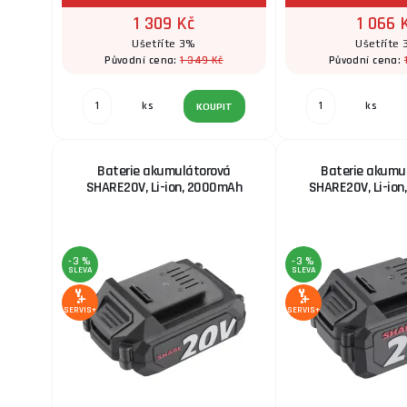
1 309 Kč
1 066 
Ušetříte 3%
Ušetříte
1 349 Kč
Původní cena:
Původní cena:
ks
ks
KOUPIT
Baterie akumulátorová
Baterie akumu
SHARE20V, Li-ion, 2000mAh
SHARE20V, Li-io
-3 %
-3 %
SLEVA
SLEVA
SERVIS+
SERVIS+