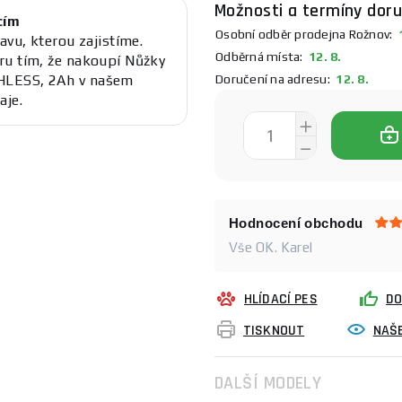
Možnosti a termíny doru
cím
Osobní odběr prodejna Rožnov:
1
avu, kterou zajistíme.
Odběrná místa:
12. 8.
ru tím, že nakoupí Nůžky
Doručení na adresu:
12. 8.
HLESS, 2Ah v našem
aje.
Hodnocení obchodu
Vše OK. Karel
HLÍDACÍ PES
DO
TISKNOUT
NAŠE
DALŠÍ MODELY