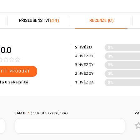
PŘÍSLUŠENSTVÍ
(44)
RECENZE
(0)
0%
0.0
5 HVĚZD
0%
4 HVĚZDY
0%
3 HVĚZDY
TIT PRODUKT
0%
2 HVĚZDY
0%
ilo
0 zákazníků
1 HVĚZDA
EMAIL
*
(nebude zveřejněn)
VA