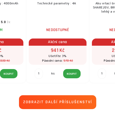
ry : 4000mAh
Technické parametry : 4A
Aku vrtací š
SHARE20V, BRU
lehký a v
5.0
3x
EM
NEDOSTUPNÉ
NE
ena
Akční cena
A
č
941 Kč
2
 3%
Ušetříte 3%
Uš
820 Kč
970 Kč
:
Původní cena:
Původn
ks
KOUPIT
KOUPIT
ZOBRAZIT DALŠÍ PŘÍSLUŠENSTVÍ