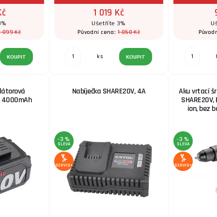
Kč
1 019 Kč
 3%
Ušetříte 3%
Uš
1 099 Kč
1 050 Kč
Původní cena:
Původn
ks
KOUPIT
KOUPIT
látorová
Nabíječka SHARE20V, 4A
Aku vrtací š
n, 4000mAh
SHARE20V, 
ion, bez b
-3 %
-3 %
SLEVA
SLEVA
SERVIS+
SERVIS+