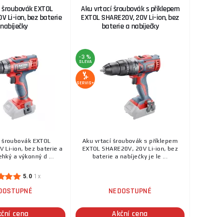
í šroubovák EXTOL
Aku vrtací šroubovák s příklepem
V Li-ion, bez baterie
EXTOL SHARE20V, 20V Li-ion, bez
 nabíječky
baterie a nabíječky
-3 %
SLEVA
SERVIS+
í šroubovák EXTOL
Aku vrtací šroubovák s příklepem
 Li-ion, bez baterie a
EXTOL SHARE20V, 20V Li-ion, bez
ehký a výkonný d ...
baterie a nabíječky je le ...
5.0
1x
DOSTUPNÉ
NEDOSTUPNÉ
kční cena
Akční cena