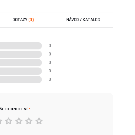
DOTAZY
(0)
NÁVOD / KATALOG
0
0
0
0
0
ŠE HODNOCENÍ
*