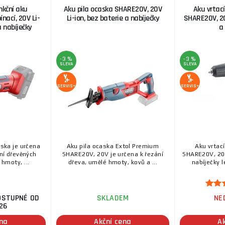
nkční aku
Aku pila ocaska SHARE20V, 20V
Aku vrtac
nací, 20V Li-
Li-ion, bez baterie a nabíječky
SHARE20V, 20
a nabíječky
a
-3 %
-3 %
SLEVA
SLEVA
SERVIS+
SERVIS+
uska je určena
Aku pila ocaska Extol Premium
Aku vrtac
ní dřevěných
SHARE20V, 20V je určena k řezání
SHARE20V, 20V
hmoty, ...
dřeva, umělé hmoty, kovů a ...
nabíječky l
OSTUPNÉ OD
SKLADEM
NE
26
ena
Akční cena
A