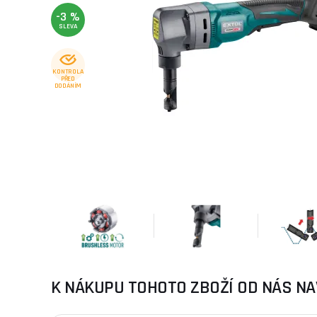
-3 %
SLEVA
KONTROLA
PŘED
DODÁNÍM
K NÁKUPU TOHOTO ZBOŽÍ OD NÁS NA