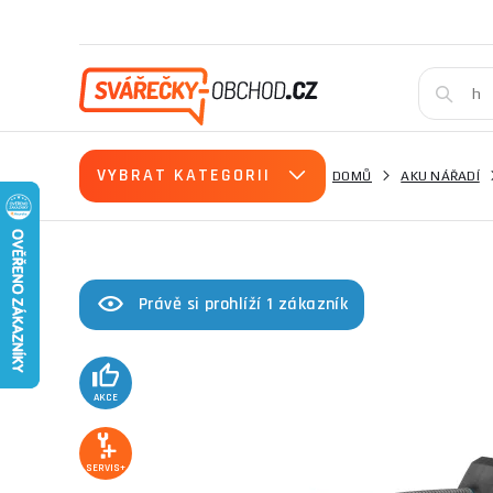
VYBRAT KATEGORII
DOMŮ
AKU NÁŘADÍ
Právě si prohlíží 1 zákazník
AKCE
SERVIS+