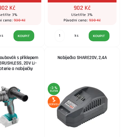
902 Kč
902 Kč
etříte 3%
Ušetříte 3%
930 Kč
930 Kč
í cena:
Původní cena:
ks
ks
KOUPIT
KOUPIT
roubovák s příklepem
Nabíječka SHARE20V, 2,4A
BRUSHLESS, 20V Li-
aterie a nabíječky
-3 %
SLEVA
SERVIS+