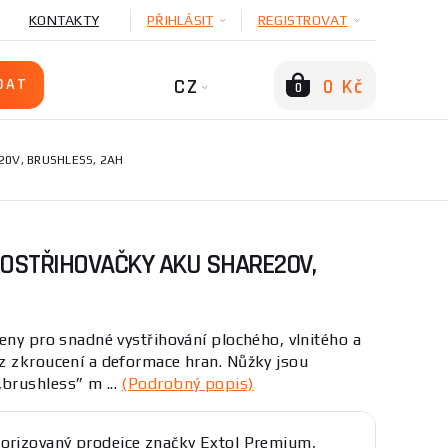
KONTAKTY
PŘIHLÁSIT
REGISTROVAT
CZ
0 Kč
0
20V, BRUSHLESS, 2AH
ROSTŘIHOVAČKY AKU SHARE20V,
eny pro snadné vystřihování plochého, vlnitého a
z zkroucení a deformace hran. Nůžky jsou
brushless” m ...
(Podrobný popis)
orizovaný prodejce značky Extol Premium,