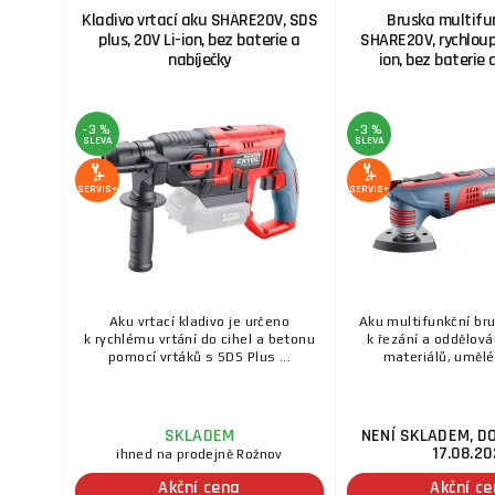
Kladivo vrtací aku SHARE20V, SDS
Bruska multifu
plus, 20V Li-ion, bez baterie a
SHARE20V, rychloupí
nabíječky
ion, bez baterie 
-3 %
-3 %
SLEVA
SLEVA
SERVIS+
SERVIS+
Aku vrtací kladivo je určeno
Aku multifunkční br
k rychlému vrtání do cihel a betonu
k řezání a oddělová
pomocí vrtáků s SDS Plus ...
materiálů, umělé 
SKLADEM
NENÍ SKLADEM, D
17.08.20
ihned na prodejně Rožnov
Akční cena
Akční c