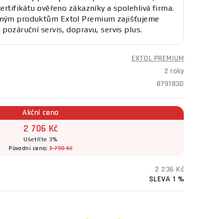
certifikátu ověřeno zákazníky a spolehlivá firma.
eným produktům Extol Premium zajišťujeme
 pozáruční servis, dopravu, servis plus.
EXTOL PREMIUM
2 roky
8791830
Akční cena
2 706 Kč
Ušetříte 3%
Původní cena:
2 790 Kč
2 236 Kč
SLEVA 1 %