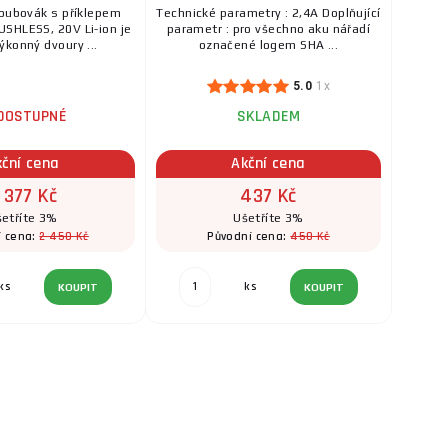
roubovák s příklepem
Technické parametry : 2,4A Doplňující
SHLESS, 20V Li-ion je
parametr : pro všechno aku nářadí
ýkonný dvoury ...
označené logem SHA ...
5.0
1x
DOSTUPNÉ
SKLADEM
kční cena
Akční cena
 377 Kč
437 Kč
etříte 3%
Ušetříte 3%
2 450 Kč
450 Kč
í cena:
Původní cena:
ks
ks
KOUPIT
KOUPIT