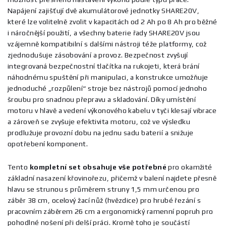
Napájení zajišťují dvě akumulátorové jednotky SHARE20V,
které lze volitelně zvolit v kapacitách od 2 Ah po 8 Ah pro běžné
i náročnější použití, a všechny baterie řady SHARE20V jsou
vzájemně kompatibilní s dalšími nástroji téže platformy, což
zjednodušuje zásobování a provoz. Bezpečnost zvyšují
integrovaná bezpečnostní tlačítka na rukojeti, která brání
náhodnému spuštění při manipulaci, a konstrukce umožňuje
jednoduché „rozpůlení“ stroje bez nástrojů pomocí jednoho
šroubu pro snadnou přepravu a skladování. Díky umístění
motoru v hlavě a vedení výkonového kabelu v tyči klesají vibrace
a zároveň se zvyšuje efektivita motoru, což ve výsledku
prodlužuje provozní dobu na jednu sadu baterií a snižuje
opotřebení komponent.
Tento
kompletní set obsahuje vše potřebné
pro okamžité
základní nasazení křovinořezu, přičemž v balení najdete přesně
hlavu se strunou s průměrem struny 1,5 mm určenou pro
záběr 38 cm, ocelový žací nůž (hvězdice) pro hrubé řezání s
pracovním záběrem 26 cm a ergonomický ramenní popruh pro
pohodlné nošení při delší práci. Kromě toho je součástí