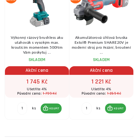
Výkonný rázový brushless aku
Akumulátorová úhlová bruska
,
utahovák s vysokým max.
Extol® Premium SHARE20V je
m
kroutícím momentem 500Nm
moderní stroj pro řezání, broušení
Vám poskytuj ...
...
SKLADEM
SKLADEM
Akční cena
Akční cena
1 745 Kč
1 221 Kč
Ušetříte 4%
Ušetříte 4%
1 799 Kč
1 259 Kč
Původní cena:
Původní cena:
ks
ks
KOUPIT
KOUPIT