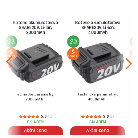
Baterie akumulátorová
Baterie akumulátorová
SHARE20V, Li-ion,
SHARE20V, Li-ion,
2000mAh
4000mAh
-3 %
-3 %
-3 
SLEVA
SLEVA
SLE
SERVIS+
SERVIS+
SERV
Technické parametry :
Technické parametry :
T
2000mAh
4000mAh
5.0
1x
5.0
3x
SKLADEM
SKLADEM
Akční cena
Akční cena