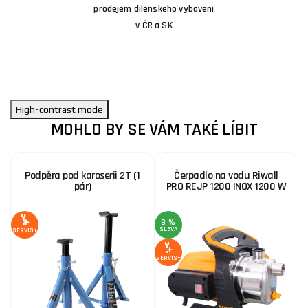
prodejem dílenského vybavení
v ČR a SK
High-contrast mode
MOHLO BY SE VÁM TAKÉ LÍBIT
Podpěra pod karoserii 2T (1
Čerpadlo na vodu Riwall
pár)
PRO REJP 1200 INOX 1200 W
8 %
SLEVA
SERVIS+
SERVIS+
SE