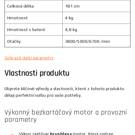
Celková délka
181 cm
Hmotnost
4 kg
Hmotnost s baterií
4,8 kg
Otáčky
3800/5000/6700 /min
Zobrazit další parametry
Vlastnosti produktu
Objevte klíčové výhody a vlastnosti, které z tohoto produktu
dělají perfektní volbu pro vaše potřeby.
Výkonný bezkartáčový motor a provozní
parametry
Výkon zajišťuje
brushless
motor, který snižuje