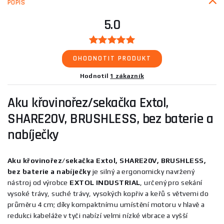
POPIS
5.0
OHODNOTIT PRODUKT
Hodnotil
1 zákazník
Aku křovinořez/sekačka Extol,
SHARE20V, BRUSHLESS, bez baterie a
nabíječky
Aku křovinořez/sekačka Extol, SHARE20V, BRUSHLESS,
bez baterie a nabíječky
je silný a ergonomicky navržený
nástroj od výrobce
EXTOL INDUSTRIAL
, určený pro sekání
vysoké trávy, suché trávy, vysokých kopřiv a keřů s větvemi do
průměru 4 cm; díky kompaktnímu umístění motoru v hlavě a
redukci kabeláže v tyči nabízí velmi nízké vibrace a vyšší