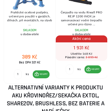
k
Praktické ocelové podpěry,
Čerpadlo na vodu Riwall PRO
určené pro použití v garážích,
REJP 1200 INOX je
.
dílnách, při montážích, na stavb
samonasávací vodní čerpadlo
...
určené pro různo ...
SKLADEM
SKLADEM
u dodavatele
u dodavatele
Akční cena
1 931 Kč
Ušetříte 168 Kč
389 Kč
2 099 Kč
Původní cena:
Bez DPH 321 Kč
ks
KOUPIT
ks
KOUPIT
ALTERNATIVNÍ VARIANTY K PRODUKTU
AKU KŘOVINOŘEZ/SEKAČKA EXTOL,
SHARE20V, BRUSHLESS, BEZ BATERIE A