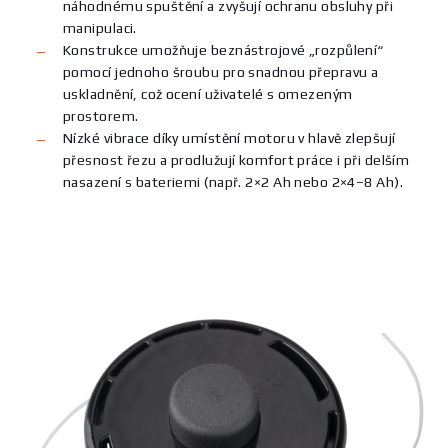
náhodnému spuštění a zvyšují ochranu obsluhy při
manipulaci.
Konstrukce umožňuje beznástrojové „rozpůlení“
pomocí jednoho šroubu pro snadnou přepravu a
uskladnění, což ocení uživatelé s omezeným
prostorem.
Nízké vibrace díky umístění motoru v hlavě zlepšují
přesnost řezu a prodlužují komfort práce i při delším
nasazení s bateriemi (např. 2×2 Ah nebo 2×4–8 Ah).