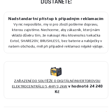
DOSTANETE:
Nadstandartní přístup k případným reklamacím
Vy nic neposíláte, my si pro zboží pošleme dopravu,
kterou zajistíme. Nechceme, aby zákazník, který nám
vkládá důvěru tím, že nakoupí Aku křovinořez/sekačka
Extol, SHARE20V, BRUSHLESS, bez baterie a nabíječky v
našem obchodu, měl při případné reklamaci nějaké výdaje.
ZAŘAZENÍ DO SOUTĚŽE O DIGITÁLNÍ INVERTOROVOU
v hodnotě 24 240
ELEKTROCENTRÁLU 5,4HP/3,2kW
Kč