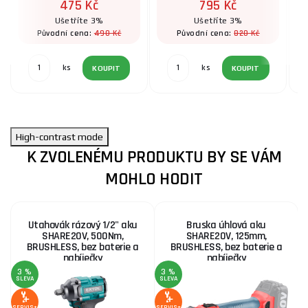
475 Kč
795 Kč
Ušetříte 3%
Ušetříte 3%
490 Kč
820 Kč
Původní cena:
Původní cena:
ks
ks
KOUPIT
KOUPIT
High-contrast mode
K ZVOLENÉMU PRODUKTU BY SE VÁM
MOHLO HODIT
Utahovák rázový 1/2" aku
Bruska úhlová aku
SHARE20V, 500Nm,
SHARE20V, 125mm,
BRUSHLESS, bez baterie a
BRUSHLESS, bez baterie a
nabíječky
nabíječky
3 %
3 %
SLEVA
SLEVA
S
SERVIS+
SERVIS+
SE