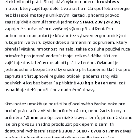
efektivitu při práci. Stroji dává výkon moderní
brushless
motor, který zajišťuje delší životnost a nižší spotřebu energie
než klasické motory s uhlíkovými kartáči, přičemž provoz
zajišťují dvě akumulátorové jednotky
SHARE20V (2×20V)
zapojené současně pro zvýšený výkon při zatížení. Pro
pohodlnou manipulaci je křovinořez vybaven ergonomickými
rukojeťmi ve tvaru cyklořídítek a ramenním popruhem, který
přenáší většinu hmotnosti na tělo, takže obsluha používá ruce
primárně pro jemné vedení stroje; celková délka 181 cm
zajišťuje dostatečný dosah při práci v terénu. Ovládání je
jednoduché a bezpečné díky snadno přístupnému tlačítku pro
zapnutí a třístupňové regulaci otáček, přičemž stroj váží
pouhých
4 kg
bez baterií a přibližně
4,8 kg s bateriemi
, což
usnadňuje delší použití bez nadměrné únavy.
Křovinořez umožňuje použití buď ocelového žacího nože pro
hrubé práce a řez větví do průměru 4 cm, nebo žací struny o
průměru
1,5 mm
pro úpravu nízké trávy a lemů, přičemž strunu
lze při provozu snadno prodloužit poklepem o zem; tři
dostupné rychlostní stupně
3800 / 5000 / 6700 ot./min
dávají
možnost přesného nastavení výkonu podle typu práce.