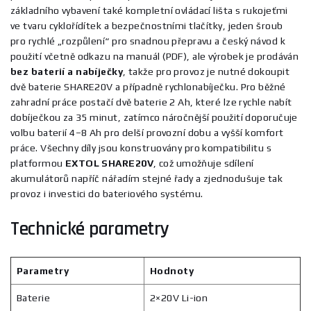
základního vybavení také kompletní ovládací lišta s rukojeťmi
ve tvaru cyklořídítek a bezpečnostními tlačítky, jeden šroub
pro rychlé „rozpůlení“ pro snadnou přepravu a český návod k
použití včetně odkazu na manuál (PDF), ale výrobek je prodáván
bez baterií a nabíječky
, takže pro provoz je nutné dokoupit
dvě baterie SHARE20V a případně rychlonabíječku. Pro běžné
zahradní práce postačí dvě baterie 2 Ah, které lze rychle nabít
dobíječkou za 35 minut, zatímco náročnější použití doporučuje
volbu baterií 4–8 Ah pro delší provozní dobu a vyšší komfort
práce. Všechny díly jsou konstruovány pro kompatibilitu s
platformou
EXTOL SHARE20V
, což umožňuje sdílení
akumulátorů napříč nářadím stejné řady a zjednodušuje tak
provoz i investici do bateriového systému.
Technické parametry
Parametry
Hodnoty
Baterie
2×20V Li-ion