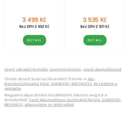
3 499 Kč
3 535 Kč
Bez DPH 2 892 Kč
Bez DPH 2 921 Kč
DETAIL
DETAIL
Levné zahradní technika
,
Levné křovinořezy
,
Levné akumulátorové
Chcete doručiť tovar na Slovensko? Prezrite si
Aku
krovinorez/kosačka Extol, SHARE20V, BRUSHLESS, bez batérie a
nabíjačky
Magyarországra történő kiszállításért tekintse meg ezt a
termékoldalt:
Extol akkumulátoros bozótvágó/fűnyíró, SHARE20V,
BRUSHESS, akkumulátor és töltő nélkül