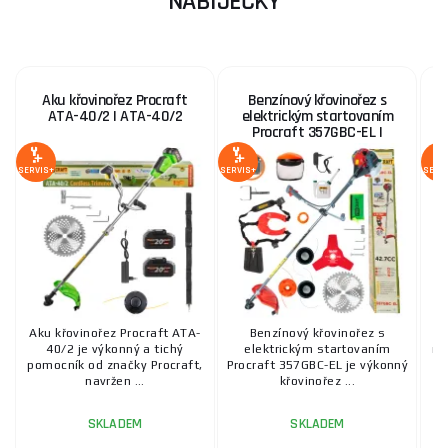
NABÍJEČKY
Aku křovinořez Procraft
Benzínový křovinořez s
ATA-40/2 | ATA-40/2
elektrickým startovaním
Procraft 357GBC-EL |
357GBC-EL
SERVIS+
SERVIS+
SERV
Aku křovinořez Procraft ATA-
Benzínový křovinořez s
40/2 je výkonný a tichý
elektrickým startovaním
ru
pomocník od značky Procraft,
Procraft 357GBC-EL je výkonný
40
navržen ...
křovinořez ...
SKLADEM
SKLADEM