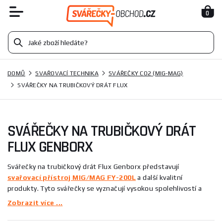
0
DOMŮ
SVAŘOVACÍ TECHNIKA
SVÁŘEČKY CO2 (MIG-MAG)
SVÁŘEČKY NA TRUBIČKOVÝ DRÁT FLUX
SVÁŘEČKY NA TRUBIČKOVÝ DRÁT
FLUX GENBORX
Svářečky na trubičkový drát Flux Genborx představují
svařovací přístroj MIG/MAG FY-200L
a další kvalitní
produkty. Tyto svářečky se vyznačují vysokou spolehlivostí a
efektivitou, což je činí ideálními pro různé svařovací aplikace.
Zobrazit více ...
Genborx patří mezi lídry v oblasti svařovací techniky, a proto si
můžete být jisti vysokou kvalitou a výkonem. Naše nabídka