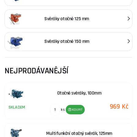
Otočné svěráky jsou nezbytným vybavením pro každého, kdo
pracuje s materiály vyžadujícími pevné uchycení. Tyto nástroje
se vyznačují snadnou manipulací a možností otáčení ve více
Svěráky otočné 125 mm
směrech, což usnadňuje práci v různých úhlech. Otočné svěráky
jsou ideální pro opravy, montáže a další činnosti, kde je třeba
mít obě ruce volné. Pro více informací navštivte naši sekci
Svěráky otočné 150 mm
Otočné svěráky
.
EXTOL PREMIUM je renomovaný výrobce nářadí a vybavení, který
se specializuje na kvalitní a dostupné řešení pro domácí i
NEJPRODÁVANĚJŠÍ
profesionální uživatele. Historie značky sahá do doby, kdy si
kladli za cíl poskytnout uživatelům spolehlivé nástroje, které
usnadní každodenní práci.
Otočné svěráky, 100mm
Pokud potřebujete poradit s výběrem vhodného otočného
969 Kč
svěráku, neváhejte navštívit naši
poradnu
.
SKLADEM
ks
KOUPIT
Multifunkční otočný svěrák, 125mm