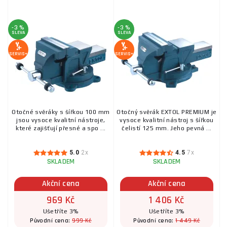
-3 %
-3 %
SLEVA
SLEVA
SERVIS+
SERVIS+
Otočné svěráky s šířkou 100 mm
Otočný svěrák EXTOL PREMIUM je
jsou vysoce kvalitní nástroje,
vysoce kvalitní nástroj s šířkou
které zajišťují přesné a spo ...
čelistí 125 mm. Jeho pevná ...
5.0
2x
4.5
7x
SKLADEM
SKLADEM
Akční cena
Akční cena
969 Kč
1 406 Kč
Ušetříte 3%
Ušetříte 3%
999 Kč
1 449 Kč
Původní cena:
Původní cena: