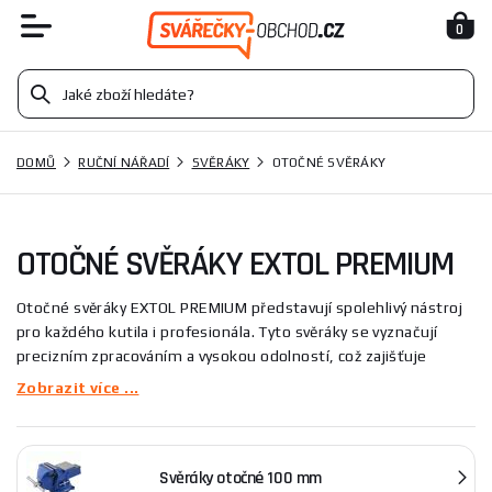
0
DOMŮ
RUČNÍ NÁŘADÍ
SVĚRÁKY
OTOČNÉ SVĚRÁKY
OTOČNÉ SVĚRÁKY EXTOL PREMIUM
Otočné svěráky EXTOL PREMIUM představují spolehlivý nástroj
pro každého kutila i profesionála. Tyto svěráky se vyznačují
precizním zpracováním a vysokou odolností, což zajišťuje
dlouhou životnost. Modely jako jsou
XT-123
a
XT-456
Zobrazit více ...
disponují širokým rozsahem upínací síly a snadným ovládáním.
S otočnými svěráky od EXTOL PREMIUM se každá práce stává
jednodušší a efektivnější.
Svěráky otočné 100 mm