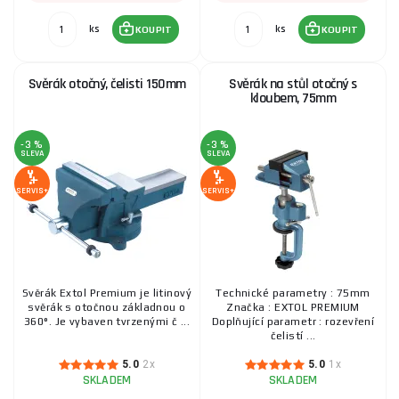
ks
ks
KOUPIT
KOUPIT
Svěrák otočný, čelisti 150mm
Svěrák na stůl otočný s
kloubem, 75mm
-3 %
-3 %
SLEVA
SLEVA
SERVIS+
SERVIS+
Svěrák Extol Premium je litinový
Technické parametry : 75mm
svěrák s otočnou základnou o
Značka : EXTOL PREMIUM
360°. Je vybaven tvrzenými č ...
Doplňující parametr : rozevření
čelistí ...
5.0
2x
5.0
1x
SKLADEM
SKLADEM