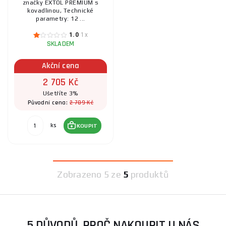
značky EXTOL PREMIUM s
kovadlinou, Technické
parametry: 12 ...
1.0
1x
SKLADEM
Akční cena
2 705 Kč
Ušetříte 3%
2 789 Kč
Původní cena:
ks
KOUPIT
Zobrazeno
5 ze
5
produktů
5 DŮVODŮ, PROČ NAKOUPIT U NÁS