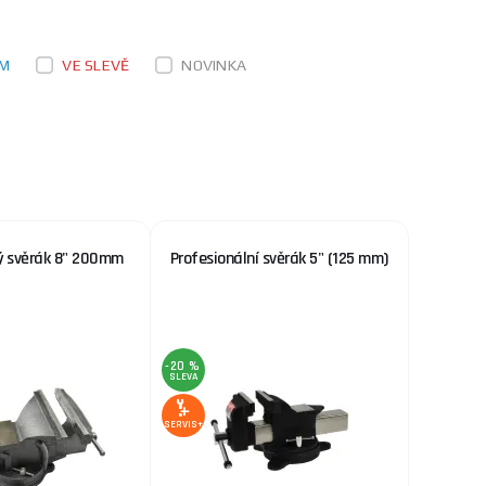
EM
VE SLEVĚ
NOVINKA
ý svěrák 8" 200mm
Profesionální svěrák 5" (125 mm)
-20 %
SLEVA
SERVIS+