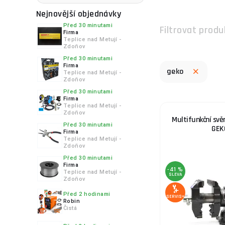
Nejnovější objednávky
Před 30 minutami
Filtrovat produ
Firma
Teplice nad Metují -
Zdoňov
Před 30 minutami
Firma
geko
Teplice nad Metují -
Zdoňov
Před 30 minutami
Firma
Teplice nad Metují -
Zdoňov
Multifunkční svě
Před 30 minutami
GEK
Firma
Teplice nad Metují -
Zdoňov
Před 30 minutami
Firma
-41 %
Teplice nad Metují -
SLEVA
Zdoňov
Před 2 hodinami
SERVIS+
Robin
Čistá