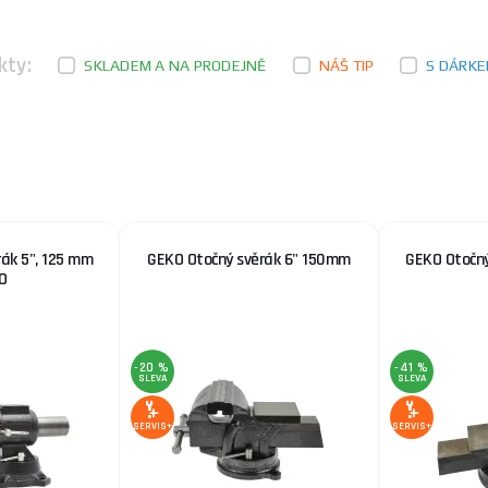
kty:
SKLADEM A NA PRODEJNĚ
NÁŠ TIP
S DÁRK
rák 5", 125 mm
GEKO Otočný svěrák 6" 150mm
GEKO Otočn
O
-20 %
-41 %
SLEVA
SLEVA
SERVIS+
SERVIS+