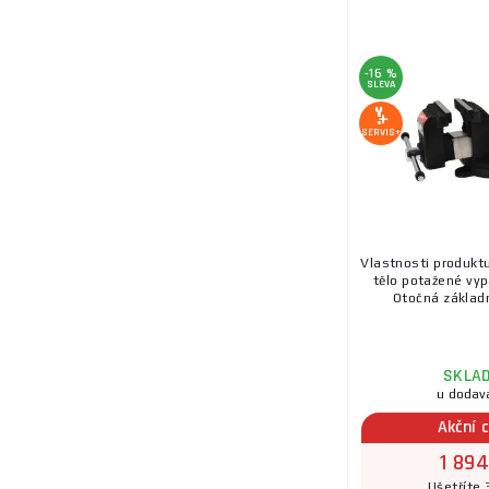
-16 %
SLEVA
SERVIS+
Vlastnosti produkt
tělo potažené vyp
Otočná základn
SKLA
u dodav
Akční 
1 894
Ušetříte 