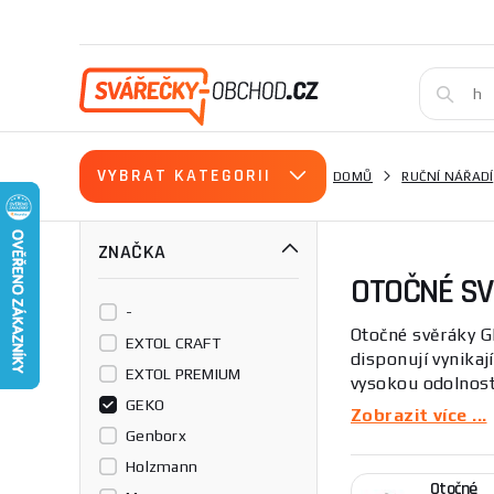
VYBRAT KATEGORII
DOMŮ
RUČNÍ NÁŘADÍ
ZNAČKA
OTOČNÉ SV
-
Otočné svěráky G
EXTOL CRAFT
disponují vynikaj
EXTOL PREMIUM
vysokou odolností
GEKO
jakékoliv úkoly, 
Zobrazit více ...
Genborx
Otočné svěráky j
Holzmann
konstrukci a tec
Otočné