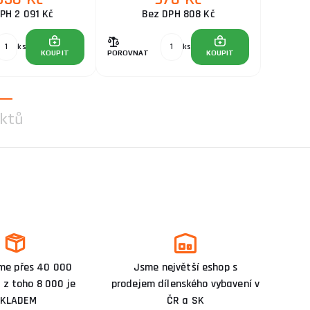
PH 2 091 Kč
Bez DPH 808 Kč
ks
ks
KOUPIT
POROVNAT
KOUPIT
ktů
me přes 40 000
Jsme největší eshop s
 z toho 8 000 je
prodejem dílenského vybavení v
KLADEM
ČR a SK