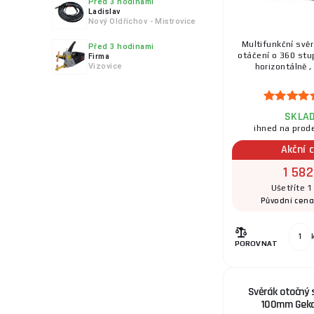
Před 3 hodinami
Ladislav
Nový Oldřichov - Mistrovice
Multifunkční svě
Před 3 hodinami
otáčení o 360 stup
Firma
Vizovice
horizontálně , 
SKLA
ihned na prod
Akční 
1 582
Ušetříte 1
Původní cen
POROVNAT
Svěrák otočný 
100mm Gek