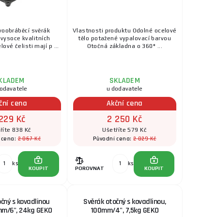
voobráběcí svěrák
Vlastnosti produktu Odolné ocelové
 vysoce kvalitních
tělo potažené vypalovací barvou
ové čelisti mají p ...
Otočná základna o 360° ...
KLADEM
SKLADEM
dodavatele
u dodavatele
ční cena
Akční cena
 229 Kč
2 250 Kč
říte 838 Kč
Ušetříte 579 Kč
2 067 Kč
2 829 Kč
 cena:
Původní cena:
ks
ks
KOUPIT
POROVNAT
KOUPIT
čný s kovadlinou
Svěrák otočný s kovadlinou,
mm/6", 24kg GEKO
100mm/4", 7,5kg GEKO