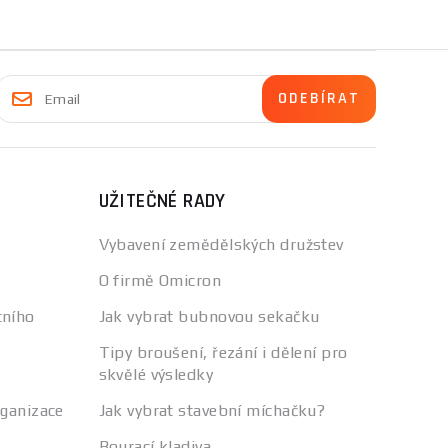
UŽITEČNÉ RADY
Vybavení zemědělských družstev
O firmě Omicron
tního
Jak vybrat bubnovou sekačku
Tipy broušení, řezání i dělení pro
skvělé výsledky
rganizace
Jak vybrat stavební míchačku?
Bourací kladiva