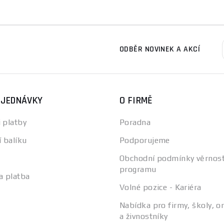
ODBĚR NOVINEK A AKCÍ
BJEDNÁVKY
O FIRMĚ
 platby
Poradna
í balíku
Podporujeme
Obchodní podmínky věrnos
programu
a platba
Volné pozice - Kariéra
Nabídka pro firmy, školy, o
a živnostníky