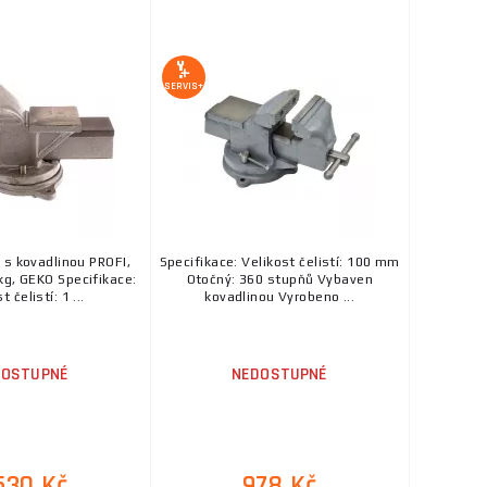
SERVIS+
 s kovadlinou PROFI,
Specifikace: Velikost čelistí: 100 mm
g, GEKO Specifikace:
Otočný: 360 stupňů Vybaven
t čelistí: 1 ...
kovadlinou Vyrobeno ...
DOSTUPNÉ
NEDOSTUPNÉ
530 Kč
978 Kč