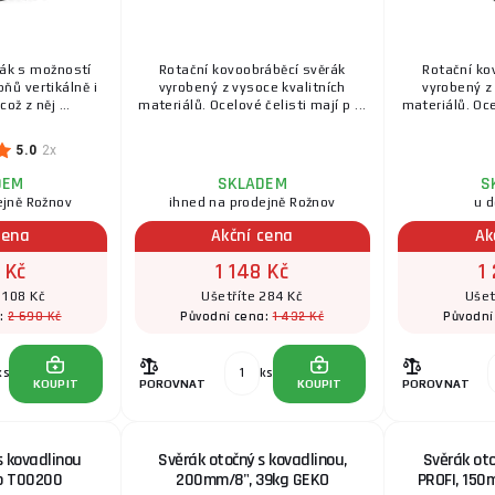
rák s možností
Rotační kovoobráběcí svěrák
Rotační ko
ňů vertikálně i
vyrobený z vysoce kvalitních
vyrobený z
což z něj ...
materiálů. Ocelové čelisti mají p ...
materiálů. Ocel
5.0
2x
DEM
SKLADEM
S
ejně Rožnov
ihned na prodejně Rožnov
u 
cena
Akční cena
Ak
 Kč
1 148 Kč
1
 108 Kč
Ušetříte 284 Kč
Ušet
2 690 Kč
1 432 Kč
a:
Původní cena:
Původní
ks
ks
KOUPIT
POROVNAT
KOUPIT
POROVNAT
s kovadlinou
Svěrák otočný s kovadlinou,
Svěrák oto
o T00200
200mm/8", 39kg GEKO
PROFI, 150