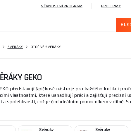
VĚRNOSTNÍ PROGRAM
PRO FIRMY
SVĚRÁKY
OTOČNÉ SVĚRÁKY
ĚRÁKY GEKO
EKO představují špičkové nástroje pro každého kutila i pro
ícími vlastnostmi, které usnadňují práci a zajišťují precizní 
 a spolehlivostí, což je činí ideálním pomocníkem v dílně.
ať už se jedná o řezání, opravy nebo montáže.
sou nezbytným vybavením pro každého, kdo potřebuje pevně a
hnickým parametrům, jako je robustní rám a snadná manipula
Svěráky
Svěráky