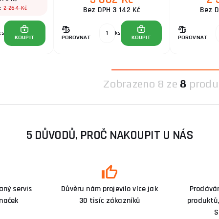
2 264 Kč
a:
Bez DPH 3 142 Kč
Bez D
ks
ks
KOUPIT
POROVNAT
KOUPIT
POROVNAT
Zobrazeno
8 ze
8
produ
5 DŮVODŮ, PROČ NAKOUPIT U NÁS
ný servis
Důvěru nám projevilo více jak
Prodává
značek
30 tisíc zákazníků
produktů,
S