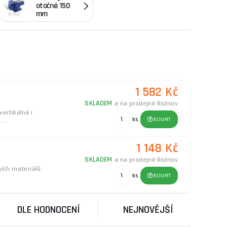
otočné 150
ch projektech. Prozkoumejte naši širokou nabídku
mm
kytování kvalitních a inovativních produktů. S
 značka mezi profesionály i hobby kutily. Jejich
ých svěráků, neváhejte navštívit naši
poradnu
,
1 582 Kč
SKLADEM
a na prodejně Rožnov
ertikálně i
ks
KOUPIT
..
1 148 Kč
SKLADEM
a na prodejně Rožnov
ích materiálů.
ks
KOUPIT
DLE HODNOCENÍ
NEJNOVĚJŠÍ