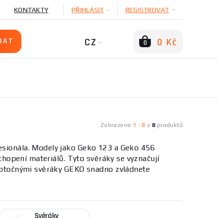
KONTAKTY
PŘIHLÁSIT
REGISTROVAT
CZ
0 Kč
0
Zobrazeno
1
-
8
z
8
produktů
fesionála. Modely jako Geko 123 a Geko 456
uchopení materiálů. Tyto svěráky se vyznačují
 S otočnými svěráky GEKO snadno zvládnete
 stabilně uchopit různé materiály. Díky své
ce, umožňují efektivní práci v různých oborech.
Svěráky