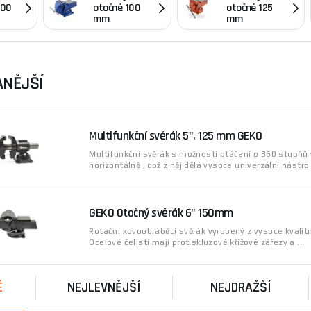
200
otočné 100
otočné 125
 ideální pro použití v truhlářství, kovovýrobě nebo domácí
mm
mm
a najděte ten pravý pro vaše potřeby.
ým výrobcem nářadí a vybavení, který se specializuje na pos
etou zkušeností na trhu se GEKO etablovalo jako důvěryhodná
NĚJŠÍ
kvalitě a funkčnosti je základem jejich úspěchu.
e poradit s výběrem nebo máte dotazy ohledně použití otočn
můžeme.
Multifunkční svěrák 5", 125 mm GEKO
Multifunkční svěrák s možností otáčení o 360 stupňů v
horizontálně , což z něj dělá vysoce univerzální nástro .
GEKO Otočný svěrák 6" 150mm
Rotační kovoobráběcí svěrák vyrobený z vysoce kvalitn
Ocelové čelisti mají protiskluzové křížové zářezy a ...
É
NEJLEVNĚJŠÍ
NEJDRAŽŠÍ