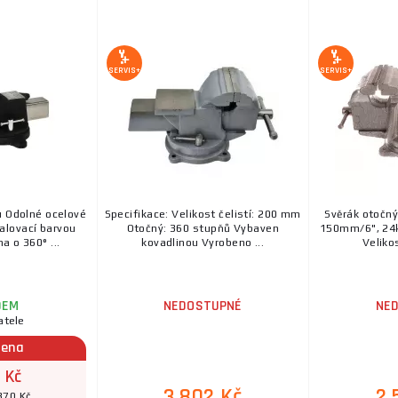
SERVIS+
SERVIS+
u Odolné ocelové
Specifikace: Velikost čelistí: 200 mm
Svěrák otočný
alovací barvou
Otočný: 360 stupňů Vybaven
150mm/6", 24k
a o 360° ...
kovadlinou Vyrobeno ...
Velikos
DEM
NEDOSTUPNÉ
NE
atele
cena
 Kč
3 802 Kč
2 
370 Kč