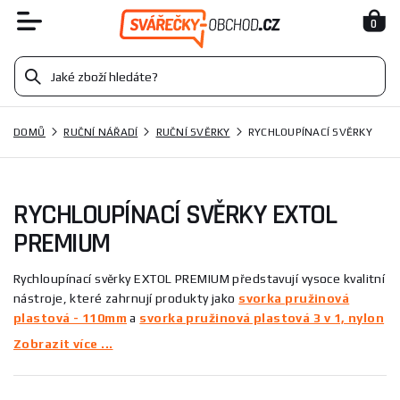
0
DOMŮ
RUČNÍ NÁŘADÍ
RUČNÍ SVĚRKY
RYCHLOUPÍNACÍ SVĚRKY
RYCHLOUPÍNACÍ SVĚRKY EXTOL
PREMIUM
Rychloupínací svěrky EXTOL PREMIUM představují vysoce kvalitní
nástroje, které zahrnují produkty jako
svorka pružinová
plastová - 110mm
a
svorka pružinová plastová 3 v 1, nylon
- 155mm
. Vyznávají se výjimečnou odolností a ergonomickým
Zobrazit více ...
designem, což je činí ideálními pro široké spektrum aplikací.
Tyto svěrky jsou perfektní pomocníci pro profesionály i kutily,
kteří hledají spolehlivost a efektivitu. S EXTOL PREMIUM máte