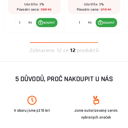
Ušetříte 3%
Ušetříte 3%
380 Kč
370 Kč
Původní cena:
Původní cena:
ks
ks
KOUPIT
KOUPIT
Zobrazeno
12 ze
12
produktů
5 DŮVODŮ, PROČ NAKOUPIT U NÁS
V oboru jsme již 15 let
Jsme autorizovaný servis
vybraných značek