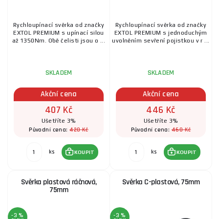
Rychloupínací svěrka od značky
Rychloupínací svěrka od značky
EXTOL PREMIUM s upínací silou
EXTOL PREMIUM s jednoduchým
až 1350Nm. Obě čelisti jsou o ...
uvolněním sevření pojistkou v r ...
SKLADEM
SKLADEM
Akční cena
Akční cena
407 Kč
446 Kč
Ušetříte 3%
Ušetříte 3%
420 Kč
460 Kč
Původní cena:
Původní cena:
ks
ks
KOUPIT
KOUPIT
Svěrka plastová ráčnová,
Svěrka C-plastová, 75mm
75mm
-3 %
-3 %