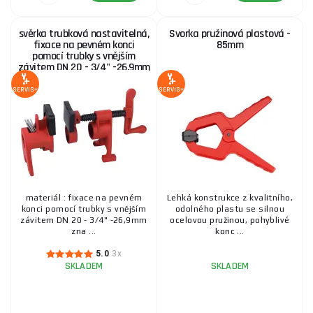
svěrka trubková nastavitelná,
Svorka pružinová plastová -
fixace na pevném konci
85mm
pomocí trubky s vnějším
závitem DN 20 - 3/4" -26,9mm
SERVIS+
SERVIS+
materiál : fixace na pevném
Lehká konstrukce z kvalitního,
konci pomocí trubky s vnějším
odolného plastu se silnou
závitem DN 20 - 3/4" -26,9mm
ocelovou pružinou, pohyblivé
zna ...
konc ...
5.0
3x
SKLADEM
SKLADEM