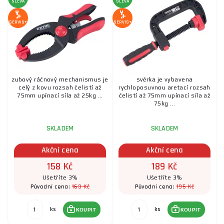
SLEVA
SLEVA
SERVIS+
SERVIS+
zubový ráčnový mechanismus je
svěrka je vybavena
celý z kovu rozsah čelistí až
rychloposuvnou aretací rozsah
75mm upínací síla až 25kg ...
čelistí až 75mm upínací síla až
75kg ...
SKLADEM
SKLADEM
Akční cena
Akční cena
158 Kč
189 Kč
Ušetříte 3%
Ušetříte 3%
163 Kč
195 Kč
Původní cena:
Původní cena:
ks
ks
KOUPIT
KOUPIT