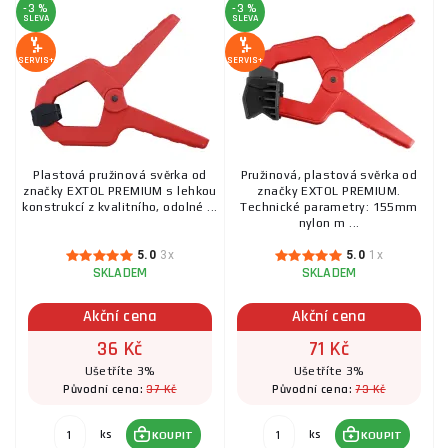
-3 %
-3 %
SLEVA
SLEVA
SERVIS+
SERVIS+
Plastová pružinová svěrka od
Pružinová, plastová svěrka od
značky EXTOL PREMIUM s lehkou
značky EXTOL PREMIUM.
konstrukcí z kvalitního, odolné ...
Technické parametry: 155mm
nylon m ...
5.0
3x
5.0
1x
SKLADEM
SKLADEM
Akční cena
Akční cena
36 Kč
71 Kč
Ušetříte 3%
Ušetříte 3%
37 Kč
73 Kč
Původní cena:
Původní cena:
ks
ks
KOUPIT
KOUPIT