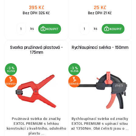
395 Kč
25 Kč
Bez DPH 326 Kč
Bez DPH 21 Kč
ks
ks
KOUPIT
KOUPIT
Svorka pružinová plastová -
Rychloupínací svěrka - 150mm
175mm
-3 %
-3 %
SLEVA
SLEVA
SERVIS+
SERVIS+
Pružinová svěrka do značky
Rychloupínací svěrka od značky
EXTOL PREMIUM s lehkou
EXTOL PREMIUM s upínací silou
konstrukcí z kvalitního, odolného
až 1350Nm. Obě čelisti jsou o ...
plastu ...