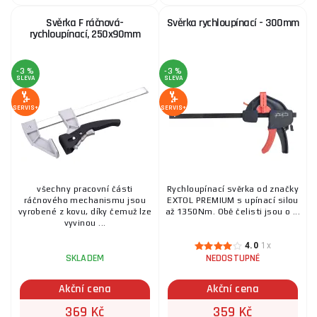
Svěrka F ráčnová-
Svěrka rychloupínací - 300mm
rychloupínací, 250x90mm
-3 %
-3 %
SLEVA
SLEVA
SERVIS+
SERVIS+
všechny pracovní části
Rychloupínací svěrka od značky
ráčnového mechanismu jsou
EXTOL PREMIUM s upínací silou
vyrobené z kovu, díky čemuž lze
až 1350Nm. Obě čelisti jsou o ...
vyvinou ...
4.0
1x
SKLADEM
NEDOSTUPNÉ
Akční cena
Akční cena
369 Kč
359 Kč