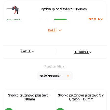
Rychloupínací svěrka - 150mm
325 Kč
SKLADEM
ks
KOUPIT
DALŠÍ
Svěrka rychloupínací - 450mm
ŘADIT
407 Kč
FILTROVAT
SKLADEM
ks
KOUPIT
Použité filtry:
extol-premium
Svorka pružinová plastová -
Svorka pružinová plastová 3 v
110mm
1, nylon - 155mm