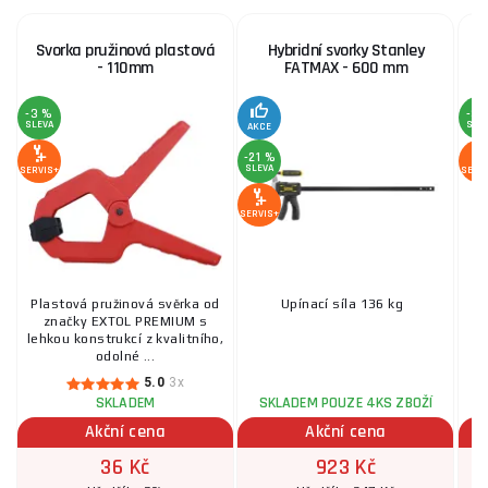
Svorka pružinová plastová
Hybridní svorky Stanley
- 110mm
FATMAX - 600 mm
-3 %
-3 
SLEVA
SLE
AKCE
-21 %
SLEVA
SERVIS+
SERV
SERVIS+
Plastová pružinová svěrka od
Upínací síla 136 kg
K
značky EXTOL PREMIUM s
lehkou konstrukcí z kvalitního,
odolné ...
5.0
3x
SKLADEM
SKLADEM POUZE 4KS ZBOŽÍ
Akční cena
Akční cena
36 Kč
923 Kč