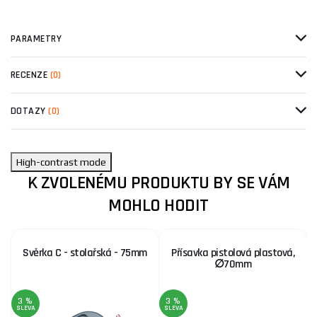
PARAMETRY
RECENZE
(0)
DOTAZY
(0)
High-contrast mode
K ZVOLENÉMU PRODUKTU BY SE VÁM
MOHLO HODIT
Svěrka C - stolařská - 75mm
Přísavka pistolová plastová,
∅70mm
3 %
3 %
SLEVA
SLEVA
S