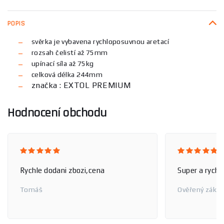
POPIS
svěrka je vybavena rychloposuvnou aretací
rozsah čelistí až 75mm
upínací síla až 75kg
celková délka 244mm
značka : EXTOL PREMIUM
Hodnocení obchodu
Rychle dodani zbozi,cena
Super a rychl
Tomáš
Ověřený zákaz