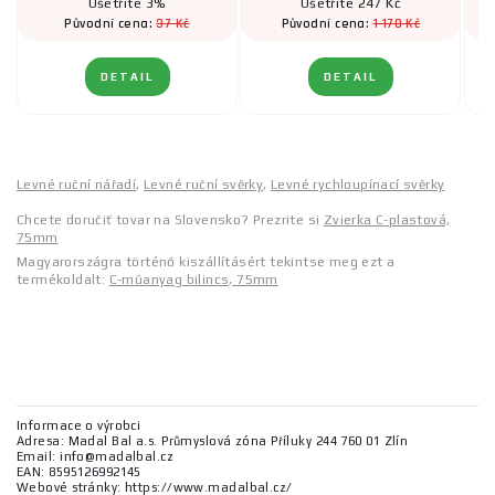
Ušetříte 3%
Ušetříte 247 Kč
37 Kč
1 170 Kč
Původní cena:
Původní cena:
DETAIL
DETAIL
Levné ruční nářadí
,
Levné ruční svěrky
,
Levné rychloupínací svěrky
Chcete doručiť tovar na Slovensko? Prezrite si
Zvierka C-plastová,
75mm
Magyarországra történő kiszállításért tekintse meg ezt a
termékoldalt:
C-műanyag bilincs, 75mm
Informace o výrobci
Adresa: Madal Bal a.s. Průmyslová zóna Příluky 244 760 01 Zlín
Email: info@madalbal.cz
EAN: 8595126992145
Webové stránky: https://www.madalbal.cz/