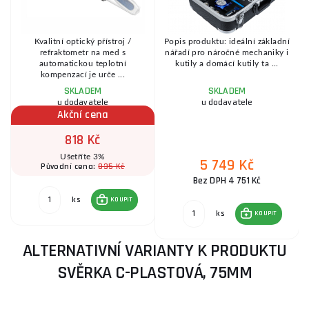
Kvalitní optický přístroj /
Popis produktu: ideální základní
refraktometr na med s
nářadí pro náročné mechaniky i
automatickou teplotní
kutily a domácí kutily ta ...
kompenzací je urče ...
SKLADEM
SKLADEM
u dodavatele
u dodavatele
Akční cena
818 Kč
Ušetříte 3%
5 749 Kč
835 Kč
Původní cena:
Bez DPH 4 751 Kč
ks
KOUPIT
ks
KOUPIT
ALTERNATIVNÍ VARIANTY K PRODUKTU
SVĚRKA C-PLASTOVÁ, 75MM