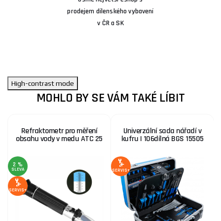
prodejem dílenského vybavení
v ČR a SK
High-contrast mode
MOHLO BY SE VÁM TAKÉ LÍBIT
Refraktometr pro měření
Univerzální sada nářadí v
obsahu vody v medu ATC 25
kufru | 106dílná BGS 15505
2 %
SLEVA
S
SERVIS+
SERVIS+
SE