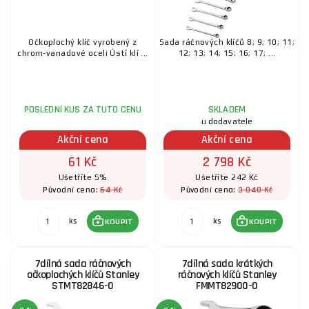
Očkoplochý klíč vyrobený z
Sada ráčnových klíčů 8; 9; 10; 11;
chrom-vanadové oceli Ústí klí ...
12; 13; 14; 15; 16; 17; ...
POSLEDNÍ KUS ZA TUTO CENU
SKLADEM
u dodavatele
Akční cena
Akční cena
61 Kč
2 798 Kč
Ušetříte 5%
Ušetříte 242 Kč
64 Kč
3 040 Kč
Původní cena:
Původní cena:
ks
ks
KOUPIT
KOUPIT
7dílná sada ráčnových
7dílná sada krátkých
očkoplochých klíčů Stanley
ráčnových klíčů Stanley
STMT82846-0
FMMT82900-0