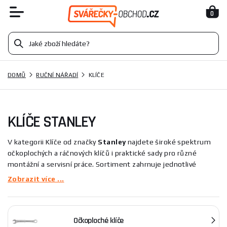
0
DOMŮ
RUČNÍ NÁŘADÍ
KLÍČE
KLÍČE STANLEY
V kategorii Klíče od značky
Stanley
najdete široké spektrum
očkoplochých a ráčnových klíčů i praktické sady pro různé
montážní a servisní práce. Sortiment zahrnuje jednotlivé
očkoploché klíče i sestavy ráčnových setů v různých
Zobrazit více ...
velikostech, vhodné pro utahování a povolování spojů, práci v
servisu i dílně – pro profesionály i domácí kutily.
Očkoploché klíče
Tato kategorie se vyznačuje rozmanitostí typů klíčů —