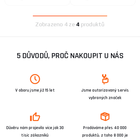
Zobrazeno
4 ze
4
produktů
5 DŮVODŮ, PROČ NAKOUPIT U NÁS
V oboru jsme již 15 let
Jsme autorizovaný servis
vybraných značek
Důvěru nám projevilo více jak 30
Prodáváme přes 40 000
tisíc zákazníků
produktů, z toho 8 000 je