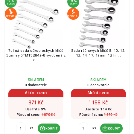
-9 %
-9 %
SLEVA
SLEVA
SERVIS+
SERVIS+
7dílná sada očkoplochých klíčů
Sada ráčnových klíčů 8; 10; 12;
Stanley STMT82842-0 vyrobená z
13; 14; 17; 19mm 12 hr ...
c ...
SKLADEM
SKLADEM
u dodavatele
u dodavatele
Akční cena
Akční cena
971 Kč
1 156 Kč
Ušetříte 9%
Ušetříte 114 Kč
1 070 Kč
1 270 Kč
Původní cena:
Původní cena:
ks
ks
KOUPIT
KOUPIT