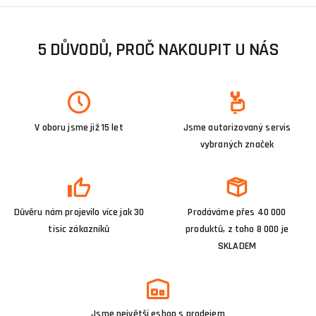
5 DŮVODŮ, PROČ NAKOUPIT U NÁS
V oboru jsme již 15 let
Jsme autorizovaný servis
vybraných značek
Důvěru nám projevilo více jak 30
Prodáváme přes 40 000
tisíc zákazníků
produktů, z toho 8 000 je
SKLADEM
Jsme největší eshop s prodejem