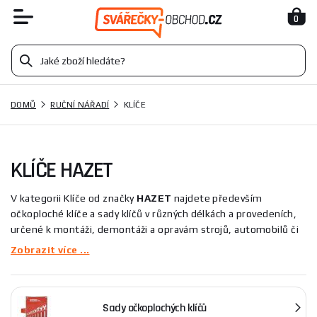
0
DOMŮ
RUČNÍ NÁŘADÍ
KLÍČE
KLÍČE HAZET
V kategorii Klíče od značky
HAZET
najdete především
očkoploché klíče a sady klíčů v různých délkách a provedeních,
určené k montáži, demontáži a opravám strojů, automobilů či
běžné údržbě. Sortiment zahrnuje i extra dlouhá provedení pro
Zobrazit více ...
lepší dosah a páku, vhodná pro práci v těžko přístupných
místech pro profesionální i hobby použití.
Sady očkoplochých klíčů
Tato kategorie se vyznačuje širokým spektrem klíčů od