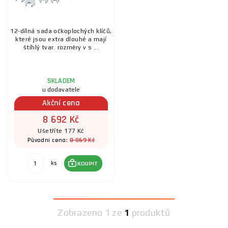
12-dílná sada očkoplochých klíčů,
které jsou extra dlouhé a mají
štíhlý tvar. rozměry v s ...
SKLADEM
u dodavatele
Akční cena
8 692 Kč
Ušetříte 177 Kč
8 869 Kč
Původní cena:
ks
KOUPIT
Zobrazeno
1 ze
1
produktů