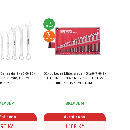
-8 %
SLEVA
SERVIS+
íče, sada 9ks6-8-10-
Očkoploché klíče, sada 16ks6-7-8-9-
-17-19mm, 61CrV5,
10-11-12-13-14-16-17-18-19-21-22-
RTUM---
24mm, 61CrV5, FORTUM-- ...
KLADEM
SKLADEM
ční cena
Akční cena
560 Kč
1 106 Kč