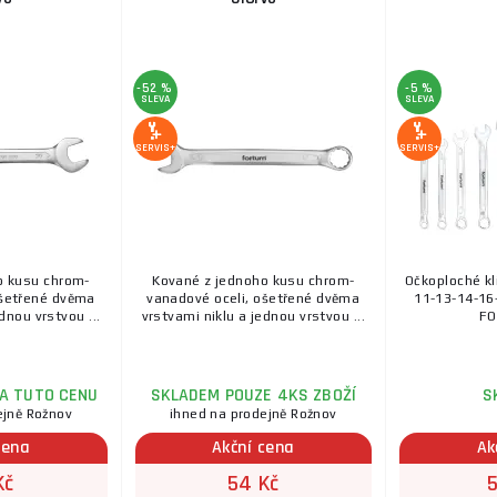
-52 %
-5 %
SLEVA
SLEVA
SERVIS+
SERVIS+
o kusu chrom-
Kované z jednoho kusu chrom-
Očkoploché kl
ošetřené dvěma
vanadové oceli, ošetřené dvěma
11-13-14-16
dnou vrstvou ...
vrstvami niklu a jednou vrstvou ...
FO
ZA TUTO CENU
SKLADEM POUZE 4KS ZBOŽÍ
S
ejně Rožnov
ihned na prodejně Rožnov
cena
Akční cena
Ak
Kč
54 Kč