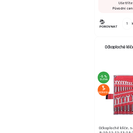
Ušetřít
Původní ce
POROVNAT
Očkoploché klíč
-6 %
SLEVA
SERVIS+
Očkoploché klíče, s
9-10-11-12-13-14-