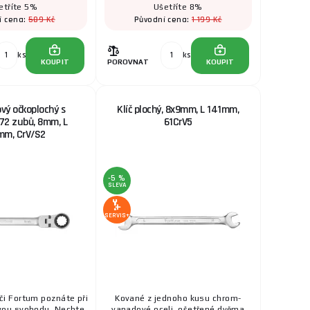
etříte 5%
Ušetříte 8%
589 Kč
1 199 Kč
í cena:
Původní cena:
ks
ks
KOUPIT
POROVNAT
KOUPIT
ový očkoplochý s
Klíč plochý, 8x9mm, L 141mm,
72 zubů, 8mm, L
61CrV5
mm, CrV/S2
-5 %
SLEVA
SERVIS+
íči Fortum poznáte při
Kované z jednoho kusu chrom-
vou svobodu. Nechte
vanadové oceli, ošetřené dvěma