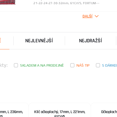
21-22-24-27-30-32mm, 61CrV5, FORTUM---
DALŠÍ
Klíč plochý, 30x32mm, L 267mm, 61CrV5
Kované z jednoho kusu chrom-vanadové oceli, ošetře
niklu a jednou vrstvou chromu. Kvalitou, pevností a ...
É
NEJLEVNĚJŠÍ
NEJDRAŽŠÍ
Klíč očkoplochý, 17mm, L 221mm, 61CrV5
Kované z jednoho kusu chrom-vanadové oceli, ošetře
niklu a jednou vrstvou chromu. Kvalitou, pevností a ...
kty:
SKLADEM A NA PRODEJNĚ
NÁŠ TIP
S DÁRK
Klíč nastavitelný, 250 mm/10?, 0-33mm, M6-M
Třináct patentů na absolutní sevření. Větší bezpečn
frézování spodní části čelisti radikálně omezují vyk ...
22mm, L 236mm,
Klíč očkoplochý, 17mm, L 221mm,
Očkoploch
V5
61CrV5