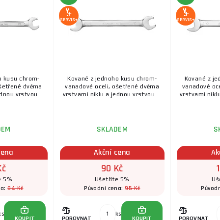
SERVIS+
SERVIS+
o kusu chrom-
Kované z jednoho kusu chrom-
Kované z je
ošetřené dvěma
vanadové oceli, ošetřené dvěma
vanadové oce
dnou vrstvou ...
vrstvami niklu a jednou vrstvou ...
vrstvami niklu
DEM
SKLADEM
S
cena
Akční cena
Ak
Kč
90 Kč
e 5%
Ušetříte 5%
Uš
84 Kč
95 Kč
na:
Původní cena:
Původn
ks
ks
KOUPIT
POROVNAT
KOUPIT
POROVNAT