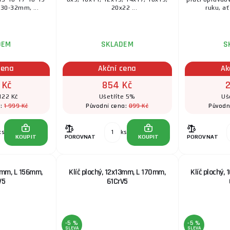
30-32mm, ...
20x22 ...
ruku, ať
DEM
SKLADEM
S
cena
Akční cena
Ak
 Kč
854 Kč
122 Kč
Ušetříte 5%
Uš
1 999 Kč
899 Kč
a:
Původní cena:
Původn
ks
ks
KOUPIT
POROVNAT
KOUPIT
POROVNAT
11mm, L 156mm,
Klíč plochý, 12x13mm, L 170mm,
Klíč plochý,
V5
61CrV5
-5 %
-5 %
SLEVA
SLEVA