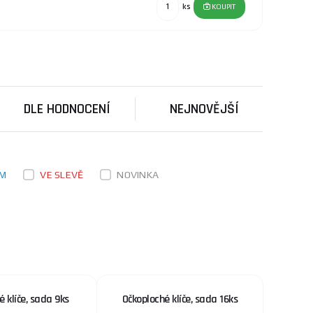
ks
KOUPIT
304 Kč
SKLADEM
né dvěma vrstvami
ks
KOUPIT
DLE HODNOCENÍ
NEJNOVĚJŠÍ
54 Kč
SKLADEM
a na prodejně Rožnov
né dvěma vrstvami
ks
KOUPIT
EM
VE SLEVĚ
NOVINKA
569 Kč
20, 61CrV5
SKLADEM
ost. Patentované
ks
KOUPIT
é klíče, sada 9ks
Očkoploché klíče, sada 16ks