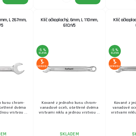
32mm, L 267mm,
Klíč očkoplochý, 6mm, L 110mm,
Klíč očkopl
V5
61CrV5
-5 %
-5 %
SLEVA
SLEVA
SERVIS+
SERVIS+
o kusu chrom-
Kované z jednoho kusu chrom-
Kované z je
ošetřené dvěma
vanadové oceli, ošetřené dvěma
vanadové oce
dnou vrstvou ...
vrstvami niklu a jednou vrstvou ...
vrstvami niklu
DEM
SKLADEM
S