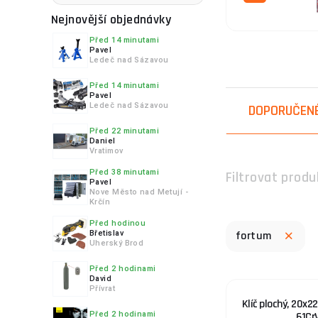
Nejnovější objednávky
Před 14 minutami
Pavel
Ledeč nad Sázavou
4.
Před 14 minutami
Pavel
Ledeč nad Sázavou
DOPORUČEN
Před 22 minutami
Daniel
5.
Vratimov
Před 38 minutami
Filtrovat produ
Pavel
Nove Město nad Metují -
Krčín
Před hodinou
6.
Břetislav
fortum
Uherský Brod
Před 2 hodinami
David
Přívrat
Klíč plochý, 20x
Před 2 hodinami
61Cr