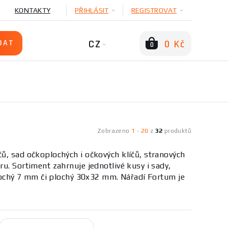
KONTAKTY
PŘIHLÁSIT
REGISTROVAT
CZ
0 Kč
0
Zobrazeno
1
-
20
z
32
produktů
ů, sad očkoplochých i očkových klíčů, stranových
u. Sortiment zahrnuje jednotlivé kusy i sady,
oplochý 7 mm či plochý 30x32 mm. Nářadí Fortum je
kové, nastavitelné nebo sady pro dílnu. Důležité
a povrchovou úpravu pro odolnost proti korozi.