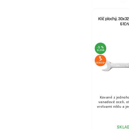
Klíč plochý, 30x
61Cr
-5 %
SLEVA
SERVIS+
Kované z jednoh
vanadové oceli, 
vrstvami niklu a je
SKLA