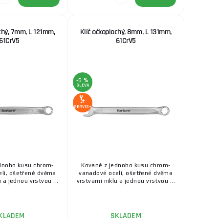
ochý, 7mm, L 121mm,
Klíč očkoplochý, 8mm, L 131mm,
61CrV5
61CrV5
-5 %
SLEVA
SERVIS+
dnoho kusu chrom-
Kované z jednoho kusu chrom-
li, ošetřené dvěma
vanadové oceli, ošetřené dvěma
 a jednou vrstvou ...
vrstvami niklu a jednou vrstvou ...
KLADEM
SKLADEM