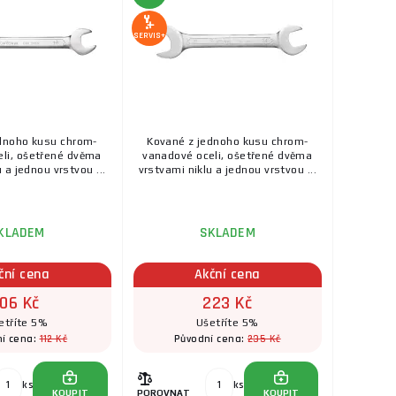
SERVIS+
dnoho kusu chrom-
Kované z jednoho kusu chrom-
li, ošetřené dvěma
vanadové oceli, ošetřené dvěma
 a jednou vrstvou ...
vrstvami niklu a jednou vrstvou ...
KLADEM
SKLADEM
ční cena
Akční cena
106 Kč
223 Kč
etříte 5%
Ušetříte 5%
112 Kč
235 Kč
í cena:
Původní cena:
ks
ks
KOUPIT
POROVNAT
KOUPIT