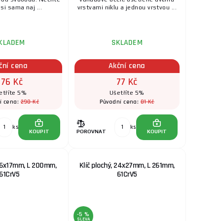
 si sama naj ...
vrstvami niklu a jednou vrstvou ...
KLADEM
SKLADEM
ční cena
Akční cena
276 Kč
77 Kč
etříte 5%
Ušetříte 5%
290 Kč
81 Kč
í cena:
Původní cena:
ks
ks
KOUPIT
POROVNAT
KOUPIT
 16x17mm, L 200mm,
Klíč plochý, 24x27mm, L 261mm,
61CrV5
61CrV5
-5 %
SLEVA