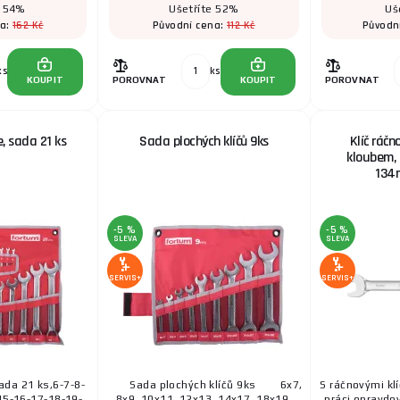
e 54%
Ušetříte 52%
Uš
162 Kč
112 Kč
na:
Původní cena:
Původn
ks
ks
KOUPIT
POROVNAT
KOUPIT
POROVNAT
e, sada 21 ks
Sada plochých klíčů 9ks
Klíč ráčn
kloubem, 
134
-5 %
-5 %
SLEVA
SLEVA
SERVIS+
SERVIS+
ada 21 ks,6-7-8-
Sada plochých klíčů 9ks 6x7,
S ráčnovými kl
15-16-17-18-19-
8x9, 10x11, 12x13, 14x17, 18x19,
práci opravdo