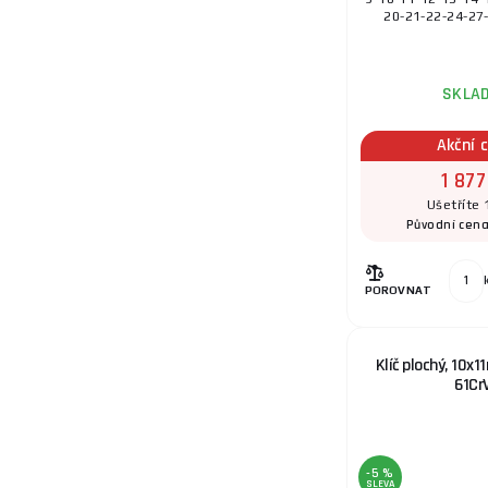
20-21-22-24-27-
SKLA
Akční 
1 877
Ušetříte 
Původní cen
POROVNAT
Klíč plochý, 10x
61Cr
-5 %
SLEVA