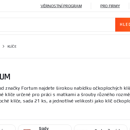
VĚRNOSTNÍ PROGRAM
PRO FIRMY
KLÍČE
TUM
 od značky Fortum najdete širokou nabídku očkoplochých klíč
lné klíče určené pro práci s matkami a šrouby různého rozměr
ché klíče, sada 21 ks, a jednotlivé velikosti jako klíč očk
ionální i hobby použití.
 vyznačuje širokým výběrem více typů klíčů – očkoploché, oč
í materiál (chrom-vanadová ocel), délku, provedení čelistí 
Sady