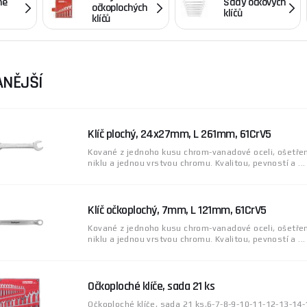
hé
Sady očkových
očkoplochých
ent v kategorii
Klíče
.
klíčů
klíčů
e profesionálního ručního, elektrického a pneumatického nář
ráběny z prvotřídních materiálů jako chrom-vanadová a chro
robíhá ve spolupráci s profesionály a nabídka zahrnuje klíče, 
NĚJŠÍ
dí.
e poradit s výběrem, neváhejte navštívit naši
poradnu
.
Klíč plochý, 24x27mm, L 261mm, 61CrV5
Kované z jednoho kusu chrom-vanadové oceli, ošetře
niklu a jednou vrstvou chromu. Kvalitou, pevností a ...
Klíč očkoplochý, 7mm, L 121mm, 61CrV5
Kované z jednoho kusu chrom-vanadové oceli, ošetře
niklu a jednou vrstvou chromu. Kvalitou, pevností a ...
Očkoploché klíče, sada 21 ks
Očkoploché klíče, sada 21 ks,6-7-8-9-10-11-12-13-14