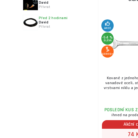
David
Přívrat
Před 2 hodinami
David
Přívrat
AKCE
-54 %
SLEVA
SERVIS+
Kované z jednoh
vanadové oceli, 
vrstvami niklu a je
POSLEDNÍ KUS 
ihned na prod
Akční 
74 