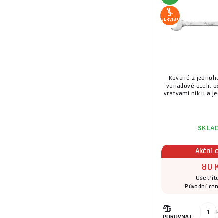
SERVIS+
Kované z jednoh
vanadové oceli, 
vrstvami niklu a je
SKLA
Akční 
80 
Ušetřít
Původní ce
POROVNAT