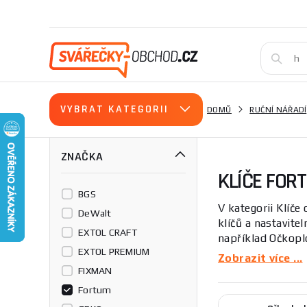
VYBRAT KATEGORII
DOMŮ
RUČNÍ NÁŘADÍ
ZNAČKA
KLÍČE FOR
BGS
V kategorii Klíče
DeWalt
klíčů a nastavite
EXTOL CRAFT
například Očkoplo
EXTOL PREMIUM
vhodné pro profes
Zobrazit více ...
FIXMAN
Tato kategorie se
Fortum
parametry zahrnuj