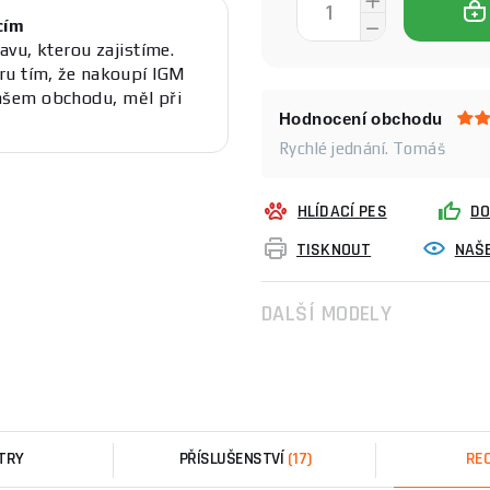
cím
avu, kterou zajistíme.
ru tím, že nakoupí IGM
ašem obchodu, měl při
Hodnocení obchodu
Rychlé jednání. Tomáš
HLÍDACÍ PES
DO
TISKNOUT
NAŠE
DALŠÍ MODELY
TRY
PŘÍSLUŠENSTVÍ
(17)
RE