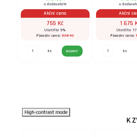
u dodavatele
u dodavat
Akční cena
Akční c
755 Kč
1 675 
Ušetříte 9%
Ušetříte 17
834 Kč
Původní cena:
Původní cena:
ks
ks
KOUPIT
High-contrast mode
K 