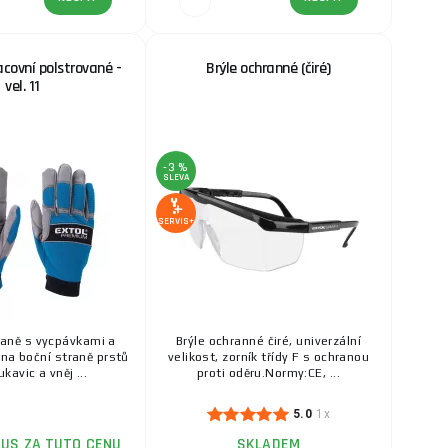
acovní polstrované -
Brýle ochranné (čiré)
vel. 11
-3 %
SLEVA
SERVIS+
aně s vycpávkami a
Brýle ochranné čiré, univerzální
 na boční straně prstů
velikost, zorník třídy F s ochranou
ukavic a vněj ...
proti oděru.Normy:CE, ...
5.0
1x
KUS ZA TUTO CENU
SKLADEM