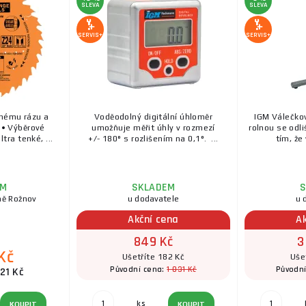
SLEVA
SLEVA
SERVIS+
SERVIS+
tnému rázu a
Voděodolný digitální úhloměr
IGM Válečko
e• Výběrové
umožňuje měřit úhly v rozmezí
rolnou se odli
tra tenké, ...
+/- 180° s rozlišením na 0,1°. ...
tím, že 
EM
SKLADEM
S
ně Rožnov
u dodavatele
u 
Akční cena
A
849 Kč
3
Kč
Ušetříte 182 Kč
Uše
1 031 Kč
Původní cena:
Původn
21 Kč
ks
KOUPIT
KOUPIT