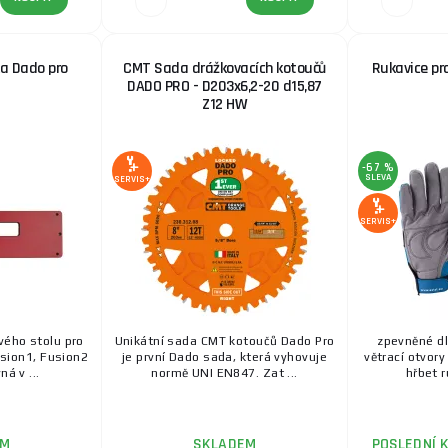
a Dado pro
CMT Sada drážkovacích kotoučů
Rukavice pr
DADO PRO - D203x6,2-20 d15,87
Z12 HW
-67 %
SLEVA
SERVIS+
SERVIS+
ového stolu pro
Unikátní sada CMT kotoučů Dado Pro
zpevněné dl
usion1, Fusion2
je první Dado sada, která vyhovuje
větrací otvory
á v ...
normě UNI EN847. Zat ...
hřbet r
EM
SKLADEM
POSLEDNÍ 