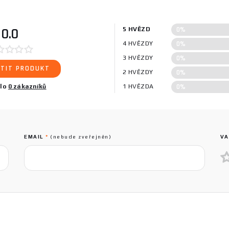
0%
0.0
5 HVĚZD
0%
4 HVĚZDY
0%
3 HVĚZDY
TIT PRODUKT
0%
2 HVĚZDY
0%
ilo
0 zákazníků
1 HVĚZDA
EMAIL
*
(nebude zveřejněn)
VA