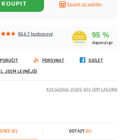
KOUPIT
Koupit na splátky
95 %
8667 hodnocení
doporučuje
PORUČIT
POROVNAT
SDÍLET
L JSEM LEVNĚJŠÍ
Kotoučové stolní pily IGM LAGUNA
CENZE
(0)
DOTAZY
(0)