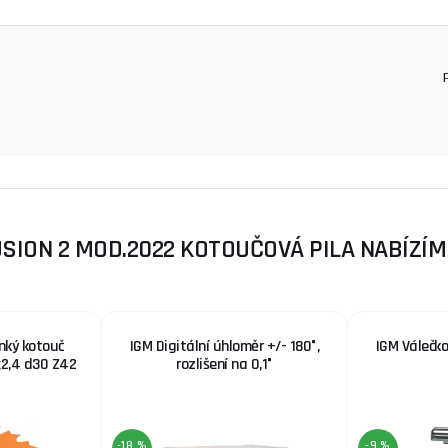
SION 2 MOD.2022 KOTOUČOVÁ PILA NABÍZÍME
nký kotouč
IGM Digitální úhloměr +/- 180°,
IGM Válečko
x2,4 d30 Z42
rozlišení na 0,1°
-18 %
-9 %