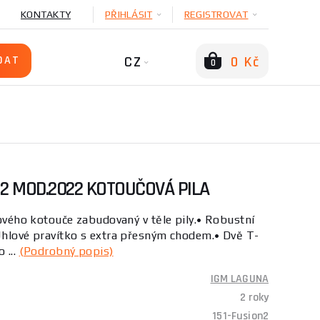
KONTAKTY
PŘIHLÁSIT
REGISTROVAT
CZ
0 Kč
0
 2 MOD.2022 KOTOUČOVÁ PILA
lového kotouče zabudovaný v těle pily.• Robustní
Úhlové pravítko s extra přesným chodem.• Dvě T-
 ...
(Podrobný popis)
IGM LAGUNA
2 roky
151-Fusion2