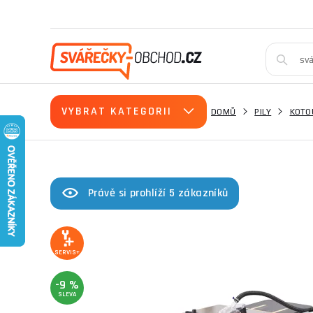
VYBRAT KATEGORII
DOMŮ
PILY
KOTO
Právě si prohlíží 5 zákazníků
SERVIS+
-9 %
SLEVA