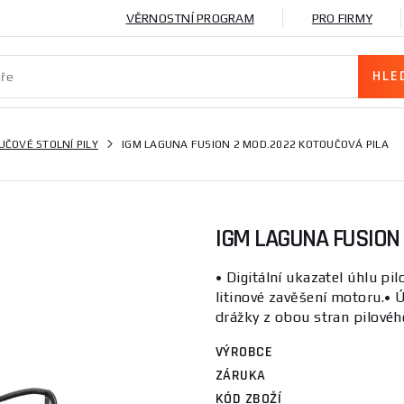
VĚRNOSTNÍ PROGRAM
PRO FIRMY
UČOVÉ STOLNÍ PILY
IGM LAGUNA FUSION 2 MOD.2022 KOTOUČOVÁ PILA
IGM LAGUNA FUSION
• Digitální ukazatel úhlu pi
litinové zavěšení motoru.• 
drážky z obou stran pilového
VÝROBCE
ZÁRUKA
KÓD ZBOŽÍ