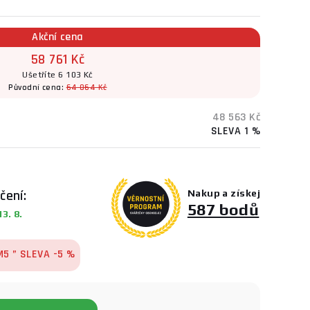
Akční cena
58 761 Kč
Ušetříte 6 103 Kč
Původní cena:
64 864 Kč
48 563 Kč
SLEVA 1 %
čení:
Nakup a získej
587 bodů
3. 8.
M5 ”
SLEVA
-5 %