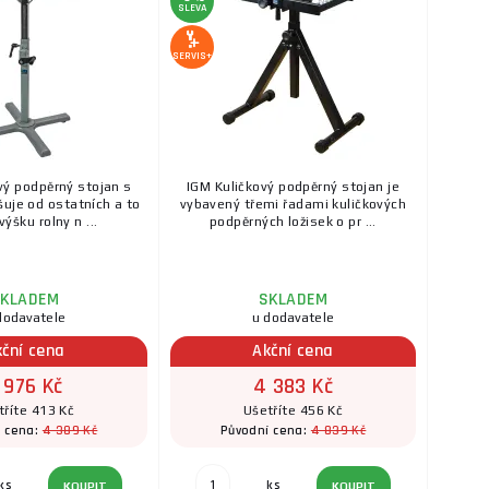
SLEVA
SERVIS+
vý podpěrný stojan s
IGM Kuličkový podpěrný stojan je
šuje od ostatních a to
vybavený třemi řadami kuličkových
výšku rolny n ...
podpěrných ložisek o pr ...
KLADEM
SKLADEM
dodavatele
u dodavatele
kční cena
Akční cena
 976 Kč
4 383 Kč
tříte 413 Kč
Ušetříte 456 Kč
4 389 Kč
4 839 Kč
í cena:
Původní cena:
ks
ks
KOUPIT
KOUPIT