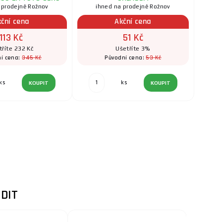
 prodejně Rožnov
ihned na prodejně Rožnov
kční cena
Akční cena
113 Kč
51 Kč
tříte 232 Kč
Ušetříte 3%
345 Kč
53 Kč
í cena:
Původní cena:
ks
ks
KOUPIT
KOUPIT
DIT