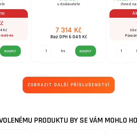
ele
u dodavatele
ihned na
ena
A
Kč
7 314 Kč
4 Kč
Uše
1 849 Kč
Původn
Bez DPH 6 045 Kč
ks
KOUPIT
KOUPIT
ZOBRAZIT DALŠÍ PŘÍSLUŠENSTVÍ
ZVOLENÉMU PRODUKTU BY SE VÁM MOHLO HO