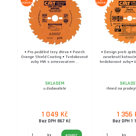
SERVIS+
SERVIS+
• Pro podélné řezy dřeva.• Povrch
• Design proti zpě
Orange Shield Coating.• Tvrdokovové
zaseknutí kotouč
zuby HW s omezovačem ...
tvrdokovové zuby• Ul
SKLADEM
SKLAD
u dodavatele
ihned na prodej
1 049 Kč
1 356 
Bez DPH 867 Kč
Bez DPH 1 1
ks
ks
KOUPIT