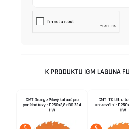
K PRODUKTU IGM LAGUNA FU
CMT Orange Pilový kotouč pro
CMT ITK Ultra te
podélné řezy - D250x2,8 d30 Z24
univerzální - D250
HW
HW