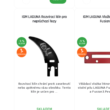
IGM LAGUNA Rozvírací klín pro
IGM LAGUNA Vložk
neprůchozí řezy
Fusion
-9 %
-9 %
SLEVA
SLEVA
SERVIS+
SERVIS+
Rozvírací klín chrání proti zaseknutí
Vkládací vložka litin
nebo zpětnému rázu obrobku. Tento
stolní pilu LAGUNA F
klín je určen pro ...
a Fusion3.Pevn
SKLADEM
SKLAD