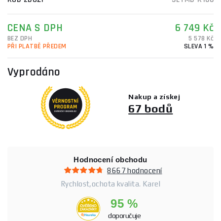
CENA S DPH
6 749 Kč
BEZ DPH
5 578 Kč
PŘI PLATBĚ PŘEDEM
SLEVA 1 %
Vyprodáno
Nakup a získej
67 bodů
Hodnocení obchodu
8667 hodnocení
Rychlost,ochota kvalita. Karel
95 %
doporučuje