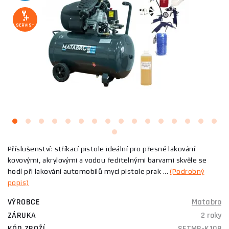
SERVIS+
Příslušenství: stříkací pistole ideální pro přesné lakování
kovovými, akrylovými a vodou ředitelnými barvami skvěle se
hodí při lakování automobilů mycí pistole prak ...
(Podrobný
popis)
VÝROBCE
Matabro
ZÁRUKA
2 roky
KÓD ZBOŽÍ
SETMB-K108