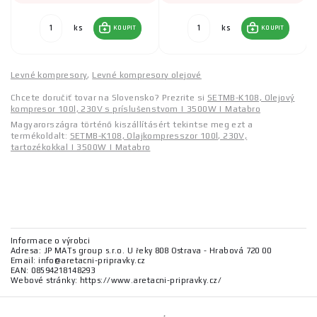
ks
ks
KOUPIT
KOUPIT
Levné kompresory
,
Levné kompresory olejové
Chcete doručiť tovar na Slovensko? Prezrite si
SETMB-K108, Olejový
kompresor 100l, 230V s príslušenstvom | 3500W | Matabro
Magyarországra történő kiszállításért tekintse meg ezt a
termékoldalt:
SETMB-K108, Olajkompresszor 100l, 230V,
tartozékokkal | 3500W | Matabro
Informace o výrobci
Adresa: JP MATs group s.r.o. U řeky 808 Ostrava - Hrabová 720 00
Email: info@aretacni-pripravky.cz
EAN: 08594218148293
Webové stránky: https://www.aretacni-pripravky.cz/