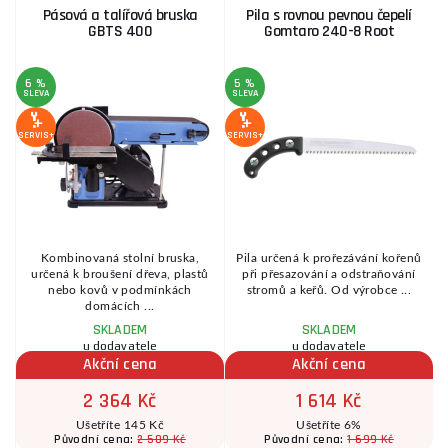
Pásová a talířová bruska
Pila s rovnou pevnou čepelí
GBTS 400
Gomtaro 240-8 Root
6 %
5 %
SLEVA
SLEVA
S
SERVIS+
SERVIS+
SE
Kombinovaná stolní bruska,
Pila určená k prořezávání kořenů
určená k broušení dřeva, plastů
při přesazování a odstraňování
nebo kovů v podmínkách
stromů a keřů. Od výrobce ...
domácích ...
SKLADEM
SKLADEM
u dodavatele
u dodavatele
Akční cena
Akční cena
2 364 Kč
1 614 Kč
Ušetříte 145 Kč
Ušetříte 6%
2 509 Kč
1 699 Kč
Původní cena:
Původní cena: