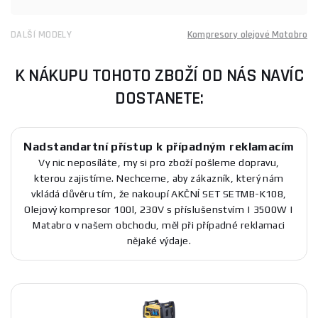
DALŠÍ MODELY
Kompresory olejové Matabro
K NÁKUPU TOHOTO ZBOŽÍ OD NÁS NAVÍC
DOSTANETE:
Nadstandartní přístup k případným reklamacím
Vy nic neposíláte, my si pro zboží pošleme dopravu,
kterou zajistíme. Nechceme, aby zákazník, který nám
vkládá důvěru tím, že nakoupí AKČNÍ SET SETMB-K108,
Olejový kompresor 100l, 230V s příslušenstvím | 3500W |
Matabro v našem obchodu, měl při případné reklamaci
nějaké výdaje.