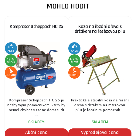
MOHLO HODIT
Kompresor Scheppach HC 25
Koza na řezání dřeva s
držákem na řetězovou pilu
AKCE
AKCE
SE
12 %
67 %
SLEVA
SLEVA
SERVIS+
SERVIS+
Kompresor Scheppach HC 25 je
Praktická a stabilní koza na řezání
é
nezbytným pomocníkem, který by
dřeva s držákem na řetězovou
.
neměl chybět v žádné domácí dí
pilu je ideálním pomocník ...
...
SKLADEM
SKLADEM
Akční cena
Výprodejová cena