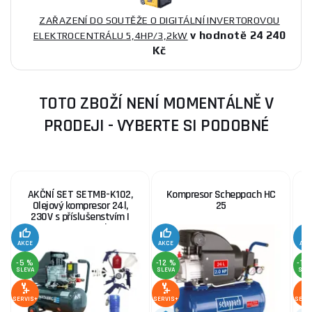
ZAŘAZENÍ DO SOUTĚŽE O DIGITÁLNÍ INVERTOROVOU
v hodnotě 24 240
ELEKTROCENTRÁLU 5,4HP/3,2kW
Kč
TOTO ZBOŽÍ NENÍ MOMENTÁLNĚ V
PRODEJI - VYBERTE SI PODOBNÉ
AKČNÍ SET SETMB-K102,
Kompresor Scheppach HC
Olejový kompresor 24l,
25
230V s příslušenstvím |
2500W | Matabro
AKCE
AKCE
AKC
-5 %
-12 %
-12
SLEVA
SLEVA
SLE
SERVIS+
SERVIS+
SERV