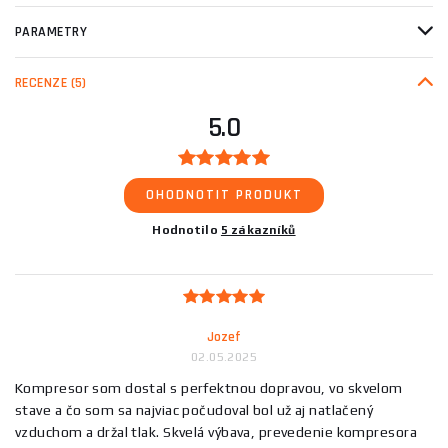
PARAMETRY
RECENZE
(5)
5.0
OHODNOTIT PRODUKT
Hodnotilo
5 zákazníků
Jozef
02.05.2025
Kompresor som dostal s perfektnou dopravou, vo skvelom
stave a čo som sa najviac počudoval bol už aj natlačený
vzduchom a držal tlak. Skvelá výbava, prevedenie kompresora