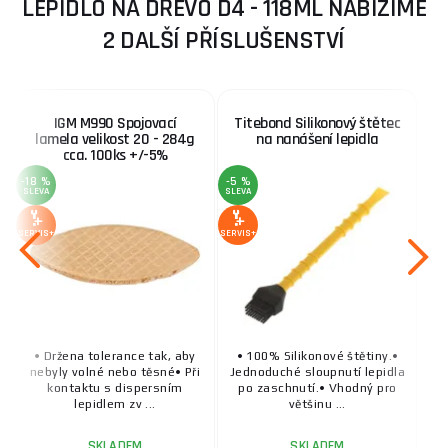
LEPIDLO NA DŘEVO D4 - 118ML NABÍZÍME
2 DALŠÍ PŘÍSLUŠENSTVÍ
IGM M990 Spojovací
Titebond Silikonový štětec
lamela velikost 20 - 284g
na nanášení lepidla
cca. 100ks +/-5%
-18 %
-5 %
SLEVA
SLEVA
SERVIS+
SERVIS+
• Držena tolerance tak, aby
• 100% Silikonové štětiny.•
nebyly volné nebo těsné• Při
Jednoduché sloupnutí lepidla
kontaktu s dispersním
po zaschnutí.• Vhodný pro
lepidlem zv ...
většinu ...
SKLADEM
SKLADEM