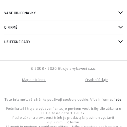
VAŠE OBJEDNÁVKY
O FIRMĚ
UŽITEČNÉ RADY
© 2008 - 2026 Stroje a vybavení s.r.o.
Mapa stránek
Osobní údaje
Tyto internetové stránky používají soubory cookie. Více informací
zde
.
Podnikatel Stroje a vybavení s.r.o. je povinen vést tržby dle zákona o
EET a to od data 1.3.2017.
Podle zákona o evidenci tržeb je prodávající povinen vystavit
kupujícímu účtenku.
Zároveň je povinen zaevidovat přijatou tržbu u správce daně online, v