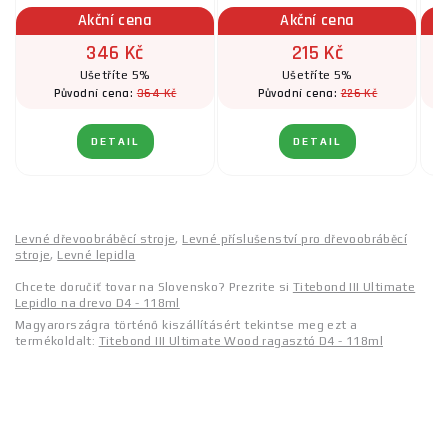
Akční cena
Akční cena
346 Kč
215 Kč
Ušetříte 5%
Ušetříte 5%
364 Kč
226 Kč
Původní cena:
Původní cena:
DETAIL
DETAIL
Levné dřevoobráběcí stroje
,
Levné příslušenství pro dřevoobráběcí
stroje
,
Levné lepidla
Chcete doručiť tovar na Slovensko? Prezrite si
Titebond III Ultimate
Lepidlo na drevo D4 - 118ml
Magyarországra történő kiszállításért tekintse meg ezt a
termékoldalt:
Titebond III Ultimate Wood ragasztó D4 - 118ml