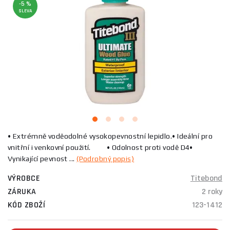
-5 %
SLEVA
• Extrémně voděodolné vysokopevnostní lepidlo.• Ideální pro
vnitřní i venkovní použití. • Odolnost proti vodě D4•
Vynikající pevnost ...
(Podrobný popis)
VÝROBCE
Titebond
ZÁRUKA
2 roky
KÓD ZBOŽÍ
123-1412