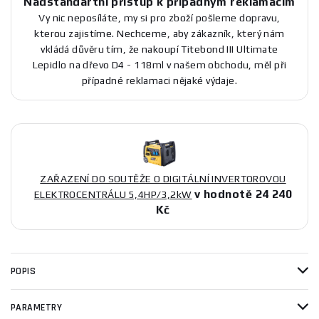
Nadstandartní přístup k případným reklamacím
Vy nic neposíláte, my si pro zboží pošleme dopravu,
kterou zajistíme. Nechceme, aby zákazník, který nám
vkládá důvěru tím, že nakoupí Titebond III Ultimate
Lepidlo na dřevo D4 - 118ml v našem obchodu, měl při
případné reklamaci nějaké výdaje.
ZAŘAZENÍ DO SOUTĚŽE O DIGITÁLNÍ INVERTOROVOU
v hodnotě 24 240
ELEKTROCENTRÁLU 5,4HP/3,2kW
Kč
POPIS
PARAMETRY