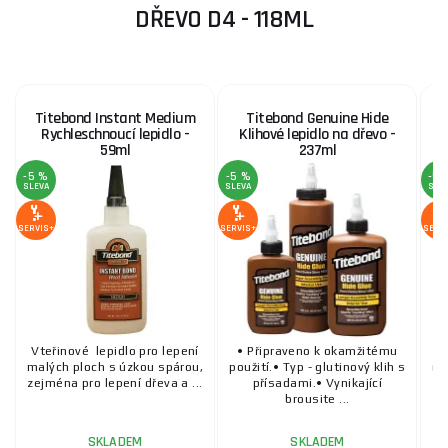
DŘEVO D4 - 118ML
Titebond Instant Medium
Titebond Genuine Hide
Rychleschnoucí lepidlo -
Klihové lepidlo na dřevo -
59ml
237ml
-5 %
-5 %
-5 
SLEVA
SLEVA
SLE
SERVIS+
SERVIS+
SERV
Vteřinové lepidlo pro lepení
• Připraveno k okamžitému
Vt
malých ploch s úzkou spárou,
použití.• Typ - glutinový klih s
ma
zejména pro lepení dřeva a ...
přísadami.• Vynikající
ze
brousite ...
SKLADEM
SKLADEM