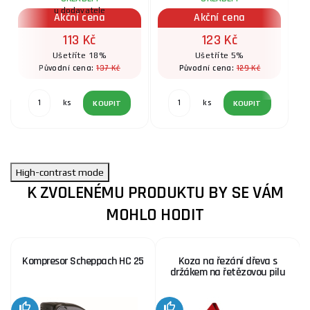
u dodavatele
Akční cena
Akční cena
113 Kč
123 Kč
Ušetříte 18%
Ušetříte 5%
137 Kč
129 Kč
Původní cena:
Původní cena:
ks
ks
KOUPIT
KOUPIT
High-contrast mode
K ZVOLENÉMU PRODUKTU BY SE VÁM
MOHLO HODIT
Kompresor Scheppach HC 25
Koza na řezání dřeva s
držákem na řetězovou pilu