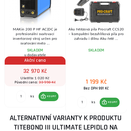
MAKin 200 P HF AC|DC je
Aku řetězová pila Procraft CCS20
0
profesionální svařovací
– kompaktní bezuhlíková pila pro
invertorový stroj určen pro
zahradu i dílnu Aku řetě ...
svařování meto ...
SKLADEM
SKLADEM
u dodavatele
Akční cena
32 970 Kč
Ušetříte 1 020 Kč
1 199 Kč
33 990 Kč
Původní cena:
Bez DPH 991 Kč
ks
KOUPIT
ks
KOUPIT
ALTERNATIVNÍ VARIANTY K PRODUKTU
TITEBOND III ULTIMATE LEPIDLO NA