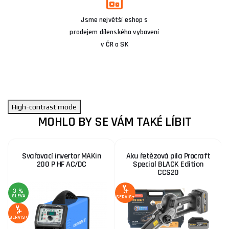
Jsme největší eshop s
prodejem dílenského vybavení
v ČR a SK
High-contrast mode
MOHLO BY SE VÁM TAKÉ LÍBIT
Svařovací invertor MAKin
Aku řetězová pila Procraft
200 P HF AC/DC
Special BLACK Edition
CCS20
3 %
5
SLEVA
S
SERVIS+
SERVIS+
SE