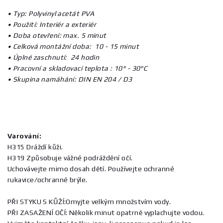
• Typ: Polyvinyl acetát PVA
•
Použití: Interiér a exteriér
•
Doba otevření: max. 5 minut
•
Celková montážní doba: 10 - 15 minut
•
Úplné zaschnutí: 24 hodin
•
Pracovní a skladovací teplota : 10° - 30°C
•
Skupina namáhání: DIN EN 204 / D3
Varování:
H315 Dráždí kůži.
H319 Způsobuje vážné podráždění očí.
Uchovávejte mimo dosah dětí. Používejte ochranné
rukavice/ochranné brýle.
PŘI STYKU S KŮŽÍ:Omyjte velkým množstvím vody.
PŘI ZASAŽENÍ OČÍ: Několik minut opatrně vyplachujte vodou.