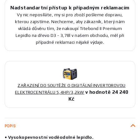
Nadstandartní přístup k případným reklamacím
Vy nic neposíláte, my si pro zboží pošleme dopravu,
kterou zajistíme. Nechceme, aby zákazník, který nám
vkládá důvěru tím, že nakoupí Titebond II Premium
Lepidlo na dřevo D3 - 3,78l v našem obchodu, měl při
případné reklamaci nějaké výdaje.
ZAŘAZENÍ DO SOUTĚŽE O DIGITÁLNÍ INVERTOROVOU
v hodnotě 24 240
ELEKTROCENTRÁLU 5,4HP/3,2kW
Kč
POPIS
• Vysokopevnostní voděodolné lepidlo.