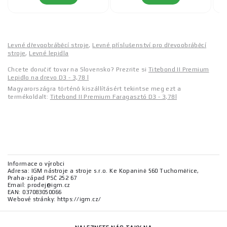
Levné dřevoobráběcí stroje
,
Levné příslušenství pro dřevoobráběcí
stroje
,
Levné lepidla
Chcete doručiť tovar na Slovensko? Prezrite si
Titebond II Premium
Lepidlo na drevo D3 - 3,78 l
Magyarországra történő kiszállításért tekintse meg ezt a
termékoldalt:
Titebond II Premium Faragasztó D3 - 3,78l
Informace o výrobci
Adresa: IGM nástroje a stroje s.r.o. Ke Kopanině 560 Tuchoměřice,
Praha-západ PSČ 252 67
Email: prodej@igm.cz
EAN: 037083050066
Webové stránky: https://igm.cz/