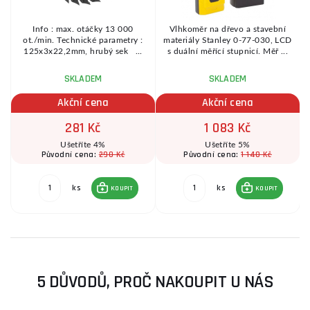
Info : max. otáčky 13 000
Vlhkoměr na dřevo a stavební
ot./min. Technické parametry :
materiály Stanley 0-77-030, LCD
125x3x22,2mm, hrubý sek ...
s duální měřící stupnicí. Měř ...
SKLADEM
SKLADEM
Akční cena
Akční cena
281 Kč
1 083 Kč
Ušetříte 4%
Ušetříte 5%
290 Kč
1 140 Kč
Původní cena:
Původní cena:
ks
ks
KOUPIT
KOUPIT
5 DŮVODŮ, PROČ NAKOUPIT U NÁS