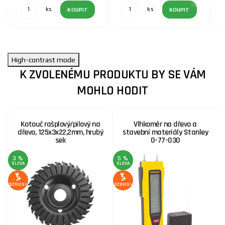
ks
ks
KOUPIT
KOUPIT
High-contrast mode
K ZVOLENÉMU PRODUKTU BY SE VÁM
MOHLO HODIT
Kotouč rašplový/pilový na
Vlhkoměr na dřevo a
dřevo, 125x3x22,2mm, hrubý
stavební materiály Stanley
sek
0-77-030
3 %
5 %
1
SLEVA
SLEVA
S
SERVIS+
SERVIS+
SE