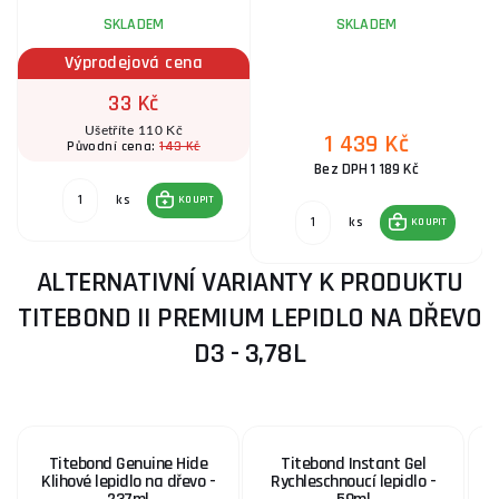
SKLADEM
SKLADEM
Výprodejová cena
33 Kč
Ušetříte 110 Kč
1 439 Kč
143 Kč
Původní cena:
Bez DPH 1 189 Kč
ks
KOUPIT
ks
KOUPIT
ALTERNATIVNÍ VARIANTY K PRODUKTU
TITEBOND II PREMIUM LEPIDLO NA DŘEVO
D3 - 3,78L
Titebond Genuine Hide
Titebond Instant Gel
T
Klihové lepidlo na dřevo -
Rychleschnoucí lepidlo -