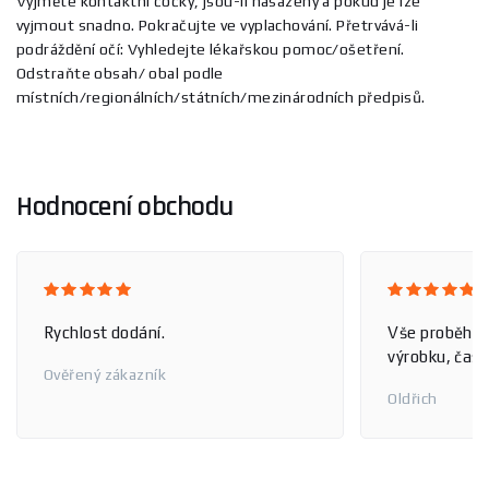
Vyjměte kontaktní čočky, jsou-li nasazeny a pokud je lze
vyjmout snadno. Pokračujte ve vyplachování. Přetrvává-li
podráždění očí: Vyhledejte lékařskou pomoc/ošetření.
Odstraňte obsah/ obal podle
místních/regionálních/státních/mezinárodních předpisů.
Hodnocení obchodu
Rychlost dodání.
Vše proběhlo
výrobku, čas 
Ověřený zákazník
Oldřich