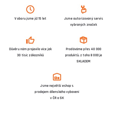
V oboru jsme již 15 let
Jsme autorizovaný servis
vybraných značek
Důvěru nám projevilo více jak
Prodáváme přes 40 000
30 tisíc zákazníků
produktů, z toho 8 000 je
SKLADEM
Jsme největší eshop s
prodejem dílenského vybavení
v ČR a SK