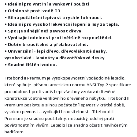
• Ideální pro vnitřní a venkovní použití
• Odolnost proti vodě D3
• Silná počáteční lepivost a rychle tuhnoucí.
• Ideální pro vysokofrekvenční lepení a lisy za tepla.
• Spoj je silnější než pevnost dřeva.
• Vynikající odolnost proti většině rozpouštědel.
• Dobře brousitelné a přelakovatelné.
• Univerzální - lepí dřevo, dřevovláknité desky,
vysokotlaké - lamináty a dřevotřískové desky.
• Snadné čištění vodou.
Titebond II Premium je vysokopevnostní voděodolné lepidlo,
které splňuje přísnou americkou normu ANSI Typ 2 specifikace
pro odolnost proti vodě. Lepí všechny venkovní dřevěné
konstrukce včetně venkovního dřevěného nábytku. Titebond II
Premium poskytuje silnou počáteční lepivost v krátké době,
vysokou pevnost a vynikající brousitelnost. Titebond II
Premium je snadno použitelný, netoxický, odolný proti
povětrnostním vlivům. Lepidlo lze snadno očistit navlhčeným
hadříkem.