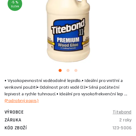
-5 %
SLEVA
• Vysokopevnostní voděodolné lepidlo.• Ideální pro vnitřní a
venkovní použití• Odolnost proti vodě D3• Silná počáteční
lepivost a rychle tuhnoucí.• Ideální pro vysokofrekvenční lep ...
(Podrobný popis)
VÝROBCE
Titebond
ZÁRUKA
2 roky
KÓD ZBOŽÍ
123-5006