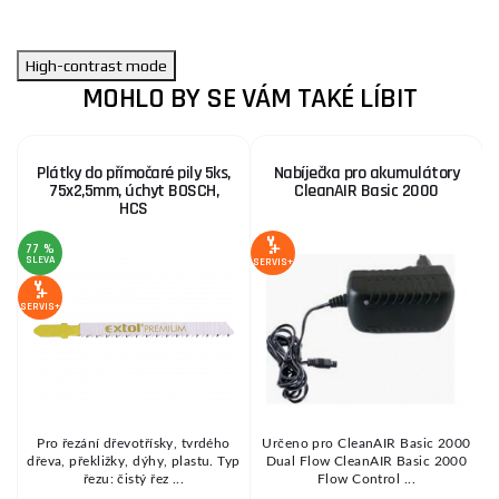
High-contrast mode
MOHLO BY SE VÁM TAKÉ LÍBIT
Plátky do přímočaré pily 5ks,
Nabíječka pro akumulátory
75x2,5mm, úchyt BOSCH,
CleanAIR Basic 2000
HCS
77 %
SLEVA
S
SERVIS+
SERVIS+
SE
Pro řezání dřevotřísky, tvrdého
Určeno pro CleanAIR Basic 2000
m
dřeva, překližky, dýhy, plastu. Typ
Dual Flow CleanAIR Basic 2000
i
řezu: čistý řez ...
Flow Control ...