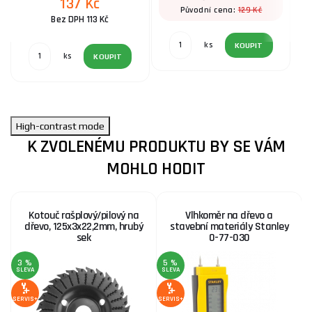
137 Kč
129 Kč
Původní cena:
Bez DPH 113 Kč
ks
KOUPIT
ks
KOUPIT
High-contrast mode
K ZVOLENÉMU PRODUKTU BY SE VÁM
MOHLO HODIT
Kotouč rašplový/pilový na
Vlhkoměr na dřevo a
dřevo, 125x3x22,2mm, hrubý
stavební materiály Stanley
sek
0-77-030
3 %
5 %
1
SLEVA
SLEVA
S
SERVIS+
SERVIS+
SE