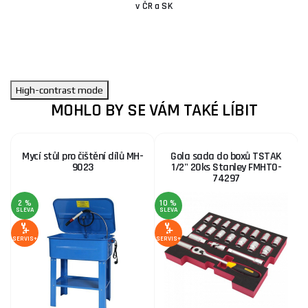
v ČR a SK
High-contrast mode
MOHLO BY SE VÁM TAKÉ LÍBIT
Mycí stůl pro čištění dílů MH-
Gola sada do boxů TSTAK
9023
1/2" 20ks Stanley FMHT0-
74297
2 %
10 %
SLEVA
SLEVA
S
SERVIS+
SERVIS+
SE