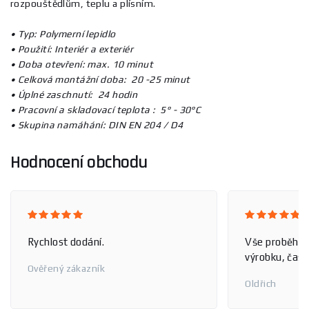
rozpouštědlům, teplu a plísním.
• Typ: Polymerní lepidlo
•
Použití: Interiér a exteriér
•
Doba otevření: max. 10 minut
•
Celková montážní doba: 20 -25 minut
•
Úplné zaschnutí: 24 hodin
•
Pracovní a skladovací teplota : 5° - 30°C
•
Skupina namáhání: DIN EN 204 / D4
Hodnocení obchodu
Rychlost dodání.
Vše proběhlo
výrobku, čas 
Ověřený zákazník
Oldřich