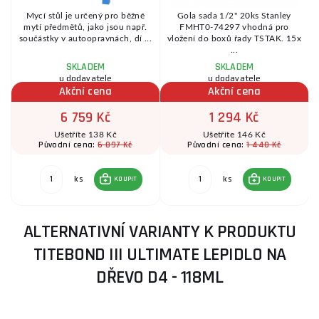
Mycí stůl je určený pro běžné
Gola sada 1/2" 20ks Stanley
mytí předmětů, jako jsou např.
FMHT0-74297 vhodná pro
součástky v autoopravnách, dí ...
vložení do boxů řady TSTAK. 15x
...
SKLADEM
SKLADEM
u dodavatele
u dodavatele
Akční cena
Akční cena
6 759 Kč
1 294 Kč
Ušetříte 138 Kč
Ušetříte 146 Kč
6 897 Kč
1 440 Kč
Původní cena:
Původní cena:
ks
ks
KOUPIT
KOUPIT
ALTERNATIVNÍ VARIANTY K PRODUKTU
TITEBOND III ULTIMATE LEPIDLO NA
DŘEVO D4 - 118ML