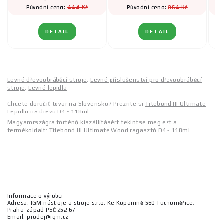
444 Kč
364 Kč
Původní cena:
Původní cena:
DETAIL
DETAIL
Levné dřevoobráběcí stroje
,
Levné příslušenství pro dřevoobráběcí
stroje
,
Levné lepidla
Chcete doručiť tovar na Slovensko? Prezrite si
Titebond III Ultimate
Lepidlo na drevo D4 - 118ml
Magyarországra történő kiszállításért tekintse meg ezt a
termékoldalt:
Titebond III Ultimate Wood ragasztó D4 - 118ml
Informace o výrobci
Adresa: IGM nástroje a stroje s.r.o. Ke Kopanině 560 Tuchoměřice,
Praha-západ PSČ 252 67
Email: prodej@igm.cz