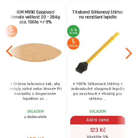
IGM M990 Spojovací
Titebond Silikonový štětec
lamela velikost 20 - 284g
na nanášení lepidla
cca. 100ks +/-5%
-5 %
SLEVA
SERVIS+
SERVIS+
• Držena tolerance tak, aby
• 100% Silikonové štětiny.•
nebyly volné nebo těsné• Při
Jednoduché sloupnutí lepidla
kontaktu s dispersním
po zaschnutí.• Vhodný pro
lepidlem zv ...
většinu ...
SKLADEM
SKLADEM
u dodavatele
Akční cena
123 Kč
Ušetříte 5%