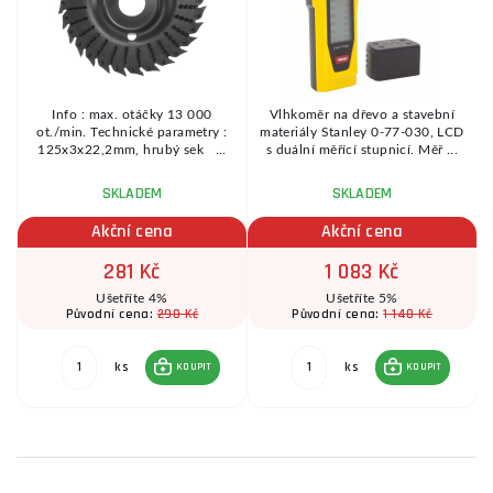
Info : max. otáčky 13 000
Vlhkoměr na dřevo a stavební
ot./min. Technické parametry :
materiály Stanley 0-77-030, LCD
125x3x22,2mm, hrubý sek ...
s duální měřící stupnicí. Měř ...
SKLADEM
SKLADEM
Akční cena
Akční cena
281 Kč
1 083 Kč
Ušetříte 4%
Ušetříte 5%
290 Kč
1 140 Kč
Původní cena:
Původní cena:
ks
ks
KOUPIT
KOUPIT