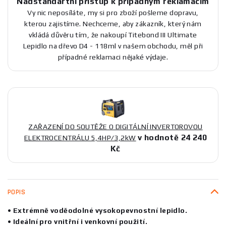
Nadstandartní přístup k případným reklamacím
Vy nic neposíláte, my si pro zboží pošleme dopravu,
kterou zajistíme. Nechceme, aby zákazník, který nám
vkládá důvěru tím, že nakoupí Titebond III Ultimate
Lepidlo na dřevo D4 - 118ml v našem obchodu, měl při
případné reklamaci nějaké výdaje.
ZAŘAZENÍ DO SOUTĚŽE O DIGITÁLNÍ INVERTOROVOU
v hodnotě 24 240
ELEKTROCENTRÁLU 5,4HP/3,2kW
Kč
POPIS
• Extrémně voděodolné vysokopevnostní lepidlo.
• Ideální pro vnitřní i venkovní použití.