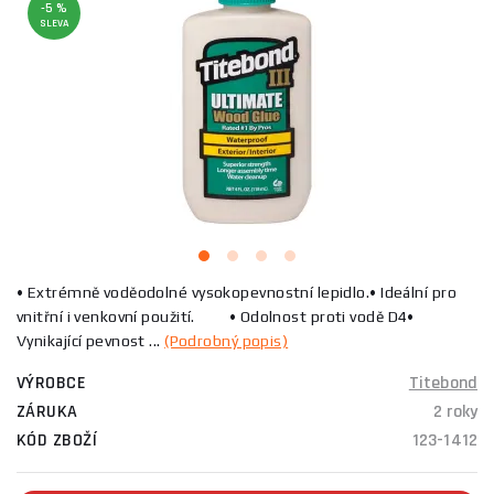
-5 %
SLEVA
• Extrémně voděodolné vysokopevnostní lepidlo.• Ideální pro
vnitřní i venkovní použití. • Odolnost proti vodě D4•
Vynikající pevnost ...
(Podrobný popis)
VÝROBCE
Titebond
ZÁRUKA
2 roky
KÓD ZBOŽÍ
123-1412