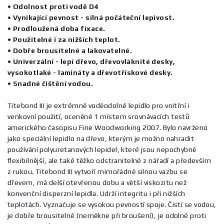
• Odolnost proti vodě D4
• Vynikající pevnost - silná počáteční lepivost.
• Prodloužená doba fixace.
• Použitelné i za nižších teplot.
• Dobře brousitelné a lakovatelné.
• Univerzální - lepí dřevo, dřevovláknité desky,
vysokotlaké - lamináty a dřevotřískové desky.
• Snadné čištění vodou.
Titebond III je extrémně voděodolné lepidlo pro vnitřní i
venkovní použití, oceněné 1 místem srovnávacích testů
amerického časopisu Fine Woodworking 2007. Bylo navrženo
jako speciální lepidlo na dřevo, kterým je možno nahradit
používání polyuretanových lepidel, které jsou nepochybně
flexibilnější, ale také těžko odstranitelné z nářadí a především
z rukou. Titebond III vytvoří mimořádně silnou vazbu se
dřevem, má delší otevřenou dobu a větší viskozitu než
konvenční disperzní lepidla. Udrží integritu i při nižších
teplotách. Vyznačuje se vysokou pevností spoje. Čistí se vodou,
je dobře brousitelné (neměkne při broušení), je odolné proti