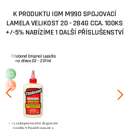
K PRODUKTU IGM M990 SPOJOVACÍ
LAMELA VELIKOST 20 - 284G CCA. 100KS
+/-5% NABÍZÍME 1 DALŠÍ PŘÍSLUŠENSTVÍ
Titebond Original Lepidlo
na dřevo D2 - 237ml
-5 %
SLEVA
SERVIS+
• Vysokopevnostní disperzní
lepidlo.• Použití pouze v