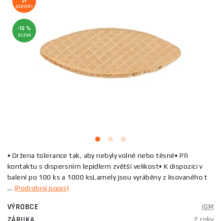
SERVIS+
-18 %
SLEVA
• Držena tolerance tak, aby nebyly volné nebo těsné• Při
kontaktu s dispersním lepidlem zvětší velikost• K dispozici v
balení po 100 ks a 1000 ksLamely jsou vyráběny z lisovaného t
...
(Podrobný popis)
VÝROBCE
IGM
ZÁRUKA
2 roky