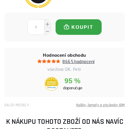
KOUPIT
Hodnocení obchodu
8665 hodnocení
všechno OK. Petr
95 %
doporučuje
DALŠÍ MODELY
Kolíky, lamely a záslepky IGM
K NÁKUPU TOHOTO ZBOŽÍ OD NÁS NAVÍC