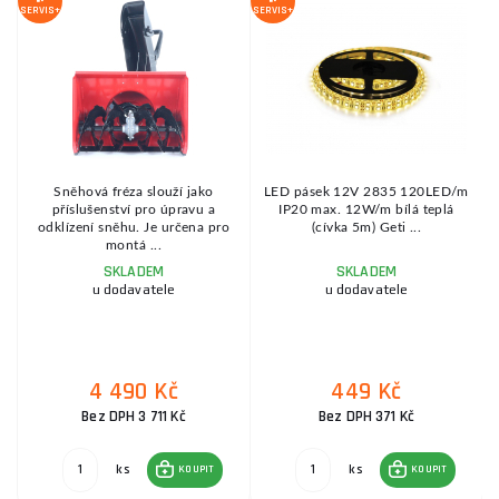
SERVIS+
SERVIS+
SE
Sněhová fréza slouží jako
LED pásek 12V 2835 120LED/m
příslušenství pro úpravu a
IP20 max. 12W/m bílá teplá
odklízení sněhu. Je určena pro
(cívka 5m) Geti ...
montá ...
SKLADEM
SKLADEM
u dodavatele
u dodavatele
4 490 Kč
449 Kč
Bez DPH 3 711 Kč
Bez DPH 371 Kč
ks
ks
KOUPIT
KOUPIT