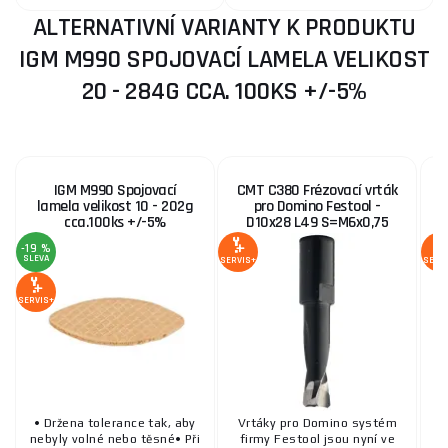
ALTERNATIVNÍ VARIANTY K PRODUKTU
IGM M990 SPOJOVACÍ LAMELA VELIKOST
20 - 284G CCA. 100KS +/-5%
IGM M990 Spojovací
CMT C380 Frézovací vrták
C
lamela velikost 10 - 202g
pro Domino Festool -
cca.100ks +/-5%
D10x28 L49 S=M6x0,75
-19 %
SLEVA
SERVIS+
SERV
SERVIS+
• Držena tolerance tak, aby
Vrtáky pro Domino systém
V
nebyly volné nebo těsné• Při
firmy Festool jsou nyní ve