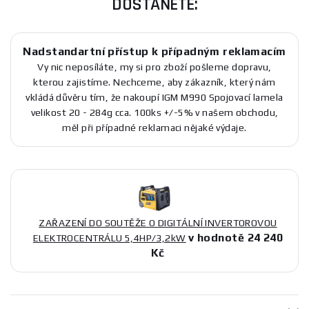
DOSTANETE:
Nadstandartní přístup k případným reklamacím
Vy nic neposíláte, my si pro zboží pošleme dopravu,
kterou zajistíme. Nechceme, aby zákazník, který nám
vkládá důvěru tím, že nakoupí IGM M990 Spojovací lamela
velikost 20 - 284g cca. 100ks +/-5% v našem obchodu,
měl při případné reklamaci nějaké výdaje.
ZAŘAZENÍ DO SOUTĚŽE O DIGITÁLNÍ INVERTOROVOU
v hodnotě 24 240
ELEKTROCENTRÁLU 5,4HP/3,2kW
Kč