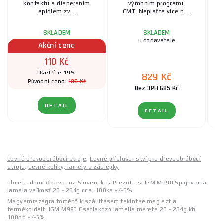
kontaktu s dispersním
výrobním programu
lepidlem zv ...
CMT. Neplaťte více n ...
SKLADEM
SKLADEM
u dodavatele
Akční cena
110 Kč
Ušetříte 19%
829 Kč
136 Kč
Původní cena:
Bez DPH 685 Kč
DETAIL
DETAIL
Levné dřevoobráběcí stroje
,
Levné příslušenství pro dřevoobráběcí
stroje
,
Levné kolíky, lamely a záslepky
Chcete doručiť tovar na Slovensko? Prezrite si
IGM M990 Spojovacia
lamela veľkosť 20 - 284g cca. 100ks +/-5%
Magyarországra történő kiszállításért tekintse meg ezt a
termékoldalt:
IGM M990 Csatlakozó lamella mérete 20 - 284g kb.
100db +/-5%