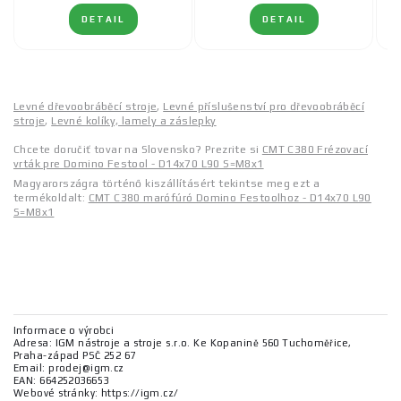
DETAIL
DETAIL
Levné dřevoobráběcí stroje
,
Levné příslušenství pro dřevoobráběcí
stroje
,
Levné kolíky, lamely a záslepky
Chcete doručiť tovar na Slovensko? Prezrite si
CMT C380 Frézovací
vrták pre Domino Festool - D14x70 L90 S=M8x1
Magyarországra történő kiszállításért tekintse meg ezt a
termékoldalt:
CMT C380 marófúró Domino Festoolhoz - D14x70 L90
S=M8x1
Informace o výrobci
Adresa: IGM nástroje a stroje s.r.o. Ke Kopanině 560 Tuchoměřice,
Praha-západ PSČ 252 67
Email: prodej@igm.cz
EAN: 664252036653
Webové stránky: https://igm.cz/