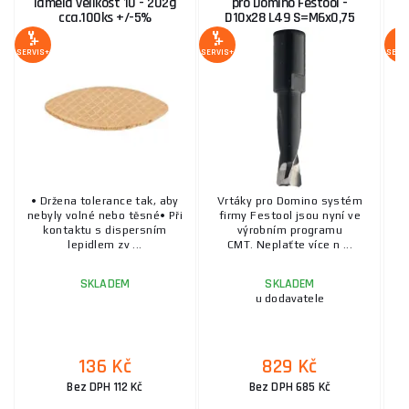
lamela velikost 10 - 202g
pro Domino Festool -
cca.100ks +/-5%
D10x28 L49 S=M6x0,75
SERVIS+
SERVIS+
SERV
• Držena tolerance tak, aby
Vrtáky pro Domino systém
V
nebyly volné nebo těsné• Při
firmy Festool jsou nyní ve
kontaktu s dispersním
výrobním programu
lepidlem zv ...
CMT. Neplaťte více n ...
SKLADEM
SKLADEM
u dodavatele
136 Kč
829 Kč
Bez DPH 112 Kč
Bez DPH 685 Kč