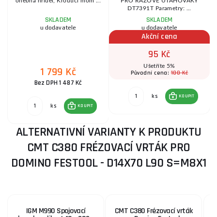
ohebná hřídel, Kroutící mom ...
PRO RÁZOVÉ UTAHOVÁKY
DT7391T Parametry: ...
SKLADEM
SKLADEM
u dodavatele
u dodavatele
Akční cena
95 Kč
Ušetříte 5%
1 799 Kč
100 Kč
Původní cena:
Bez DPH 1 487 Kč
ks
KOUPIT
ks
KOUPIT
ALTERNATIVNÍ VARIANTY K PRODUKTU
CMT C380 FRÉZOVACÍ VRTÁK PRO
DOMINO FESTOOL - D14X70 L90 S=M8X1
IGM M990 Spojovací
CMT C380 Frézovací vrták
C