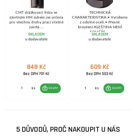
CMT drážkovací fréza se
TECHNICKÁ
závrtným HM zubem jse určena
CHARAKTERISTIKA:• Vyrobeno
pro všechny druhy prací včetně
z odolné oceli.• Přesné
zavrtá ...
broušení.KLEŠTINA NENÍ
SOUČÁS ...
SKLADEM
SKLADEM
u dodavatele
u dodavatele
848 Kč
609 Kč
Bez DPH 701 Kč
Bez DPH 503 Kč
ks
ks
KOUPIT
KOUPIT
5 DŮVODŮ, PROČ NAKOUPIT U NÁS