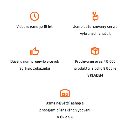
V oboru jsme již 15 let
Jsme autorizovaný servis
vybraných značek
Důvěru nám projevilo více jak
Prodáváme přes 40 000
30 tisíc zákazníků
produktů, z toho 8 000 je
SKLADEM
Jsme největší eshop s
prodejem dílenského vybavení
v ČR a SK