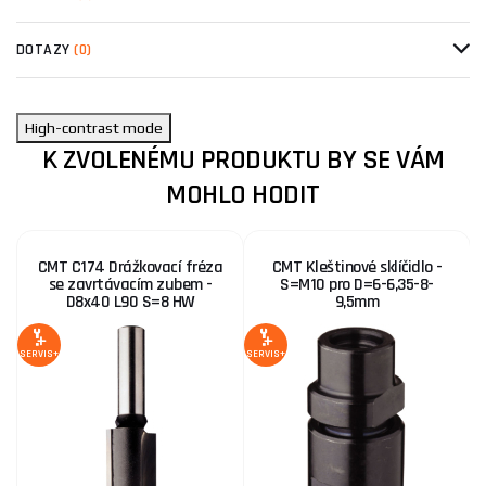
DOTAZY
(0)
High-contrast mode
K ZVOLENÉMU PRODUKTU BY SE VÁM
MOHLO HODIT
CMT C174 Drážkovací fréza
CMT Kleštinové sklíčidlo -
se zavrtávacím zubem -
S=M10 pro D=6-6,35-8-
D8x40 L90 S=8 HW
9,5mm
SERVIS+
SERVIS+
SE