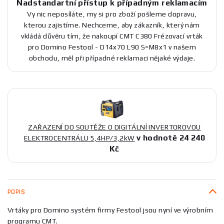
Nadstandartní přístup k případným reklamacím
Vy nic neposíláte, my si pro zboží pošleme dopravu,
kterou zajistíme. Nechceme, aby zákazník, který nám
vkládá důvěru tím, že nakoupí CMT C380 Frézovací vrták
pro Domino Festool - D14x70 L90 S=M8x1 v našem
obchodu, měl při případné reklamaci nějaké výdaje.
ZAŘAZENÍ DO SOUTĚŽE O DIGITÁLNÍ INVERTOROVOU
v hodnotě 24 240
ELEKTROCENTRÁLU 5,4HP/3,2kW
Kč
POPIS
Vrtáky pro Domino systém firmy Festool jsou nyní ve výrobním
programu CMT.