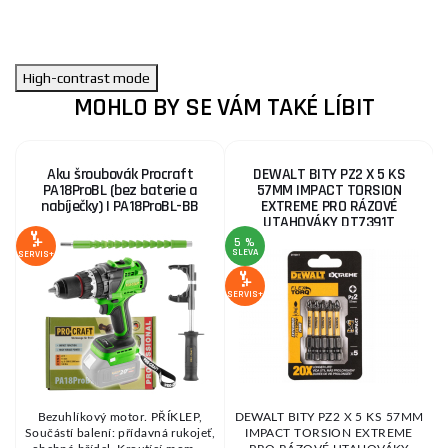
High-contrast mode
MOHLO BY SE VÁM TAKÉ LÍBIT
Aku šroubovák Procraft
DEWALT BITY PZ2 X 5 KS
PA18ProBL (bez baterie a
57MM IMPACT TORSION
nabíječky) | PA18ProBL-BB
EXTREME PRO RÁZOVÉ
UTAHOVÁKY DT7391T
5 %
SLEVA
SERVIS+
SE
SERVIS+
Bezuhlíkový motor. PŘÍKLEP,
DEWALT BITY PZ2 X 5 KS 57MM
Součástí balení: přídavná rukojeť,
IMPACT TORSION EXTREME