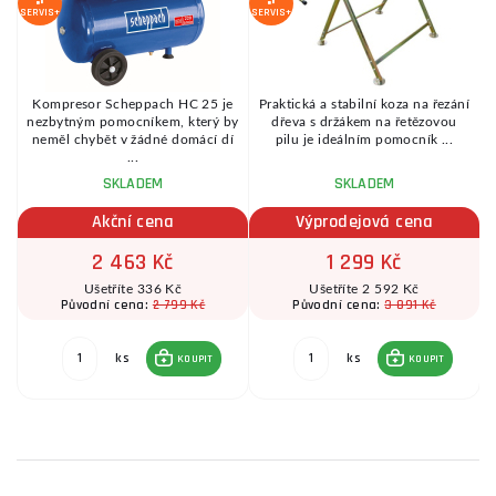
SERVIS+
SERVIS+
Kompresor Scheppach HC 25 je
Praktická a stabilní koza na řezání
é
nezbytným pomocníkem, který by
dřeva s držákem na řetězovou
.
neměl chybět v žádné domácí dí
pilu je ideálním pomocník ...
...
SKLADEM
SKLADEM
Akční cena
Výprodejová cena
2 463 Kč
1 299 Kč
Ušetříte 336 Kč
Ušetříte 2 592 Kč
2 799 Kč
3 891 Kč
Původní cena:
Původní cena:
ks
ks
KOUPIT
KOUPIT