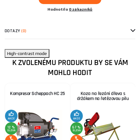
Hodnotilo
0 zákazníků
DOTAZY
(0)
High-contrast mode
K ZVOLENÉMU PRODUKTU BY SE VÁM
MOHLO HODIT
Kompresor Scheppach HC 25
Koza na řezání dřeva s
držákem na řetězovou pilu
AKCE
AKCE
SE
12 %
67 %
SLEVA
SLEVA