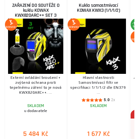
ZAŘAZENÍ DO SOUTĚŽE O
Kukla samostmívací
kuklu KOWAX
KOWAX KWX3 (1/1/1/2)
KWX820ARC++ SET 3
-16
SLE
SERVIS+
SERVIS+
SERV
Externí ovládání broušení +
Hlavní vlastnosti
Au
zvýšená ochrana proti
Samostmívací filtr ve
tepelnému záření to je nová
specifikaci 1/1/1/2 dle EN379
KWX820ARC++. ...
...
5.0
2x
SKLADEM
SKLADEM
u dodavatele
5 484 Kč
1 677 Kč