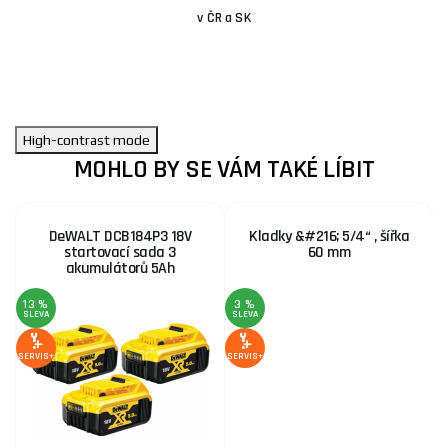
v ČR a SK
High-contrast mode
MOHLO BY SE VÁM TAKÉ LÍBIT
DeWALT DCB184P3 18V
Kladky &#216; 5/4“ , šířka
startovací sada 3
60 mm
akumulátorů 5Ah
13 %
3 %
1
SLEVA
SLEVA
S
SERVIS+
SERVIS+
SE