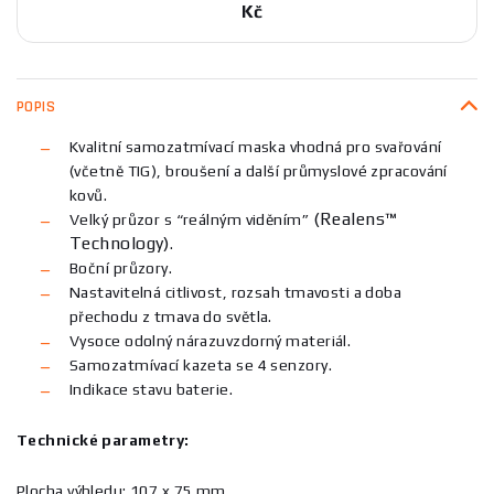
Kč
POPIS
Kvalitní samozatmívací maska vhodná pro svařování
(včetně TIG), broušení a další průmyslové zpracování
kovů.
(Realens™
Velký průzor s “reálným viděním”
Technology)
.
Boční průzory.
Nastavitelná citlivost, rozsah tmavosti a doba
přechodu z tmava do světla.
Vysoce odolný nárazuvzdorný materiál.
Samozatmívací kazeta se 4 senzory.
Indikace stavu baterie.
Technické parametry:
Plocha výhledu: 107 x 75 mm