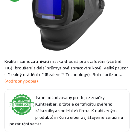
Kvalitní samozatmívací maska vhodná pro svařování (včetně
TIG), broušení a další průmyslové zpracování kovů. Velký průzor
s “reálným viděním” (Realens™ Technology). Boční průzor ...
(Podrobný popis)
Jsme autorizovaný prodejce značky
Kühtreiber, držitelé certifikátu ověřeno
zákazníky a spolehlivá firma. K nabízeným
produktům Kühtreiber zajišťujeme záruční a
pozáruční servis.