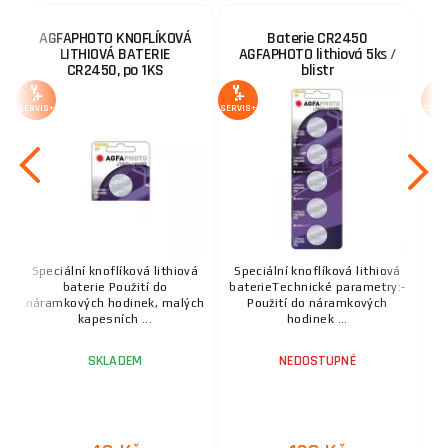
AGFAPHOTO KNOFLÍKOVÁ
Baterie CR2450
LITHIOVÁ BATERIE
AGFAPHOTO lithiová 5ks /
CR2450, po 1KS
blistr
SERVIS+
SERVIS+
SERV
Speciální knoflíková lithiová
Speciální knoflíková lithiová
B
baterie Použití do
baterieTechnické parametry:-
náramkových hodinek, malých
Použití do náramkových
kapesních ...
hodinek ...
SKLADEM
NEDOSTUPNÉ