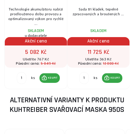
Technologie akumulátoru nabízí
Sada tří kladek, tepelně
prodlouženou dobu provozu a
zpracovaných a broušených ...
..
optimalizovaný výkon pro rychlé
...
SKLADEM
SKLADEM
u dodavatele
Akční cena
Akční cena
5 082 Kč
11 725 Kč
Ušetříte 767 Kč
Ušetříte 363 Kč
5 849 Kč
12 088 Kč
Původní cena:
Původní cena:
ks
ks
KOUPIT
KOUPIT
ALTERNATIVNÍ VARIANTY K PRODUKTU
KUHTREIBER SVAŘOVACÍ MASKA 950S