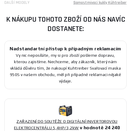
DALŠÍ MODELY
Samostmívací kukly Kühtreiber
K NÁKUPU TOHOTO ZBOŽÍ OD NÁS NAVÍC
DOSTANETE:
Nadstandartní přístup k případným reklamacím
Vy nic neposíláte, my si pro zboží pošleme dopravu,
kterou zajistíme. Nechceme, aby zákazník, který nám
vkládá důvěru tím, že nakoupí Kuhtreiber Svařovací maska
950S v našem obchodu, měl při případné reklamaci nějaké
výdaje.
ZAŘAZENÍ DO SOUTĚŽE O DIGITÁLNÍ INVERTOROVOU
v hodnotě 24 240
ELEKTROCENTRÁLU 5,4HP/3,2kW