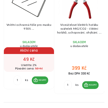
Vnitřní ochranná fólie pro masku
Víceúčelové kleště k hořáku
,
950S ...
svářeček MIG/CO2 - čištění
B
hořáků, uchopování, ohýbání. ...
SKLADEM
SKLADEM
u dodavatele
u dodavatele
Akční cena
49 Kč
Ušetříte 2%
399 Kč
50 Kč
Původní cena:
Bez DPH 330 Kč
ks
KOUPIT
ks
KOUPIT