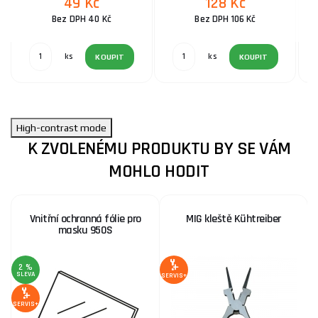
49 Kč
128 Kč
Bez DPH 40 Kč
Bez DPH 106 Kč
ks
ks
KOUPIT
KOUPIT
High-contrast mode
K ZVOLENÉMU PRODUKTU BY SE VÁM
MOHLO HODIT
Vnitřní ochranná fólie pro
MIG kleště Kühtreiber
masku 950S
2 %
SLEVA
SERVIS+
SERVIS+
SE