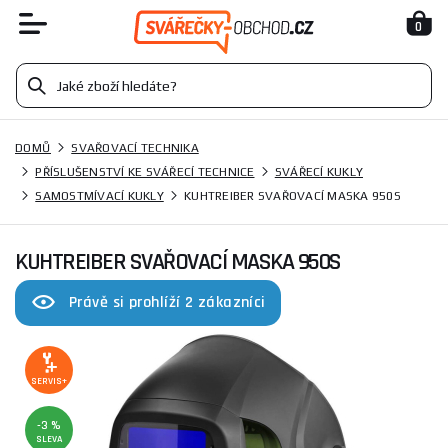
0
DOMŮ
SVAŘOVACÍ TECHNIKA
PŘÍSLUŠENSTVÍ KE SVÁŘECÍ TECHNICE
SVÁŘECÍ KUKLY
SAMOSTMÍVACÍ KUKLY
KUHTREIBER SVAŘOVACÍ MASKA 950S
KUHTREIBER SVAŘOVACÍ MASKA 950S
Právě si prohlíží 2 zákazníci
SERVIS+
-3 %
SLEVA