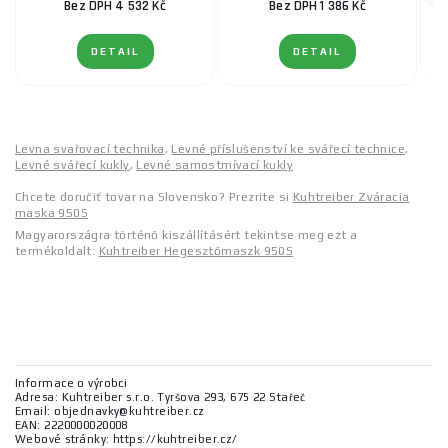
Bez DPH 4 532 Kč
Bez DPH 1 386 Kč
DETAIL
DETAIL
Levna svařovací technika
,
Levné příslušenství ke svářecí technice
,
Levné svářecí kukly
,
Levné samostmívací kukly
Chcete doručiť tovar na Slovensko? Prezrite si
Kuhtreiber Zváracia
maska 950S
Magyarországra történő kiszállításért tekintse meg ezt a
termékoldalt:
Kuhtreiber Hegesztőmaszk 950S
Informace o výrobci
Adresa: Kuhtreiber s.r.o. Tyršova 293, 675 22 Stařeč
Email: objednavky@kuhtreiber.cz
EAN: 2220000020008
Webové stránky: https://kuhtreiber.cz/