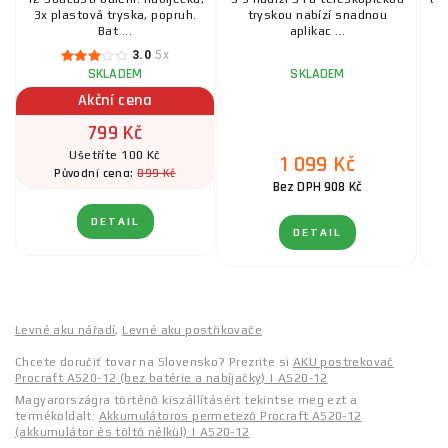
3x plastová tryska, popruh.
tryskou nabízí snadnou
a 
Bat ...
aplikac ...
3.0
5x
SKLADEM
SKLADEM
Akční cena
799 Kč
Ušetříte 100 Kč
1 099 Kč
899 Kč
Původní cena:
Bez DPH 908 Kč
DETAIL
DETAIL
Levné aku nářadí
,
Levné aku postřikovače
Chcete doručiť tovar na Slovensko? Prezrite si
AKU postrekovač
Procraft AS20-12 (bez batérie a nabíjačky) | AS20-12
Magyarországra történő kiszállításért tekintse meg ezt a
termékoldalt:
Akkumulátoros permetező Procraft AS20-12
(akkumulátor és töltő nélkül) | AS20-12