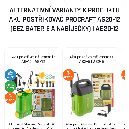
ALTERNATIVNÍ VARIANTY K PRODUKTU
AKU POSTŘIKOVAČ PROCRAFT AS20-12
(BEZ BATERIE A NABÍJEČKY) | AS20-12
Aku postřikovač Procraft
Aku postřikovač Procraft
AS-12 | AS-12
AS2-5 | AS2-5
AKCE
SERVIS+
SERV
-11 %
SLEVA
SERVIS+
Aku postřikovač Procraft AS-
Aku postřikovač Procraft AS2-
Ak
12 Součástí balení: nabíječka,
5 s nádrží 5 l a teleskopickou
8 s