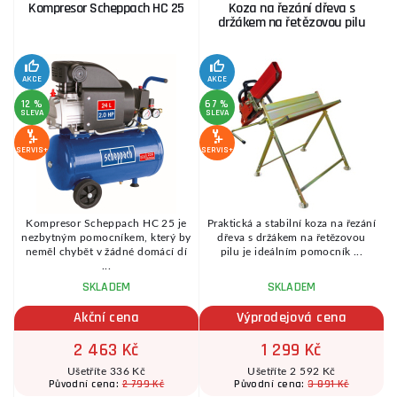
Kompresor Scheppach HC 25
Koza na řezání dřeva s
držákem na řetězovou pilu
AKCE
AKCE
SE
12 %
67 %
SLEVA
SLEVA
SERVIS+
SERVIS+
,8
Kompresor Scheppach HC 25 je
Praktická a stabilní koza na řezání
nezbytným pomocníkem, který by
dřeva s držákem na řetězovou
neměl chybět v žádné domácí dí
pilu je ideálním pomocník ...
...
SKLADEM
SKLADEM
Akční cena
Výprodejová cena
2 463 Kč
1 299 Kč
Ušetříte 336 Kč
Ušetříte 2 592 Kč
2 799 Kč
3 891 Kč
Původní cena:
Původní cena: