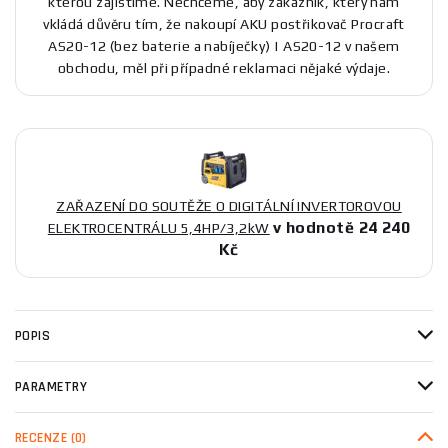
kterou zajistíme. Nechceme, aby zákazník, který nám
vkládá důvěru tím, že nakoupí AKU postřikovač Procraft
AS20-12 (bez baterie a nabíječky) | AS20-12 v našem
obchodu, měl při případné reklamaci nějaké výdaje.
ZAŘAZENÍ DO SOUTĚŽE O DIGITÁLNÍ INVERTOROVOU
v hodnotě 24 240
ELEKTROCENTRÁLU 5,4HP/3,2kW
Kč
POPIS
PARAMETRY
RECENZE
(0)