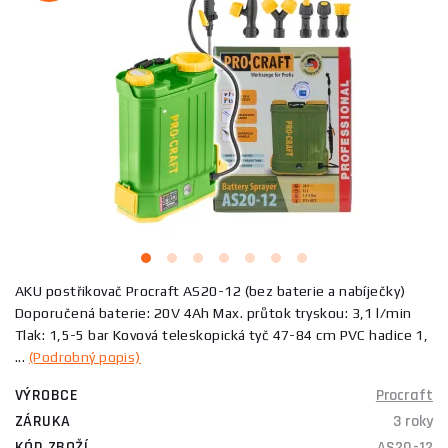
AKU postřikovač Procraft AS20-12 (bez baterie a nabíječky)
Doporučená baterie: 20V 4Ah Max. průtok tryskou: 3,1 l/min
Tlak: 1,5-5 bar Kovová teleskopická tyč 47-84 cm PVC hadice 1,
...
(Podrobný popis)
VÝROBCE
Procraft
ZÁRUKA
3 roky
KÓD ZBOŽÍ
AS20-12