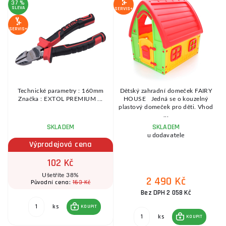
37 %
SLEVA
SERVIS+
2
S
SERVIS+
SE
Technické parametry : 160mm
Dětský zahradní domeček FAIRY
Značka : EXTOL PREMIUM ...
HOUSE Jedná se o kouzelný
plastový domeček pro děti. Vhod
...
SKLADEM
SKLADEM
u dodavatele
Výprodejová cena
102 Kč
Ušetříte 38%
2 490 Kč
163 Kč
Původní cena:
Bez DPH 2 058 Kč
ks
KOUPIT
ks
KOUPIT