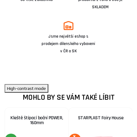
SKLADEM
Jsme největší eshop s
prodejem dílenského vybavení
v ČR a SK
High-contrast mode
MOHLO BY SE VÁM TAKÉ LÍBIT
Kleště štípací boční POWER,
STARPLAST Fairy House
160mm