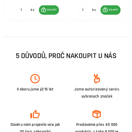
ks
ks
KOUPIT
KOUPIT
5 DŮVODŮ, PROČ NAKOUPIT U NÁS
V oboru jsme již 15 let
Jsme autorizovaný servis
vybraných značek
Důvěru nám projevilo více jak
Prodáváme přes 40 000
30 tisíc zákazníků
produktů, z toho 8 000 je