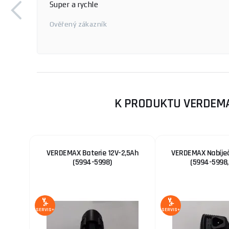
í, kupuju
Byl jsem spokojen s rychlostí a přesností dodávky
Oldřich
K PRODUKTU VERDEMA
VERDEMAX Baterie 12V-2,5Ah
VERDEMAX Nabíječ
(5994-5998)
(5994-5998,
SERVIS+
SERVIS+