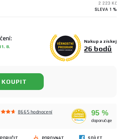
2 223 Kč
SLEVA 1 %
čení:
Nakup a získej
1. 8.
26 bodů
KOUPIT
95 %
8665 hodnocení
doporučuje
PORUČIT
POROVNAT
SDÍLET