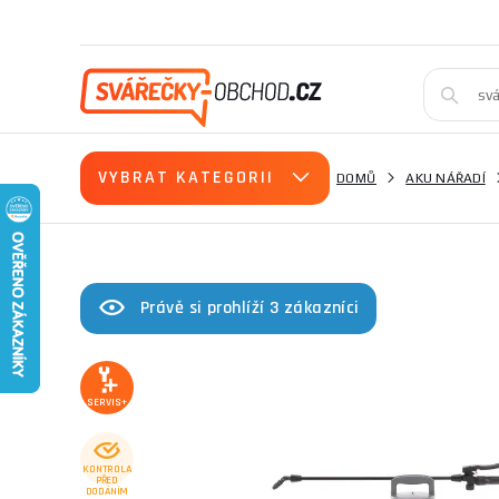
VYBRAT KATEGORII
DOMŮ
AKU NÁŘADÍ
Právě si prohlíží 3 zákazníci
SERVIS+
KONTROLA
PŘED
DODÁNÍM