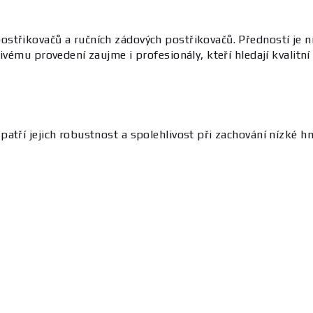
střikovačů a ručních zádových postřikovačů. Předností je ní
vému provedení zaujme i profesionály, kteří hledají kvalitní n
tří jejich robustnost a spolehlivost při zachování nízké hmo