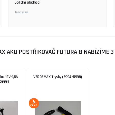
Dobré ceny super rychlé doručení zboží
Frantisek
X AKU POSTŘIKOVAČ FUTURA 8 NABÍZÍME 3 
ka 12V-1,5A
VERDEMAX Trysky (5994-5998)
5999)
SERVIS+