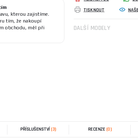
cím
TISKNOUT
NAŠE
avu, kterou zajistíme.
ru tím, že nakoupí
DALŠÍ MODELY
 obchodu, měl při
PŘÍSLUŠENSTVÍ
(3)
RECENZE
(0)