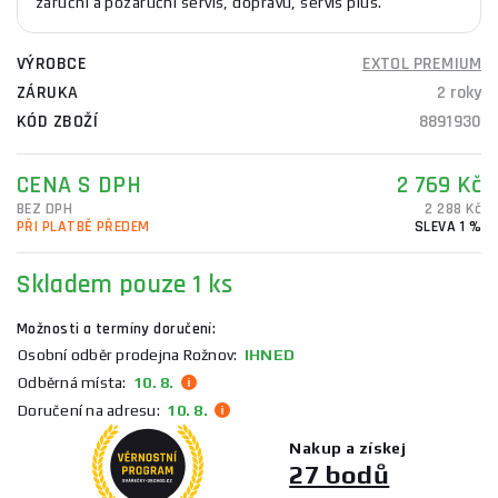
záruční a pozáruční servis, dopravu, servis plus.
VÝROBCE
EXTOL PREMIUM
ZÁRUKA
2 roky
KÓD ZBOŽÍ
8891930
CENA S DPH
2 769 Kč
BEZ DPH
2 288 Kč
PŘI PLATBĚ PŘEDEM
SLEVA 1 %
Skladem
pouze 1 ks
Možnosti a termíny doručení:
Osobní odběr prodejna Rožnov:
IHNED
Odběrná místa:
10. 8.
Doručení na adresu:
10. 8.
Nakup a získej
27 bodů