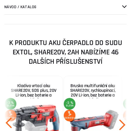
NÁVOD / KATALOG
K PRODUKTU AKU ČERPADLO DO SUDU
EXTOL, SHARE20V, 2AH NABÍZÍME 46
DALŠÍCH PŘÍSLUŠENSTVÍ
Kladivo vrtací aku
Bruska multifunkční aku
SHARE20V, SDS plus, 20V
SHARE20V, rychloupínací,
S
Li-ion, bez baterie a
20V Li-ion, bez baterie a
nabíječky
nabíječky
-3 %
-3 %
-3 
SLEVA
SLEVA
SLE
SERVIS+
SERVIS+
SERV