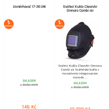
Usměrňovač 17-28 UNI
Svářecí Kukla CleanAir
Omnora Combi air
SERVIS+
SERVIS+
SE
Svářecí Kukla CleanAir Omnora
Combi air Svářečská kukla s
inovativním integrovaným
rozvode ...
SKLADEM
SKLADEM
u dodavatele
u dodavatele
146 Kč