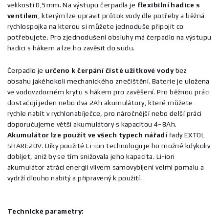
velikosti 0,5mm. Na výstupu čerpadla je
flexibilní hadice s
ventilem
, kterým lze upravit průtok vody dle potřeby a běžná
rychlospojka na kterou si můžete jednoduše připojit co
potřebujete. Pro zjednodušení obsluhy má čerpadlo na výstupu
hadici s hákem a lze ho zavěsit do sudu.
Čerpadlo je
určeno k čerpání čisté užitkové vody
bez
obsahu jakéhokoli mechanického znečištění. Baterie je uložena
ve vodovzdorném krytu s hákem pro zavěšení. Pro běžnou práci
dostačují jeden nebo dva 2Ah akumulátory, které můžete
rychle nabít v rychlonabíječce, pro náročnější nebo delší práci
doporučujeme větší akumulátory s kapacitou 4–8Ah.
Akumulátor lze použít ve všech typech nářadí
řady EXTOL
SHARE20V. Díky použité Li-ion technologii je ho možné kdykoliv
dobíjet, aniž by se tím snižovala jeho kapacita. Li-ion
akumulátor ztrácí energii vlivem samovybíjení velmi pomalu a
vydrží dlouho nabitý a připravený k použití.
Technické parametry: