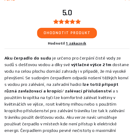
5.0
OHODNOTIT PRODUKT
Hodnotil
1 zákazník
Aku čerpadlo do sudu
je určeno pro čerpání čisté vody ze
sudů s dešťovou vodou a díky své
výtlačné výšce 21m
dostane
vodu na celou plochu domácí zahrady i v případě, že má vysoké
převýšení. Se sudovým čerpadlem odpadá nošení těžkých konví
s vodou pro zalévání, na zahradní hadici
lze totiž připojit
různá zavlažovací a kropící/ zalévací příslušenství
a s
použitím kropítka na tyči lze komfortně zalévat květiny v
květináčích ve výšce, rosit květiny mlhou nebo s použitím
kropícího příslušenství pro zalévání trávníku lze tak k zalévání
trávníku použít dešťovou vodu. Aku verze navíc umožňuje
používat čerpadlo v místech kde není přístup k elektrické
energii. Čerpadlem projdou pevné nečistoty o maximální