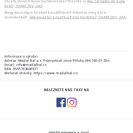
Chcete doručiť tovar na Slovensko? Prezrite si
Aku čerpadlo do suda
Extol, SHARE20V, 2Ah
Magyarországra történő kiszállításért tekintse meg ezt a
termékoldalt:
Akkumulátor szivattyú Extol hordóhoz, SHARE20V, 2Ah
Informace o výrobci
Adresa: Madal Bal a.s. Průmyslová zóna Příluky 244 760 01 Zlín
Email: info@madalbal.cz
EAN: 8595703606977
Webové stránky: https://www.madalbal.cz/
NALEZNETE NÁS TAKY NA