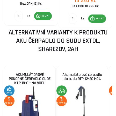
13 220 Kč
Bez DPH 121 Kč
Bez DPH 10 926 Kč
ks
KOUPIT
ks
KOUPIT
ALTERNATIVNÍ VARIANTY K PRODUKTU
AKU ČERPADLO DO SUDU EXTOL,
SHARE20V, 2AH
AKUMULÁTOROVÉ
Akumulátorové čerpadlo
PONORNÉ ČERPADLO GUDE
do sudu RFP 12-201-04
KTP 18-0 - NA VODU
-3 %
SLEVA
AKCE
SERV
SERVIS+
SERVIS+