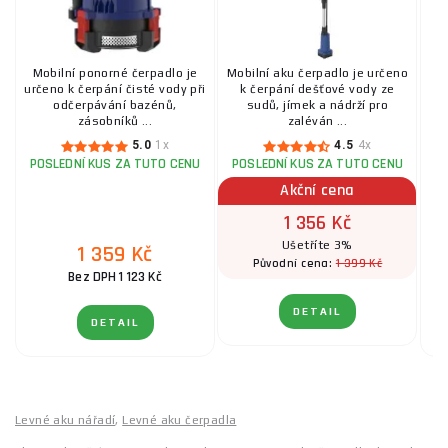
Mobilní ponorné čerpadlo je
Mobilní aku čerpadlo je určeno
určeno k čerpání čisté vody při
k čerpání dešťové vody ze
odčerpávání bazénů,
sudů, jímek a nádrží pro
na
zásobníků ...
zaléván ...
5.0
1x
4.5
4x
POSLEDNÍ KUS ZA TUTO CENU
POSLEDNÍ KUS ZA TUTO CENU
Akční cena
1 356 Kč
Ušetříte 3%
1 359 Kč
1 399 Kč
Původní cena:
Bez DPH 1 123 Kč
DETAIL
DETAIL
Levné aku nářadí
,
Levné aku čerpadla