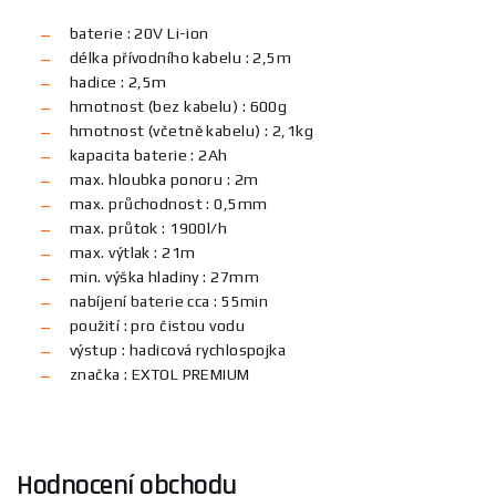
baterie : 20V Li-ion
délka přívodního kabelu : 2,5m
hadice : 2,5m
hmotnost (bez kabelu) : 600g
hmotnost (včetně kabelu) : 2,1kg
kapacita baterie : 2Ah
max. hloubka ponoru : 2m
max. průchodnost : 0,5mm
max. průtok : 1900l/h
max. výtlak : 21m
min. výška hladiny : 27mm
nabíjení baterie cca : 55min
použití : pro čistou vodu
výstup : hadicová rychlospojka
značka : EXTOL PREMIUM
Hodnocení obchodu