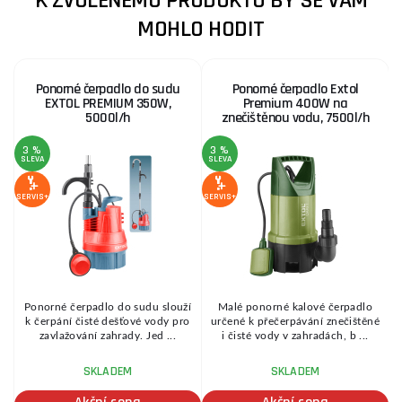
K ZVOLENÉMU PRODUKTU BY SE VÁM
MOHLO HODIT
Ponorné čerpadlo do sudu
Ponorné čerpadlo Extol
EXTOL PREMIUM 350W,
Premium 400W na
5000l/h
znečištěnou vodu, 7500l/h
3 %
3 %
SLEVA
SLEVA
S
SERVIS+
SERVIS+
SE
e
Ponorné čerpadlo do sudu slouží
Malé ponorné kalové čerpadlo
k čerpání čisté dešťové vody pro
určené k přečerpávání znečištěné
zavlažování zahrady. Jed ...
i čisté vody v zahradách, b ...
SKLADEM
SKLADEM