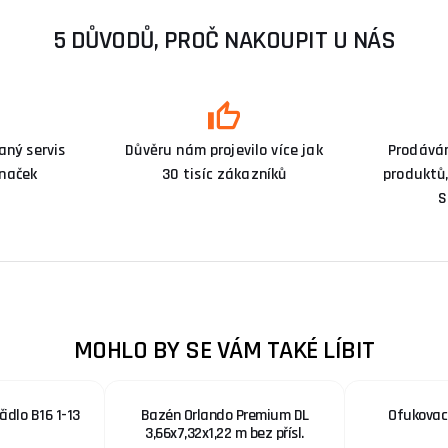
5 DŮVODŮ, PROČ NAKOUPIT U NÁS
ný servis
Důvěru nám projevilo více jak
Prodává
značek
30 tisíc zákazníků
produktů,
S
MOHLO BY SE VÁM TAKÉ LÍBIT
čidlo B16 1-13
Bazén Orlando Premium DL
Ofukovací
3,66x7,32x1,22 m bez přísl.