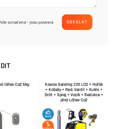
Pole označená
*
jsou povinná
DIT
vá láhev Co2 6kg
Kowax Genimig 220 LCD + Hořák
KOWAX 
+ Kabely + Red. Ventil + Kukla +
Drát + Sprej + Vozík + Redukce +
plná Láhev Co2
AKCE
AKCE
SERVIS+
SERVIS+