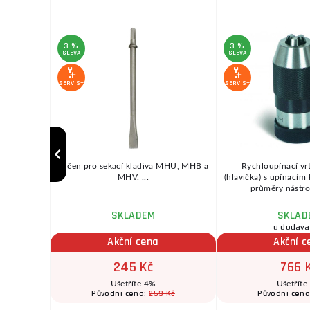
3 %
3 %
SLEVA
SLEVA
SERVIS+
SERVIS+
normální
Určen pro sekací kladiva MHU, MHB a
Rychloupínací vrt
é kovy. ...
MHV. ...
(hlavička) s upínacím
průměry nástroj
SKLADEM
SKLAD
u dodava
Akční cena
Akční c
245 Kč
766 
Ušetříte 4%
Ušetříte
 Kč
253 Kč
Původní cena:
Původní cen