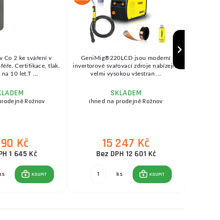
v Co 2 ke sváření v
GeniMig®220LCD jsou moderní
SEP
ře. Certifikace, tlak.
invertorové svařovací zdroje nabízející
KOWAX®
na 10 let.T ...
velmi vysokou všestran ...
se
KLADEM
SKLADEM
prodejně Rožnov
ihned na prodejně Rožnov
ihne
990 Kč
15 247 Kč
PH 1 645 Kč
Bez DPH 12 601 Kč
ks
ks
KOUPIT
KOUPIT