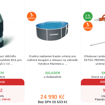
3 %
SLEVA
SERVIS+
SERVIS+
ací sklíčidlo
Oválný nadzemní bazén určený pro
Ofukovací pist
 kuželem B16 pro
rodinné koupání a relaxaci na zahradě.
EXTOL PREMIUM 
ů 1-13 ...
Výrobce Marimex u ...
určený 
EM
SKLADEM
S
tele
u dodavatele
ihned na 
ena
Ak
Kč
1
24 990 Kč
 4%
Uš
790 Kč
a:
Původn
Bez DPH 20 653 Kč