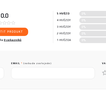
0%
0.0
5 HVĚZD
0%
4 HVĚZDY
0%
3 HVĚZDY
TIT PRODUKT
0%
2 HVĚZDY
0%
ilo
0 zákazníků
1 HVĚZDA
EMAIL
*
(nebude zveřejněn)
VA