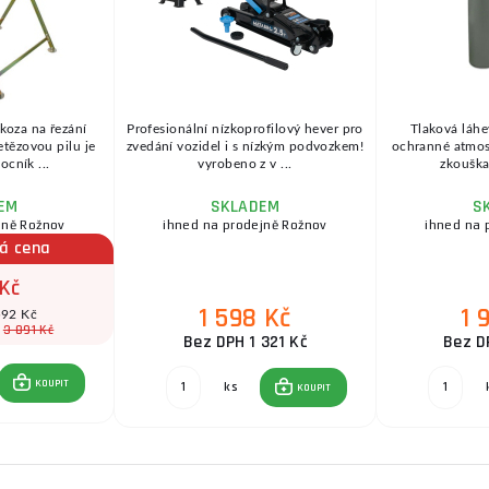
 koza na řezání
Profesionální nízkoprofilový hever pro
Tlaková láhe
etězovou pilu je
zvedání vozidel i s nízkým podvozkem!
ochranné atmosfé
cník ...
vyrobeno z v ...
zkouška 
EM
SKLADEM
S
jně Rožnov
ihned na prodejně Rožnov
ihned na 
á cena
 Kč
1 598 Kč
1 
592 Kč
3 891 Kč
:
Bez DPH 1 321 Kč
Bez D
KOUPIT
ks
KOUPIT