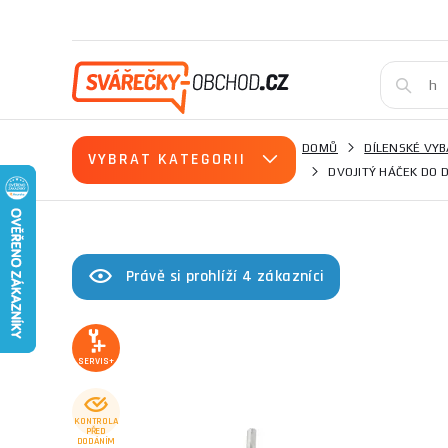
DOMŮ
DÍLENSKÉ VYB
VYBRAT KATEGORII
DVOJITÝ HÁČEK DO 
Právě si prohlíží 4 zákazníci
SERVIS+
KONTROLA
PŘED
DODÁNÍM