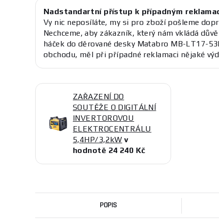
Nadstandartní přístup k případným reklama
Vy nic neposíláte, my si pro zboží pošleme dopr
Nechceme, aby zákazník, který nám vkládá důvěr
háček do děrované desky Matabro MB-LT17-53
obchodu, měl při případné reklamaci nějaké výd
ZAŘAZENÍ DO
SOUTĚŽE O DIGITÁLNÍ
INVERTOROVOU
ELEKTROCENTRÁLU
5,4HP/3,2kW
v
hodnotě 24 240 Kč
POPIS