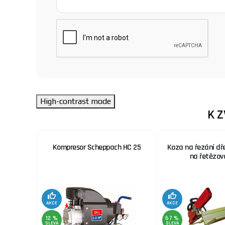
High-contrast mode
K 
 nerez.
Kompresor Scheppach HC 25
Koza na řezání dř
x. šíře
na řetězov
AKCE
AKCE
12 %
67 %
SLEVA
SLEVA