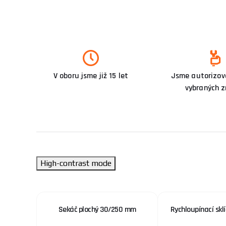
V oboru jsme již 15 let
Jsme autorizova
vybraných 
High-contrast mode
UTOIL 100
Sekáč plochý 30/250 mm
Rychloupínací sklí