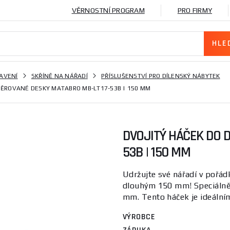
VĚRNOSTNÍ PROGRAM
PRO FIRMY
AVENÍ
SKŘÍNĚ NA NÁŘADÍ
PŘÍSLUŠENSTVÍ PRO DÍLENSKÝ NÁBYTEK
DĚROVANÉ DESKY MATABRO MB-LT17-53B | 150 MM
DVOJITÝ HÁČEK DO 
53B | 150 MM
Udržujte své nářadí v pořád
dlouhým 150 mm! Speciálně 
mm. Tento háček je ideálním
VÝROBCE