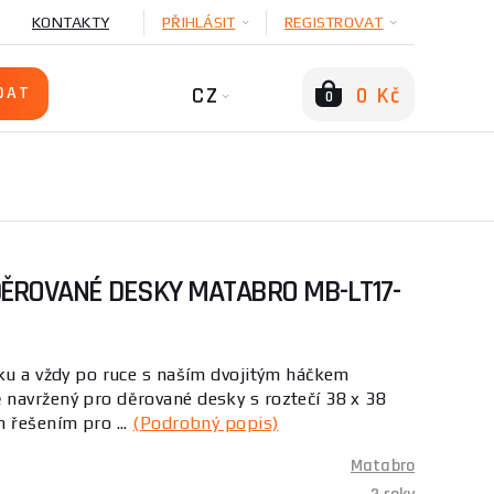
KONTAKTY
PŘIHLÁSIT
REGISTROVAT
CZ
0 Kč
0
DĚROVANÉ DESKY MATABRO MB-LT17-
ku a vždy po ruce s naším dvojitým háčkem
navržený pro děrované desky s roztečí 38 x 38
 řešením pro ...
(Podrobný popis)
Matabro