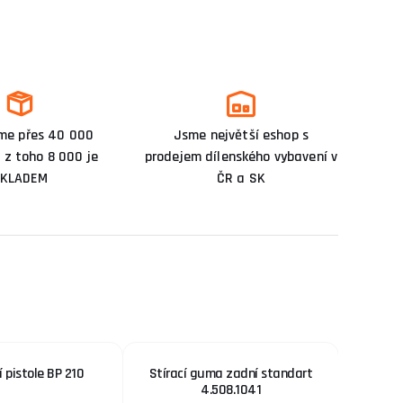
me přes 40 000
Jsme největší eshop s
 z toho 8 000 je
prodejem dílenského vybavení v
KLADEM
ČR a SK
 pistole BP 210
Stírací guma zadní standart
Výkonný 
4.508.1041