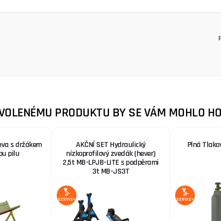
ZVOLENÉMU PRODUKTU BY SE VÁM MOHLO HO
eva s držákem
AKČNÍ SET Hydraulický
Plná Tlako
ou pilu
nízkoprofilový zvedák (hever)
2,5t MB-LPJB-LITE s podpěrami
3t MB-JS3T
SERVIS+
SERVIS+