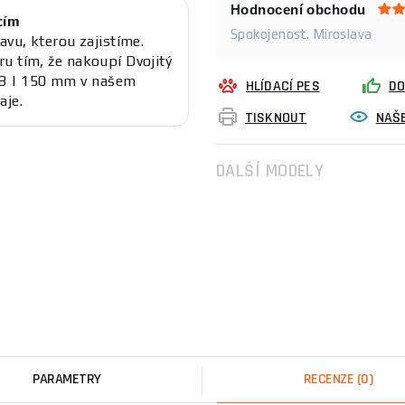
Hodnocení obchodu
cím
Spokojenost. Miroslava
avu, kterou zajistíme.
u tím, že nakoupí Dvojitý
B | 150 mm v našem
HLÍDACÍ PES
DO
aje.
TISKNOUT
NAŠE
DALŠÍ MODELY
PARAMETRY
RECENZE
(0)