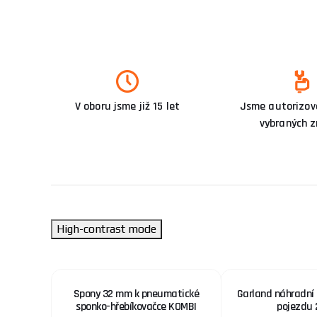
V oboru jsme již 15 let
Jsme autorizova
vybraných 
High-contrast mode
 75 mm -
Spony 32 mm k pneumatické
Garland náhradní 
sponko-hřebíkovačce KOMBI
pojezdu 