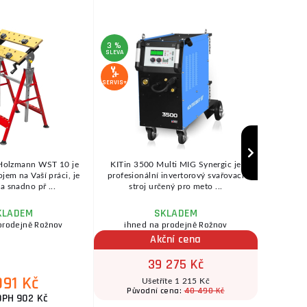
3 %
SLEVA
SERVIS+
SERVIS+
 Holzmann WST 10 je
KITin 3500 Multi MIG Synergic je
Kartáč vln
jem na Vaší práci, je
profesionální invertorový svařovací
Technick
 a snadno př ...
stroj určený pro meto ...
KLADEM
SKLADEM
prodejně Rožnov
ihned na prodejně Rožnov
Akční cena
39 275 Kč
091 Kč
Ušetříte 1 215 Kč
40 490 Kč
Původní cena:
DPH 902 Kč