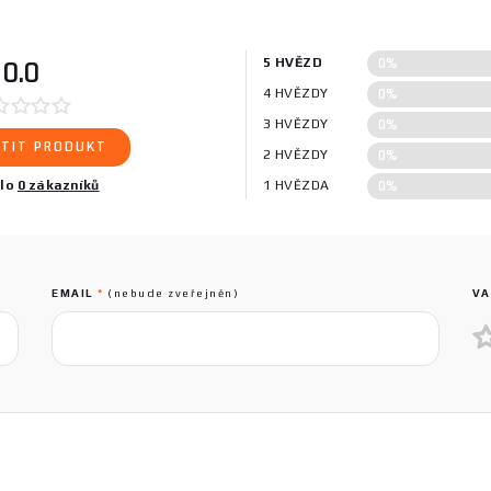
0%
0.0
5 HVĚZD
0%
4 HVĚZDY
0%
3 HVĚZDY
TIT PRODUKT
0%
2 HVĚZDY
0%
ilo
0 zákazníků
1 HVĚZDA
EMAIL
*
(nebude zveřejněn)
VA