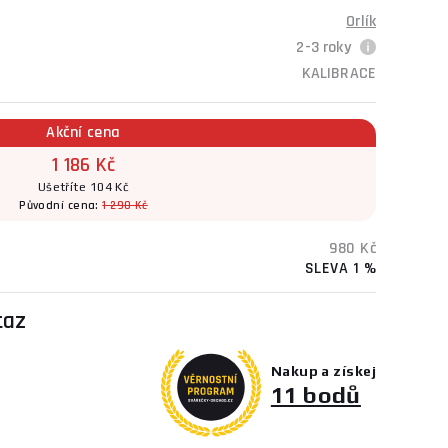
Orlík
2-3 roky
KALIBRACE
Akční cena
1 186 Kč
Ušetříte 104 Kč
Původní cena:
1 290 Kč
980 Kč
SLEVA 1 %
taz
Nakup a získej
11 bodů