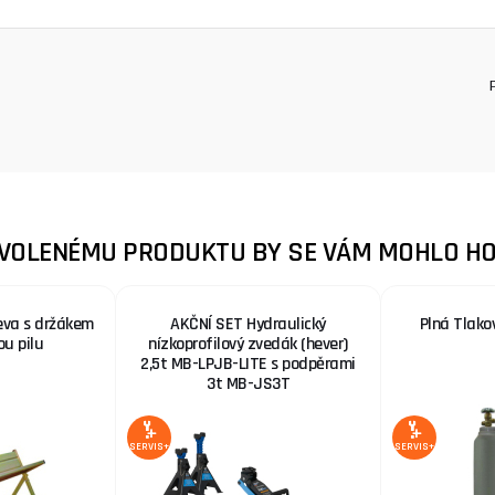
ZVOLENÉMU PRODUKTU BY SE VÁM MOHLO HO
eva s držákem
AKČNÍ SET Hydraulický
Plná Tlako
ou pilu
nízkoprofilový zvedák (hever)
2,5t MB-LPJB-LITE s podpěrami
3t MB-JS3T
SERVIS+
SERVIS+