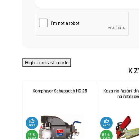
High-contrast mode
K 
 nerez.
Kompresor Scheppach HC 25
Koza na řezání dř
x. šíře
na řetězov
AKCE
AKCE
12 %
67 %
SLEVA
SLEVA