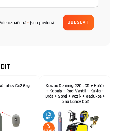
Pole označená
*
jsou povinná
DIT
vá láhev Co2 6kg
Kowax Genimig 220 LCD + Hořák
KOWAX 
+ Kabely + Red. Ventil + Kukla +
Drát + Sprej + Vozík + Redukce +
plná Láhev Co2
AKCE
AKCE
SERVIS+
SERVIS+