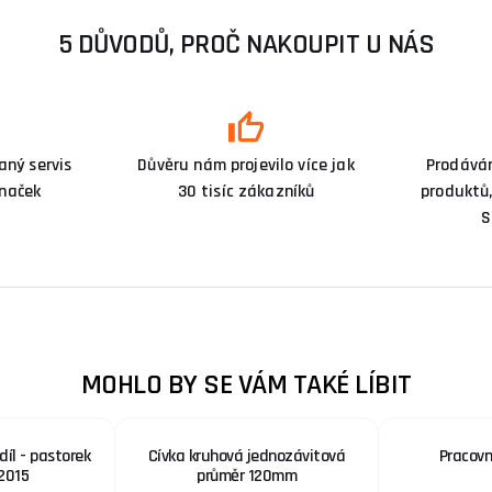
5 DŮVODŮ, PROČ NAKOUPIT U NÁS
ný servis
Důvěru nám projevilo více jak
Prodává
značek
30 tisíc zákazníků
produktů,
S
MOHLO BY SE VÁM TAKÉ LÍBIT
díl - pastorek
Cívka kruhová jednozávitová
Pracovn
2015
průměr 120mm