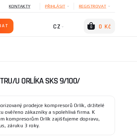
KONTAKTY
PŘIHLÁSIT
REGISTROVAT
CZ
0 Kč
0
RU/U ORLÍKA SKS 9/100/
orizovaný prodejce kompresorů Orlík, držitelé
átu ověřeno zákazníky a spolehlivá firma. K
m kompresorům Orlík zajišťujeme dopravu,
us, záruku 3 roky.