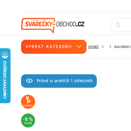
VYBRAT KATEGORII
DOMŮ
KALIBRAC
Právě si prohlíží 1 zákazník
SERVIS+
-8 %
SLEVA