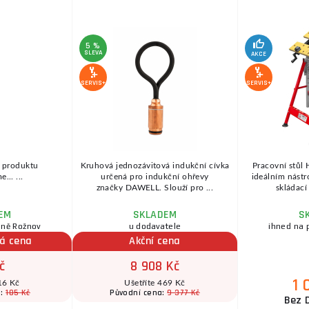
5 %
SLEVA
AKCE
SERVIS+
SERVIS+
 produktu
Kruhová jednozávitová indukční cívka
Pracovní stůl
... ...
určená pro indukční ohřevy
ideálním nástro
značky DAWELL. Slouží pro ...
skládací
EM
SKLADEM
S
jně Rožnov
u dodavatele
ihned na 
á cena
Akční cena
č
8 908 Kč
1 
16 Kč
Ušetříte 469 Kč
185 Kč
9 377 Kč
a:
Původní cena:
Bez 