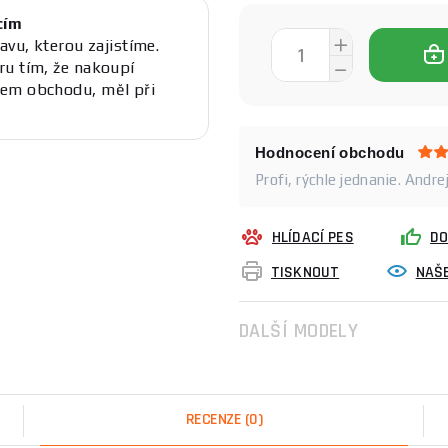
cím
avu, kterou zajistíme.
ru tím, že nakoupí
šem obchodu, měl při
Hodnocení obchodu
Profi, rýchle jednanie. Andre
HLÍDACÍ PES
DO
TISKNOUT
NAŠE
DALŠÍ MODELY
RECENZE
(0)