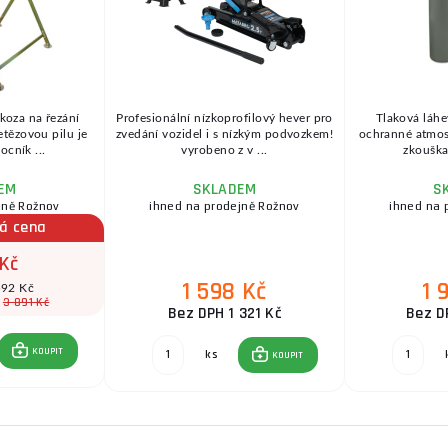
 koza na řezání
Profesionální nízkoprofilový hever pro
Tlaková láhe
etězovou pilu je
zvedání vozidel i s nízkým podvozkem!
ochranné atmosfé
cník ...
vyrobeno z v ...
zkouška 
EM
SKLADEM
S
jně Rožnov
ihned na prodejně Rožnov
ihned na 
á cena
 Kč
1 598 Kč
1 
592 Kč
3 891 Kč
:
Bez DPH 1 321 Kč
Bez D
KOUPIT
ks
KOUPIT