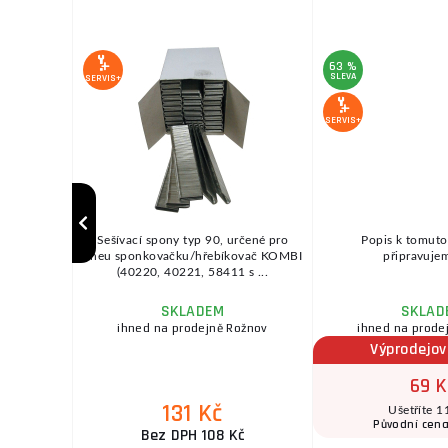
63 %
SLEVA
SERVIS+
SERVIS+
m - hrníček
Sešívací spony typ 90, určené pro
Popis k tomuto
ek kusů v
pneu sponkovačku/hřebíkovač KOMBI
připravujeme
(40220, 40221, 58411 s ...
SKLADEM
SKLAD
ihned na prodejně Rožnov
ihned na prode
Výprodejov
69 K
131 Kč
Ušetříte 1
Původní cen
č
Bez DPH 108 Kč