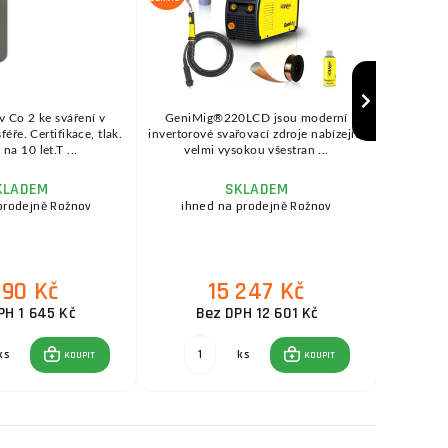
v Co 2 ke sváření v
GeniMig®220LCD jsou moderní
SEP
ře. Certifikace, tlak.
invertorové svařovací zdroje nabízející
KOWAX®
na 10 let.T ...
velmi vysokou všestran ...
se
KLADEM
SKLADEM
prodejně Rožnov
ihned na prodejně Rožnov
ihne
990 Kč
15 247 Kč
PH 1 645 Kč
Bez DPH 12 601 Kč
ks
ks
KOUPIT
KOUPIT