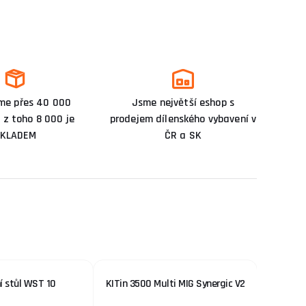
me přes 40 000
Jsme největší eshop s
 z toho 8 000 je
prodejem dílenského vybavení v
KLADEM
ČR a SK
í stůl WST 10
KITin 3500 Multi MIG Synergic V2
Kartáč 