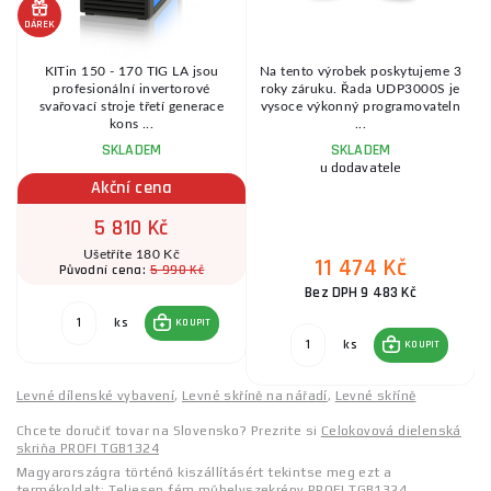
DÁREK
KITin 150 - 170 TIG LA jsou
Na tento výrobek poskytujeme 3
profesionální invertorové
roky záruku. Řada UDP3000S je
.
svařovací stroje třetí generace
vysoce výkonný programovateln
kons ...
...
SKLADEM
SKLADEM
u dodavatele
Akční cena
5 810 Kč
Ušetříte 180 Kč
11 474 Kč
5 990 Kč
Původní cena:
Bez DPH 9 483 Kč
ks
KOUPIT
ks
KOUPIT
Levné dílenské vybavení
,
Levné skříně na nářadí
,
Levné skříně
Chcete doručiť tovar na Slovensko? Prezrite si
Celokovová dielenská
skriňa PROFI TGB1324
Magyarországra történő kiszállításért tekintse meg ezt a
termékoldalt:
Teljesen fém műhelyszekrény PROFI TGB1324