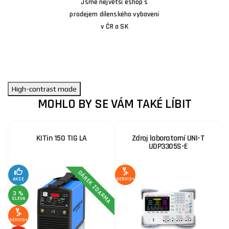
Jsme největší eshop s
prodejem dílenského vybavení
v ČR a SK
High-contrast mode
MOHLO BY SE VÁM TAKÉ LÍBIT
KITin 150 TIG LA
Zdroj laboratorní UNI-T
UDP3305S-E
DÁREK ZDARMA
AKCE
SERVIS+
SE
3 %
SLEVA
SERVIS+