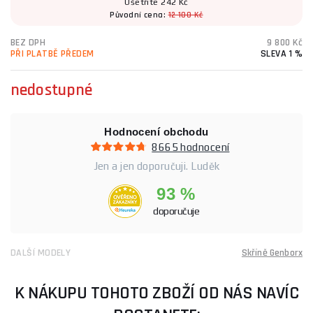
Ušetříte 242 Kč
Původní cena:
12 100 Kč
BEZ DPH
9 800 Kč
PŘI PLATBĚ PŘEDEM
SLEVA 1 %
nedostupné
Hodnocení obchodu
8665 hodnocení
Jen a jen doporučuji. Luděk
93 %
doporučuje
DALŠÍ MODELY
Skříně Genborx
K NÁKUPU TOHOTO ZBOŽÍ OD NÁS NAVÍC