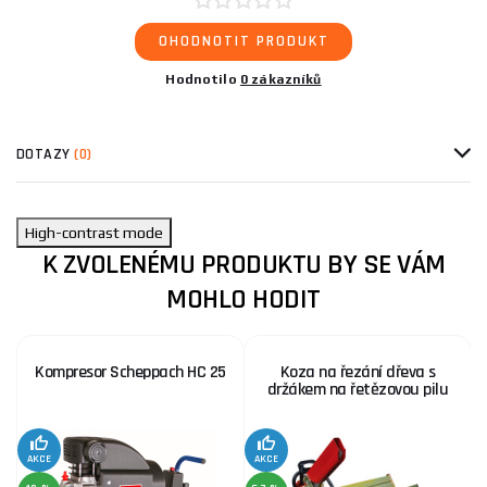
OHODNOTIT PRODUKT
Hodnotilo
0 zákazníků
DOTAZY
(0)
High-contrast mode
K ZVOLENÉMU PRODUKTU BY SE VÁM
MOHLO HODIT
Kompresor Scheppach HC 25
Koza na řezání dřeva s
držákem na řetězovou pilu
AKCE
AKCE
SE