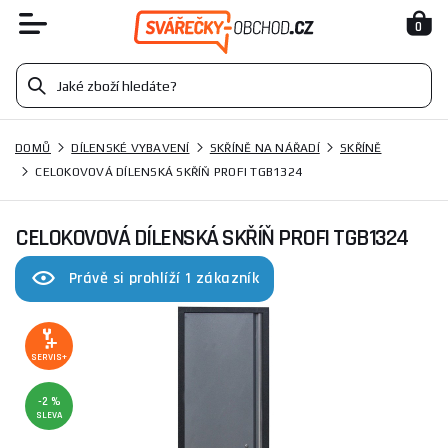
0
DOMŮ
DÍLENSKÉ VYBAVENÍ
SKŘÍNĚ NA NÁŘADÍ
SKŘÍNĚ
CELOKOVOVÁ DÍLENSKÁ SKŘÍŇ PROFI TGB1324
CELOKOVOVÁ DÍLENSKÁ SKŘÍŇ PROFI TGB1324
Právě si prohlíží 1 zákazník
SERVIS+
-2 %
SLEVA