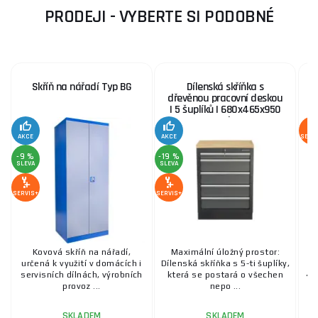
PRODEJI - VYBERTE SI PODOBNÉ
Skříň na nářadí Typ BG
Dílenská skříňka s
dřevěnou pracovní deskou
| 5 šuplíků | 680x465x950
mm Matabro SET-
CA01060
AKCE
AKCE
SERV
-9 %
-19 %
SLEVA
SLEVA
SERVIS+
SERVIS+
Kovová skříň na nářadí,
Maximální úložný prostor:
určená k využití v domácích i
Dílenská skříňka s 5-ti šuplíky,
p
servisních dílnách, výrobních
která se postará o všechen
4-
provoz ...
nepo ...
SKLADEM
SKLADEM