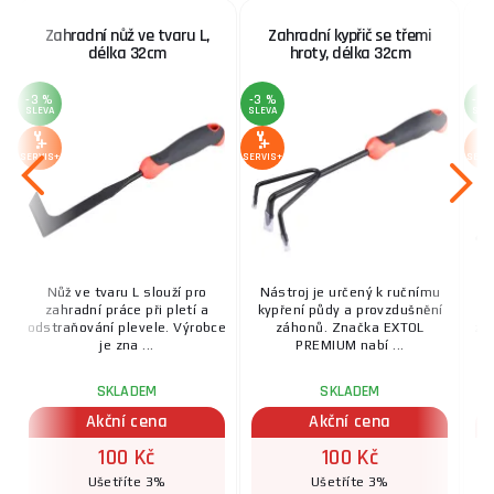
Zahradní nůž ve tvaru L,
Zahradní kypřič se třemi
délka 32cm
hroty, délka 32cm
-3 %
-3 %
-3 
SLEVA
SLEVA
SLE
SERVIS+
SERVIS+
SERV
Nůž ve tvaru L slouží pro
Nástroj je určený k ručnímu
zahradní práce při pletí a
kypření půdy a provzdušnění
u
odstraňování plevele. Výrobce
záhonů. Značka EXTOL
ze
je zna ...
PREMIUM nabí ...
SKLADEM
SKLADEM
Akční cena
Akční cena
100 Kč
100 Kč
Ušetříte 3%
Ušetříte 3%