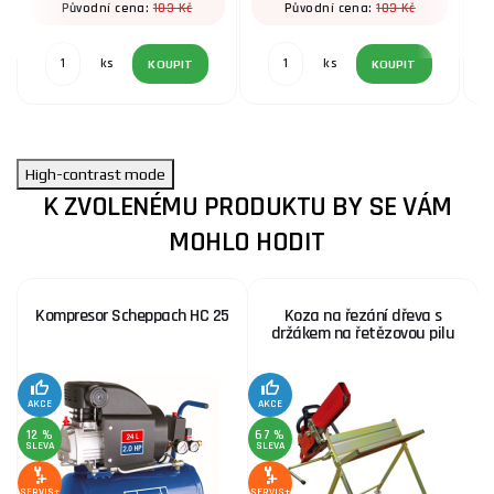
103 Kč
103 Kč
Původní cena:
Původní cena:
ks
ks
KOUPIT
KOUPIT
High-contrast mode
K ZVOLENÉMU PRODUKTU BY SE VÁM
MOHLO HODIT
Kompresor Scheppach HC 25
Koza na řezání dřeva s
držákem na řetězovou pilu
AKCE
AKCE
SE
12 %
67 %
SLEVA
SLEVA
SERVIS+
SERVIS+