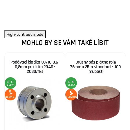
High-contrast mode
MOHLO BY SE VÁM TAKÉ LÍBIT
Podávací kladka 30/10 0,6-
Brusný pás plátno role
0,8mm pro kitin 2040-
76mm x 25m standard - 100
2080/1ks
hrubost
3 %
12 %
SLEVA
SLEVA
SE
SERVIS+
SERVIS+