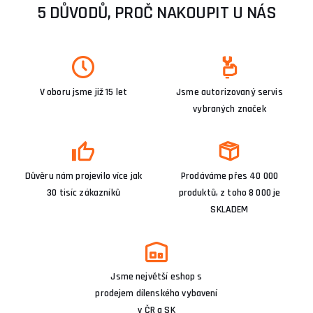
5 DŮVODŮ, PROČ NAKOUPIT U NÁS
V oboru jsme již 15 let
Jsme autorizovaný servis
vybraných značek
Důvěru nám projevilo více jak
Prodáváme přes 40 000
30 tisíc zákazníků
produktů, z toho 8 000 je
SKLADEM
Jsme největší eshop s
prodejem dílenského vybavení
v ČR a SK