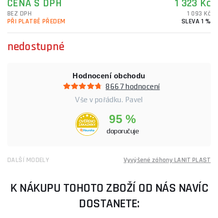
CENA S DPH
1 323 Kč
BEZ DPH
1 093 Kč
PŘI PLATBĚ PŘEDEM
SLEVA 1 %
nedostupné
Hodnocení obchodu
8667 hodnocení
Vše v pořádku. Pavel
95 %
doporučuje
DALŠÍ MODELY
Vyvýšené záhony LANIT PLAST
K NÁKUPU TOHOTO ZBOŽÍ OD NÁS NAVÍC
DOSTANETE: