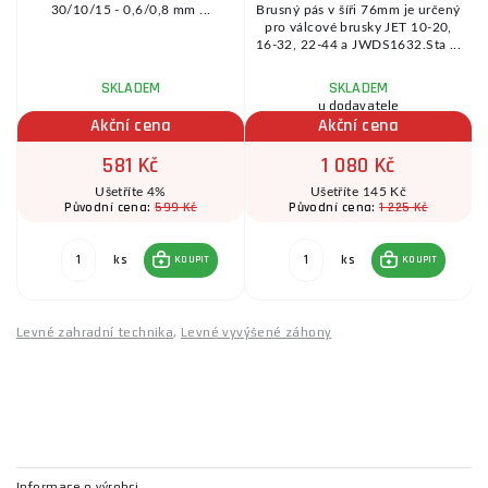
)
30/10/15 - 0,6/0,8 mm ...
Brusný pás v šíři 76mm je určený
pro válcové brusky JET 10-20,
.
16-32, 22-44 a JWDS1632.Sta ...
SKLADEM
SKLADEM
u dodavatele
Akční cena
Akční cena
581 Kč
1 080 Kč
Ušetříte 4%
Ušetříte 145 Kč
599 Kč
1 225 Kč
Původní cena:
Původní cena:
ks
ks
KOUPIT
KOUPIT
Levné zahradní technika
,
Levné vyvýšené záhony
Informace o výrobci