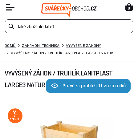
0
DOMŮ
ZAHRADNÍ TECHNIKA
VYVÝŠENÉ ZÁHONY
VYVÝŠENÝ ZÁHON / TRUHLÍK LANITPLAST LARGE3 NATUR
VYVÝŠENÝ ZÁHON / TRUHLÍK LANITPLAST
LARGE3 NATUR
Právě si prohlíží 11 zákazníků
SERVIS+