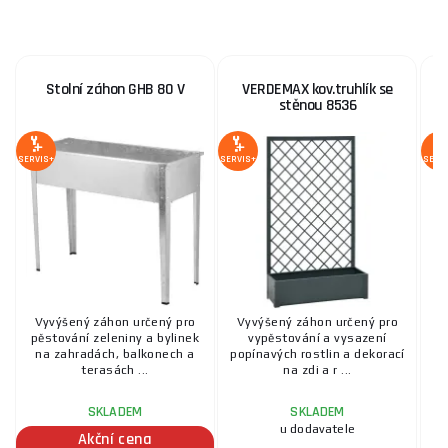
Stolní záhon GHB 80 V
VERDEMAX kov.truhlík se
V
stěnou 8536
SERVIS+
SERVIS+
SERV
Vyvýšený záhon určený pro
Vyvýšený záhon určený pro
D
pěstování zeleniny a bylinek
vypěstování a vysazení
na zahradách, balkonech a
popínavých rostlin a dekorací
terasách ...
na zdi a r ...
SKLADEM
SKLADEM
u dodavatele
Akční cena