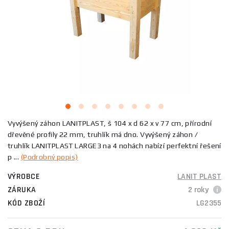
Vyvýšený záhon LANITPLAST, š 104 x d 62 x v 77 cm, přírodní
dřevěné profily 22 mm, truhlík má dno. Vyvýšený záhon /
truhlík LANITPLAST LARGE3 na 4 nohách nabízí perfektní řešení
p ...
(Podrobný popis)
VÝROBCE
LANIT PLAST
ZÁRUKA
2 roky
KÓD ZBOŽÍ
LG2355