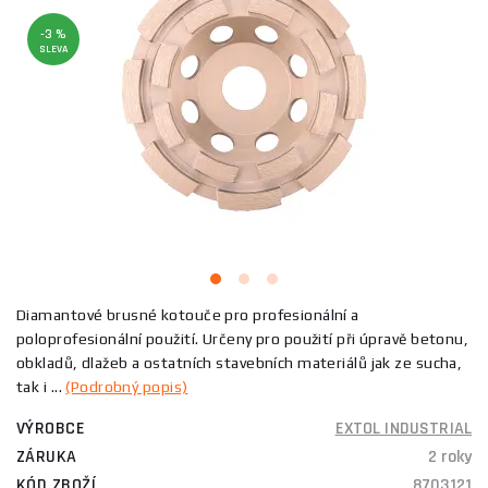
-3 %
SLEVA
Diamantové brusné kotouče pro profesionální a
poloprofesionální použití. Určeny pro použití při úpravě betonu,
obkladů, dlažeb a ostatních stavebních materiálů jak ze sucha,
tak i ...
(Podrobný popis)
VÝROBCE
EXTOL INDUSTRIAL
ZÁRUKA
2 roky
KÓD ZBOŽÍ
8703121