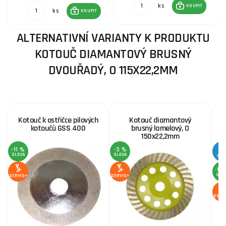
ks
KOUPIT
ks
KOUPIT
ALTERNATIVNÍ VARIANTY K PRODUKTU
KOTOUČ DIAMANTOVÝ BRUSNÝ
DVOUŘADÝ, O 115X22,2MM
Kotouč k ostřičce pilových
Kotouč diamantový
kotoučů GSS 400
brusný lamelový, O
t
150x22,2mm
-11 %
-3 %
SLEVA
SLEVA
AKC
-13
SLE
SERVIS+
SERVIS+
SERV