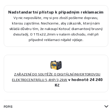
Nadstandartní přístup k případným reklamacím
Vy nic neposíláte, my si pro zboží pošleme dopravu,
kterou zajistíme. Nechceme, aby zákazník, který nám
vkládá důvěru tím, že nakoupí Kotouč diamantový brusný
dvouřadý, O 115x22,2mm v našem obchodu, měl při
případné reklamaci nějaké výdaje.
ZAŘAZENÍ DO SOUTĚŽE O DIGITÁLNÍ INVERTOROVOU
v hodnotě 24 240
ELEKTROCENTRÁLU 5,4HP/3,2kW
Kč
POPIS