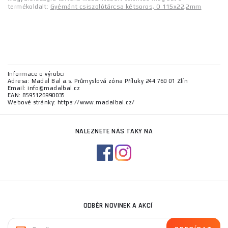
termékoldalt:
Gyémánt csiszolótárcsa kétsoros, O 115x22,2mm
Informace o výrobci
Adresa: Madal Bal a.s. Průmyslová zóna Příluky 244 760 01 Zlín
Email: info@madalbal.cz
EAN: 8595126990035
Webové stránky: https://www.madalbal.cz/
NALEZNETE NÁS TAKY NA
ODBĚR NOVINEK A AKCÍ