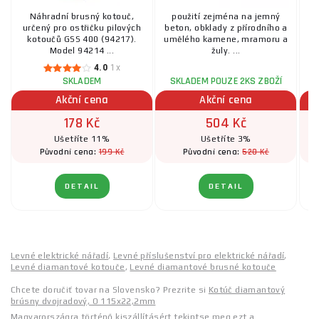
Náhradní brusný kotouč,
použití zejména na jemný
D
určený pro ostřičku pilových
beton, obklady z přírodního a
12
kotoučů GSS 400 (94217).
umělého kamene, mramoru a
Model 94214 ...
žuly. ...
4.0
1x
SKLADEM
SKLADEM POUZE 2KS ZBOŽÍ
Akční cena
Akční cena
178 Kč
504 Kč
Ušetříte 11%
Ušetříte 3%
199 Kč
520 Kč
Původní cena:
Původní cena:
DETAIL
DETAIL
Levné elektrické nářadí
,
Levné příslušenství pro elektrické nářadí
,
Levné diamantové kotouče
,
Levné diamantové brusné kotouče
Chcete doručiť tovar na Slovensko? Prezrite si
Kotúč diamantový
brúsny dvojradový, O 115x22,2mm
Magyarországra történő kiszállításért tekintse meg ezt a