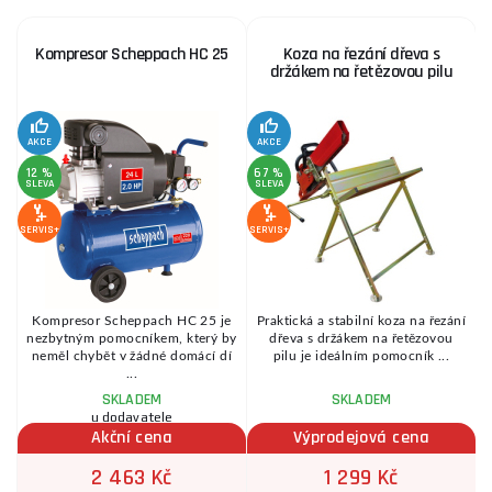
Kompresor Scheppach HC 25
Koza na řezání dřeva s
držákem na řetězovou pilu
AKCE
AKCE
SE
12 %
67 %
SLEVA
SLEVA
SERVIS+
SERVIS+
Kompresor Scheppach HC 25 je
Praktická a stabilní koza na řezání
é
nezbytným pomocníkem, který by
dřeva s držákem na řetězovou
.
neměl chybět v žádné domácí dí
pilu je ideálním pomocník ...
...
SKLADEM
SKLADEM
u dodavatele
Akční cena
Výprodejová cena
2 463 Kč
1 299 Kč