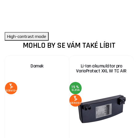
High-contrast mode
MOHLO BY SE VÁM TAKÉ LÍBIT
Domek
Li-Ion akumulátor pro
VarioProtect XXL W TC AIR
19 %
2
SLEVA
S
SERVIS+
SERVIS+
SE