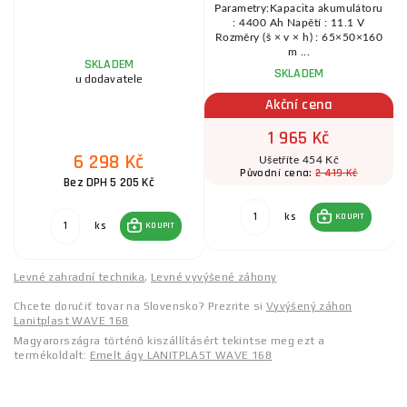
Parametry:Kapacita akumulátoru
: 4400 Ah Napětí : 11.1 V
..
Rozměry (š × v × h) : 65×50×160
m ...
SKLADEM
SKLADEM
u dodavatele
Akční cena
1 965 Kč
6 298 Kč
Ušetříte 454 Kč
2 419 Kč
Původní cena:
Bez DPH 5 205 Kč
ks
KOUPIT
ks
KOUPIT
Levné zahradní technika
,
Levné vyvýšené záhony
Chcete doručiť tovar na Slovensko? Prezrite si
Vyvýšený záhon
Lanitplast WAVE 168
Magyarországra történő kiszállításért tekintse meg ezt a
termékoldalt:
Emelt ágy LANITPLAST WAVE 168