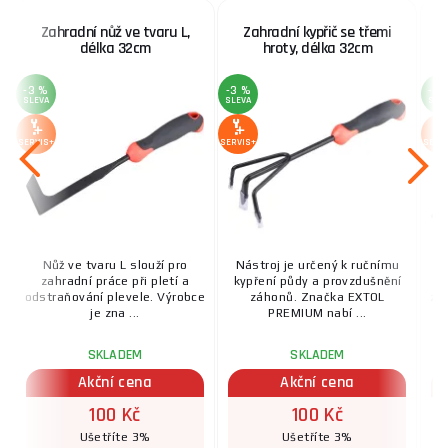
Zahradní nůž ve tvaru L,
Zahradní kypřič se třemi
délka 32cm
hroty, délka 32cm
-3 %
-3 %
-3 
SLEVA
SLEVA
SLE
SERVIS+
SERVIS+
SERV
Nůž ve tvaru L slouží pro
Nástroj je určený k ručnímu
zahradní práce při pletí a
kypření půdy a provzdušnění
u
odstraňování plevele. Výrobce
záhonů. Značka EXTOL
ze
je zna ...
PREMIUM nabí ...
SKLADEM
SKLADEM
Akční cena
Akční cena
100 Kč
100 Kč
Ušetříte 3%
Ušetříte 3%