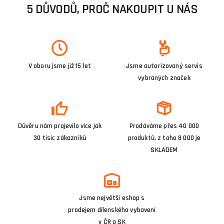
5 DŮVODŮ, PROČ NAKOUPIT U NÁS
V oboru jsme již 15 let
Jsme autorizovaný servis
vybraných značek
Důvěru nám projevilo více jak
Prodáváme přes 40 000
30 tisíc zákazníků
produktů, z toho 8 000 je
SKLADEM
Jsme největší eshop s
prodejem dílenského vybavení
v ČR a SK