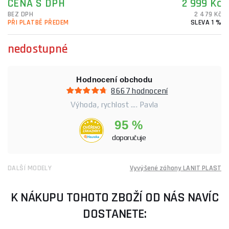
CENA S DPH
2 999 Kč
BEZ DPH
2 479 Kč
PŘI PLATBĚ PŘEDEM
SLEVA 1 %
nedostupné
Hodnocení obchodu
8667 hodnocení
Výhoda, rychlost .... Pavla
95 %
doporučuje
DALŠÍ MODELY
Vyvýšené záhony LANIT PLAST
K NÁKUPU TOHOTO ZBOŽÍ OD NÁS NAVÍC
DOSTANETE: