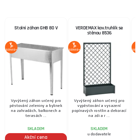
Stolní záhon GHB 80 V
VERDEMAX kov.truhlík se
V
stěnou 8536
SERVIS+
SERVIS+
SERV
Vyvýšený záhon určený pro
Vyvýšený záhon určený pro
D
pěstování zeleniny a bylinek
vypěstování a vysazení
na zahradách, balkonech a
popínavých rostlin a dekorací
terasách ...
na zdi a r ...
SKLADEM
SKLADEM
u dodavatele
Akční cena