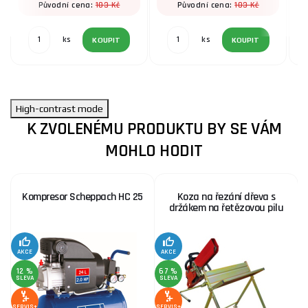
103 Kč
103 Kč
Původní cena:
Původní cena:
ks
ks
KOUPIT
KOUPIT
High-contrast mode
K ZVOLENÉMU PRODUKTU BY SE VÁM
MOHLO HODIT
Kompresor Scheppach HC 25
Koza na řezání dřeva s
držákem na řetězovou pilu
AKCE
AKCE
SE
12 %
67 %
SLEVA
SLEVA
SERVIS+
SERVIS+