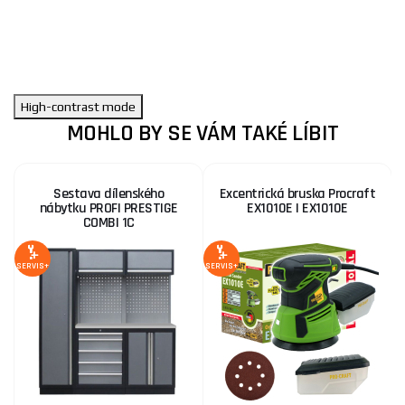
High-contrast mode
MOHLO BY SE VÁM TAKÉ LÍBIT
Sestava dílenského
Excentrická bruska Procraft
nábytku PROFI PRESTIGE
EX1010E | EX1010E
COMBI 1C
S
SERVIS+
SERVIS+
SE