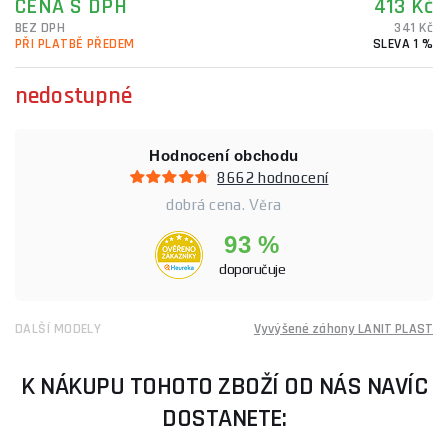
CENA S DPH
413 Kč
BEZ DPH
341 Kč
PŘI PLATBĚ PŘEDEM
SLEVA 1 %
nedostupné
Hodnocení obchodu
8662 hodnocení
dobrá cena. Věra
93 %
doporučuje
DALŠÍ MODELY
Vyvýšené záhony LANIT PLAST
K NÁKUPU TOHOTO ZBOŽÍ OD NÁS NAVÍC
DOSTANETE: