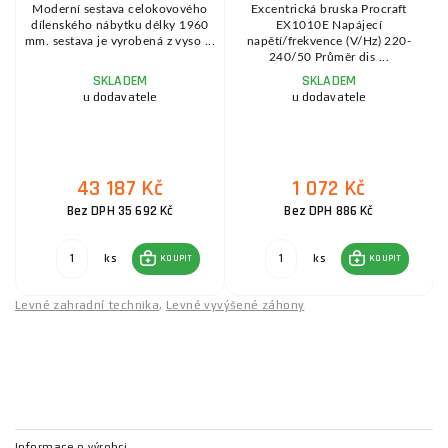
o
Moderní sestava celokovového
Excentrická bruska Procraft
dílenského nábytku délky 1960
EX1010E Napájecí
mm. sestava je vyrobená z vyso ...
napětí/frekvence (V/Hz) 220-
240/50 Průměr dis ...
SKLADEM
SKLADEM
u dodavatele
u dodavatele
43 187 Kč
1 072 Kč
Bez DPH 35 692 Kč
Bez DPH 886 Kč
ks
ks
KOUPIT
KOUPIT
Levné zahradní technika
,
Levné vyvýšené záhony
Informace o výrobci