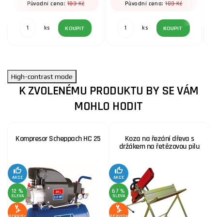
103 Kč
103 Kč
Původní cena:
Původní cena:
ks
ks
KOUPIT
KOUPIT
High-contrast mode
K ZVOLENÉMU PRODUKTU BY SE VÁM
MOHLO HODIT
Kompresor Scheppach HC 25
Koza na řezání dřeva s
držákem na řetězovou pilu
AKCE
AKCE
SE
12 %
67 %
SLEVA
SLEVA
SERVIS+
SERVIS+