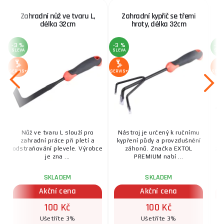
Zahradní nůž ve tvaru L,
Zahradní kypřič se třemi
délka 32cm
hroty, délka 32cm
-3 %
-3 %
-3 
SLEVA
SLEVA
SLE
SERVIS+
SERVIS+
SERV
Nůž ve tvaru L slouží pro
Nástroj je určený k ručnímu
zahradní práce při pletí a
kypření půdy a provzdušnění
u
odstraňování plevele. Výrobce
záhonů. Značka EXTOL
ze
je zna ...
PREMIUM nabí ...
SKLADEM
SKLADEM
Akční cena
Akční cena
100 Kč
100 Kč
Ušetříte 3%
Ušetříte 3%