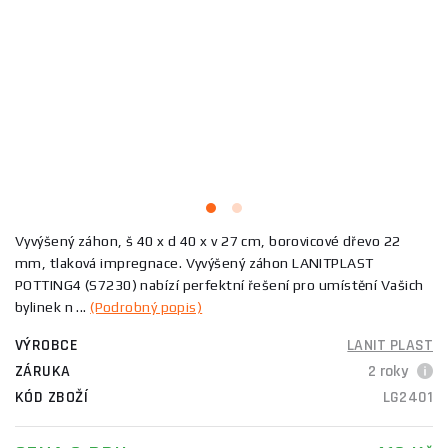
Vyvýšený záhon, š 40 x d 40 x v 27 cm, borovicové dřevo 22
mm, tlaková impregnace. Vyvýšený záhon LANITPLAST
POTTING4 (S7230) nabízí perfektní řešení pro umístění Vašich
bylinek n ...
(Podrobný popis)
VÝROBCE
LANIT PLAST
ZÁRUKA
2 roky
KÓD ZBOŽÍ
LG2401