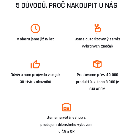
5 DŮVODŮ, PROČ NAKOUPIT U NÁS
V oboru jsme již 15 let
Jsme autorizovaný servis
vybraných značek
Důvěru nám projevilo více jak
Prodáváme přes 40 000
30 tisíc zákazníků
produktů, z toho 8 000 je
SKLADEM
Jsme největší eshop s
prodejem dílenského vybavení
v ČR a SK