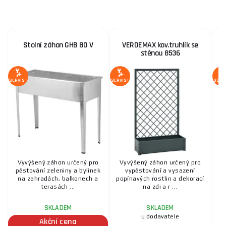
Stolní záhon GHB 80 V
VERDEMAX kov.truhlík se
V
stěnou 8536
SERVIS+
SERVIS+
SERV
Vyvýšený záhon určený pro
Vyvýšený záhon určený pro
D
pěstování zeleniny a bylinek
vypěstování a vysazení
na zahradách, balkonech a
popínavých rostlin a dekorací
terasách ...
na zdi a r ...
SKLADEM
SKLADEM
u dodavatele
Akční cena