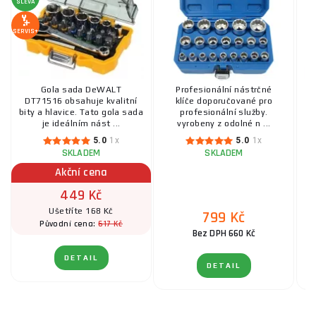
SLEVA
SERVIS+
Gola sada DeWALT
Profesionální nástrčné
DT71516 obsahuje kvalitní
klíče doporučované pro
š
bity a hlavice. Tato gola sada
profesionální služby.
T
je ideálním nást ...
vyrobeny z odolné n ...
5.0
1x
5.0
1x
SKLADEM
SKLADEM
Akční cena
449 Kč
Ušetříte 168 Kč
799 Kč
617 Kč
Původní cena:
Bez DPH 660 Kč
DETAIL
DETAIL