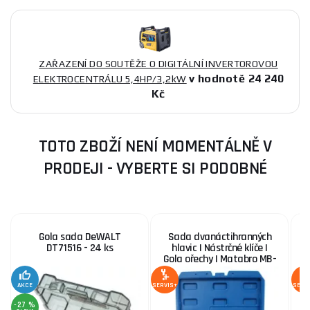
ZAŘAZENÍ DO SOUTĚŽE O DIGITÁLNÍ INVERTOROVOU
v hodnotě 24 240
ELEKTROCENTRÁLU 5,4HP/3,2kW
Kč
TOTO ZBOŽÍ NENÍ MOMENTÁLNĚ V
PRODEJI - VYBERTE SI PODOBNÉ
Gola sada DeWALT
Sada dvanáctihranných
G
DT71516 - 24 ks
hlavic | Nástrčné klíče |
m
Gola ořechy | Matabro MB-
p
SOC01, 8 - 36 mm 1/2
AKCE
SERVIS+
SERV
-27 %