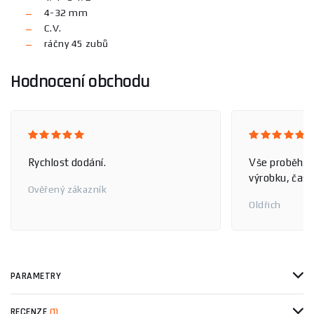
4-32 mm
C.V.
ráčny 45 zubů
Hodnocení obchodu
Rychlost dodání.
Vše proběhlo
výrobku, čas 
Ověřený zákazník
Oldřich
PARAMETRY
RECENZE
(1)