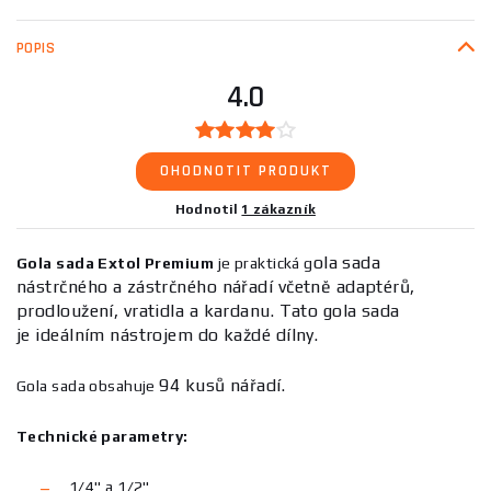
POPIS
4.0
OHODNOTIT PRODUKT
Hodnotil
1 zákazník
ola sada
Gola sada Extol Premium
je praktická g
nástrčného a zástrčného nářadí včetně adaptérů,
prodloužení, vratidla a kardanu. Tato gola sada
je ideálním nástrojem do každé dílny.
94 kusů nářadí.
Gola sada obsahuje
Technické parametry:
1/4" a 1/2"