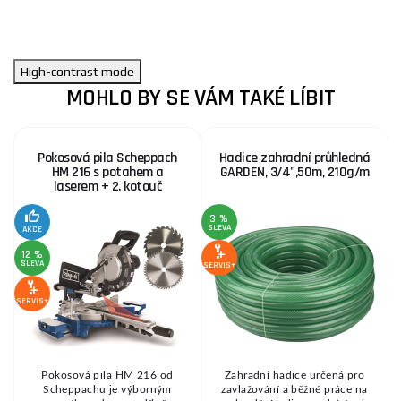
High-contrast mode
MOHLO BY SE VÁM TAKÉ LÍBIT
Pokosová pila Scheppach
Hadice zahradní průhledná
HM 216 s potahem a
GARDEN, 3/4",50m, 210g/m
laserem + 2. kotouč
3 %
SLEVA
S
AKCE
12 %
SLEVA
SERVIS+
SE
SERVIS+
Pokosová pila HM 216 od
Zahradní hadice určená pro
Scheppachu je výborným
zavlažování a běžné práce na