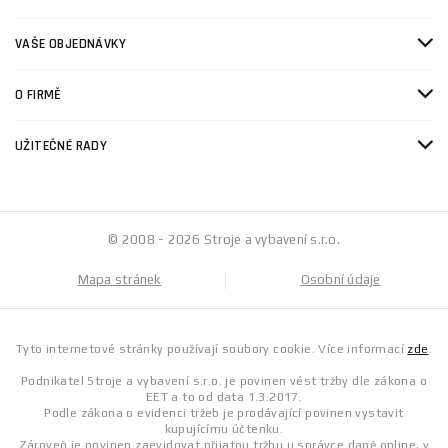
VAŠE OBJEDNÁVKY
O FIRMĚ
UŽITEČNÉ RADY
© 2008 - 2026 Stroje a vybavení s.r.o.
Mapa stránek
Osobní údaje
Tyto internetové stránky používají soubory cookie. Více informací
zde
.
Podnikatel Stroje a vybavení s.r.o. je povinen vést tržby dle zákona o
EET a to od data 1.3.2017.
Podle zákona o evidenci tržeb je prodávající povinen vystavit
kupujícímu účtenku.
Zároveň je povinen zaevidovat přijatou tržbu u správce daně online, v