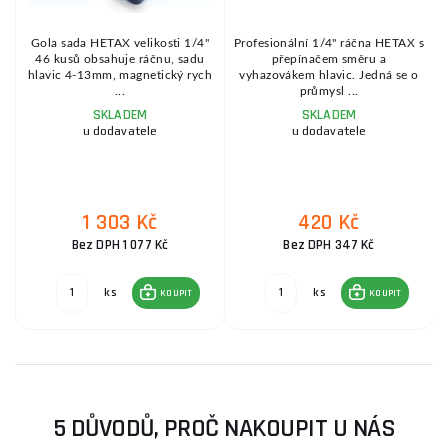
L
Gola sada HETAX velikosti 1/4"
Profesionální 1/4" ráčna HETAX s
46 kusů obsahuje ráčnu, sadu
přepínačem směru a
hlavic 4-13mm, magnetický rych
vyhazovákem hlavic. Jedná se o
...
průmysl ...
SKLADEM
SKLADEM
u dodavatele
u dodavatele
1 303 Kč
420 Kč
Bez DPH 1 077 Kč
Bez DPH 347 Kč
ks
ks
KOUPIT
KOUPIT
5 DŮVODŮ, PROČ NAKOUPIT U NÁS