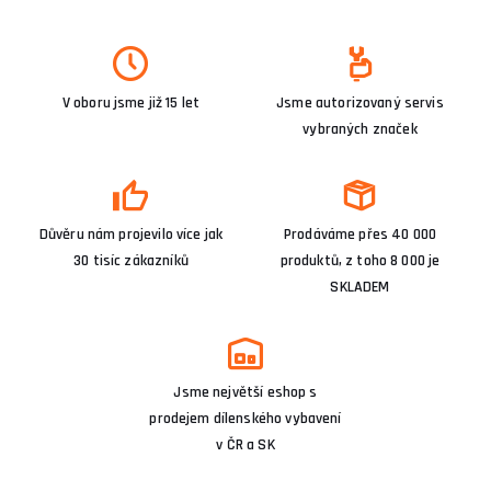
V oboru jsme již 15 let
Jsme autorizovaný servis
vybraných značek
Důvěru nám projevilo více jak
Prodáváme přes 40 000
30 tisíc zákazníků
produktů, z toho 8 000 je
SKLADEM
Jsme největší eshop s
prodejem dílenského vybavení
v ČR a SK