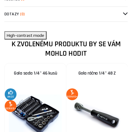
DOTAZY
(0)
High-contrast mode
K ZVOLENÉMU PRODUKTU BY SE VÁM
MOHLO HODIT
Gola sada 1/4" 46 kusů
Gola ráčna 1/4" 48 Z
S
AKCE
SERVIS+
SERVIS+
SE