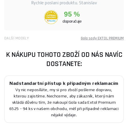
Rychle poslani produktu. Stanislav
95 %
doporučuje
DALŠÍ MODELY
Gola sady EXTOL PREMIUM
K NÁKUPU TOHOTO ZBOŽÍ OD NÁS NAVÍC
DOSTANETE:
Nadstandartní přístup k případným reklamacím
Vy nic neposíláte, my si pro zboží pošleme dopravu,
kterou zajistíme. Nechceme, aby zákazník, který nám
vkládá důvěru tím, že nakoupí Gola sada Extol Premium
6525 - 94 ks v našem obchodu, měl při případné reklamaci
nějaké výdaje.