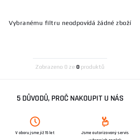
Vybranému filtru neodpovídá žádné zboží
Zobrazeno
0 ze
0
produktů
5 DŮVODŮ, PROČ NAKOUPIT U NÁS
V oboru jsme již 15 let
Jsme autorizovaný servis