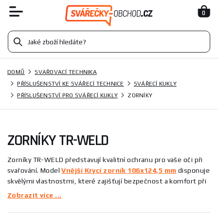
0
DOMŮ
SVAŘOVACÍ TECHNIKA
PŘÍSLUŠENSTVÍ KE SVÁŘECÍ TECHNICE
SVÁŘECÍ KUKLY
PŘÍSLUŠENSTVÍ PRO SVÁŘECÍ KUKLY
ZORNÍKY
ZORNÍKY TR-WELD
Zorníky TR-WELD představují kvalitní ochranu pro vaše oči při
svařování. Model
Vnější Krycí zorník 106x124,5 mm
disponuje
skvělými vlastnostmi, které zajišťují bezpečnost a komfort při
práci. Zorníky TR-WELD vyznávají prvotřídní materiály a
Zobrazit více ...
ergonomický design, což je činí ideálními pro profesionální
použití. Kromě toho v naší nabídce najdete i další kvalitní