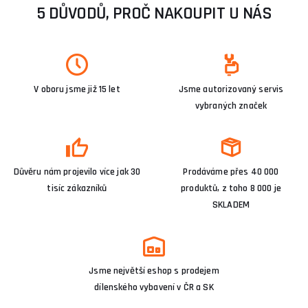
5 DŮVODŮ, PROČ NAKOUPIT U NÁS
V oboru jsme již 15 let
Jsme autorizovaný servis
vybraných značek
Důvěru nám projevilo více jak 30
Prodáváme přes 40 000
tisíc zákazníků
produktů, z toho 8 000 je
SKLADEM
Jsme největší eshop s prodejem
dílenského vybavení v ČR a SK