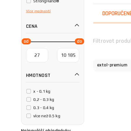
StrongHand®
pravé pro vás.
TECWELD
Více
možností
DOPORUČEN
Společnost EXTOL
VECTOR WELDING
oblastech. Specia
CENA
spolehlivosti a v
Filtrovat produ
Pokud máte otázk
pomůžeme.
extol-premium
HMOTNOST
x - 0.1 kg
0.2 - 0.3 kg
0.3 - 0.4 kg
více než 0.5 kg
Nejnovější objednávky