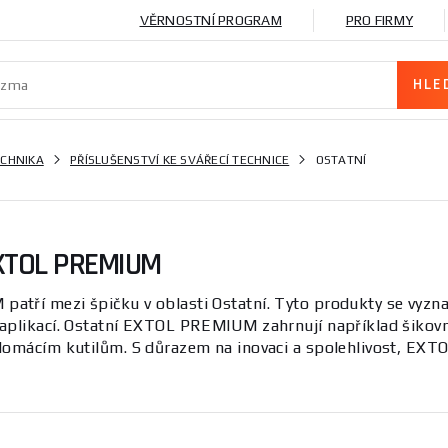
VĚRNOSTNÍ PROGRAM
PRO FIRMY
ECHNIKA
PŘÍSLUŠENSTVÍ KE SVÁŘECÍ TECHNICE
OSTATNÍ
XTOL PREMIUM
tří mezi špičku v oblasti Ostatní. Tyto produkty se vyznaču
aplikací. Ostatní EXTOL PREMIUM zahrnují například šikovné 
domácím kutilům. S důrazem na inovaci a spolehlivost, EXTO
rii Ostatní jsou navrženy tak, aby splnily různé technické p
omickým designem a snadnou manipulací. Ať už hledáte přísl
í produkty vám poskytnou potřebnou podporu. Prozkoumejt