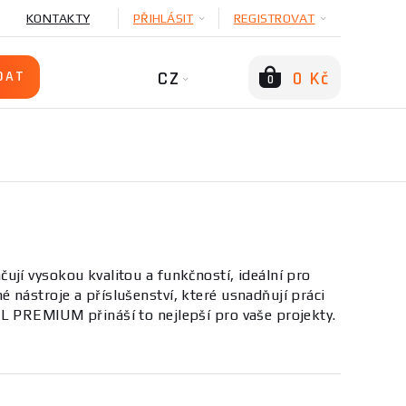
KONTAKTY
PŘIHLÁSIT
REGISTROVAT
CZ
0 Kč
0
jí vysokou kvalitou a funkčností, ideální pro
nástroje a příslušenství, které usnadňují práci
L PREMIUM přináší to nejlepší pro vaše projekty.
ožadavky a potřeby uživatelů. Vyznačují se vysokou
ušenství pro údržbu nebo doplňky pro specifické
e naši širokou nabídku
Ostatní
a vyberte si to