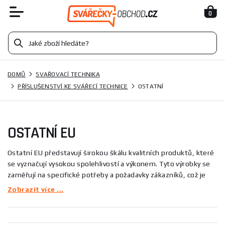
0
DOMŮ
SVAŘOVACÍ TECHNIKA
PŘÍSLUŠENSTVÍ KE SVÁŘECÍ TECHNICE
OSTATNÍ
OSTATNÍ EU
Ostatní EU představují širokou škálu kvalitních produktů, které
se vyznačují vysokou spolehlivostí a výkonem. Tyto výrobky se
zaměřují na specifické potřeby a požadavky zákazníků, což je
činí ideálními pro různé aplikace. Ostatní EU zahrnují například
Zobrazit více ...
inovativní řešení v oblasti technologie a průmyslu. Vynikají
nejen svým designem, ale také funkcionalitou, která usnadňuje
každodenní používání.