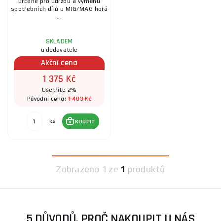
určené pro údržbu a výměnu
spotřebních dílů u MIG/MAG hořá
...
SKLADEM
u dodavatele
Akční cena
1 375 Kč
Ušetříte 2%
1 403 Kč
Původní cena:
ks
KOUPIT
Zobrazeno
1 ze
1
produktů
5 DŮVODŮ, PROČ NAKOUPIT U NÁS