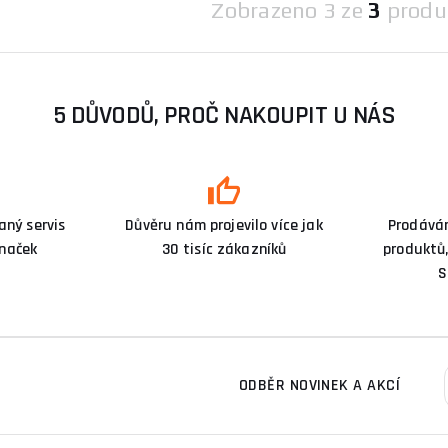
Zobrazeno
3 ze
3
produ
5 DŮVODŮ, PROČ NAKOUPIT U NÁS
ný servis
Důvěru nám projevilo více jak
Prodává
značek
30 tisíc zákazníků
produktů,
S
ODBĚR NOVINEK A AKCÍ