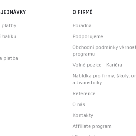
BJEDNÁVKY
O FIRMĚ
 platby
Poradna
í balíku
Podporujeme
Obchodní podmínky věrnos
programu
a platba
Volné pozice - Kariéra
Nabídka pro firmy, školy, o
a živnostníky
Reference
O nás
Kontakty
Affiliate program