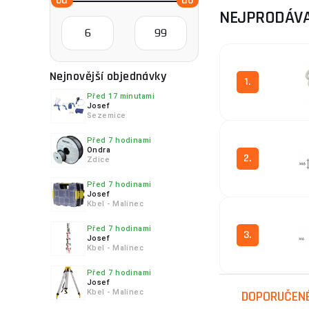
konkrétními mode
NEJPRODÁVA
Mezi významné evr
sortiment svařova
praktické využití
Nejnovější objednávky
1.
Před 17 minutami
Pokud potřebujet
Josef
Sezemice
Před 7 hodinami
Ondra
2.
Zdice
Před 7 hodinami
Josef
Kbel - Malinec
Před 7 hodinami
3.
Josef
Kbel - Malinec
Před 7 hodinami
Josef
Kbel - Malinec
DOPORUČEN