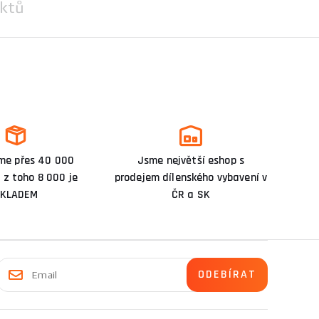
ktů
me přes 40 000
Jsme největší eshop s
 z toho 8 000 je
prodejem dílenského vybavení v
KLADEM
ČR a SK