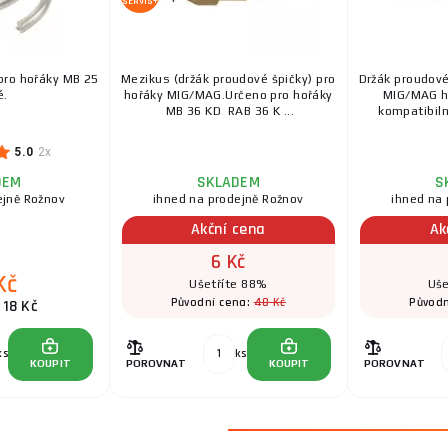
SERVIS+
ro hořáky MB 25
Mezikus (držák proudové špičky) pro
Držák proudové
é.
hořáky MIG/MAG.Určeno pro hořáky
MIG/MAG h
MB 36 KD RAB 36 K ...
kompatibiln
5.0
2x
DEM
SKLADEM
S
ejně Rožnov
ihned na prodejně Rožnov
ihned na 
Akční cena
Ak
6 Kč
Kč
Ušetříte 88%
Uše
48 Kč
Původní cena:
Původn
 18 Kč
ks
ks
KOUPIT
POROVNAT
KOUPIT
POROVNAT