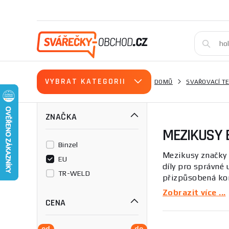
VYBRAT KATEGORII
DOMŮ
SVAŘOVACÍ T
ZNAČKA
MEZIKUSY 
Binzel
Mezikusy značky 
EU
díly pro správné 
TR-WELD
přizpůsobená kon
hořáku pro profes
Zobrazit více ...
CENA
Tato kategorie se
Mezikusy slouží j