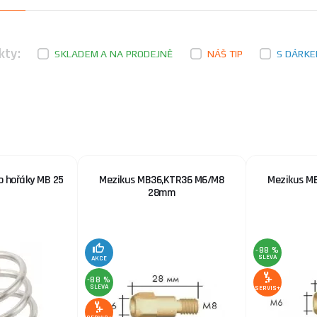
kty:
SKLADEM A NA PRODEJNĚ
NÁŠ TIP
S DÁRK
ro hořáky MB 25
Mezikus MB36,KTR36 M6/M8
Mezikus M
28mm
-88 %
SLEVA
AKCE
-88 %
SLEVA
SERVIS+