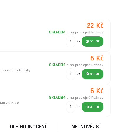
í podobné zaměření, patří firmy nabízející široký
chranných prostředků. Důraz je kladen na kvalitu,
22 Kč
ky a ručního nářadí.
SKLADEM
a na prodejně Rožnov
ks
KOUPIT
it naši
poradnu
.
6 Kč
SKLADEM
a na prodejně Rožnov
Určeno pro hořáky
ks
KOUPIT
6 Kč
SKLADEM
a na prodejně Rožnov
 MB 26 KD a
ks
KOUPIT
DLE HODNOCENÍ
NEJNOVĚJŠÍ