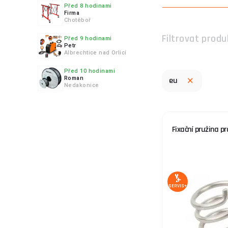
Před 8 hodinami
Firma
Chotěboř
Filtrovat produ
Před 9 hodinami
Petr
Albrechtice nad Orlicí
Před 10 hodinami
Roman
eu
Nedakonice
Fixační pružina p
SERVIS+