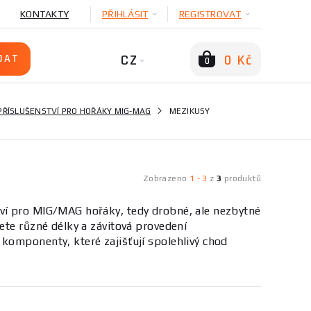
KONTAKTY
PŘIHLÁSIT
REGISTROVAT
CZ
0 Kč
0
PŘÍSLUŠENSTVÍ PRO HOŘÁKY MIG-MAG
MEZIKUSY
Zobrazeno
1
-
3
z
3
produktů
tví pro MIG/MAG hořáky, tedy drobné, ale nezbytné
ete různé délky a závitová provedení
komponenty, které zajišťují spolehlivý chod
eriály odolnými proti žáru a opotřebení.
o oblouku, tepelnou odolnost a kompatibilitu s