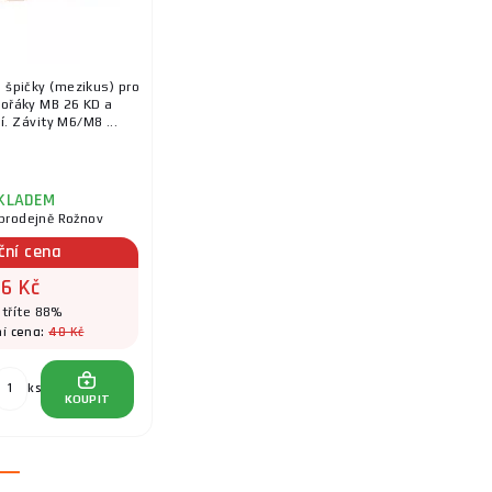
 špičky (mezikus) pro
ořáky MB 26 KD a
í. Závity M6/M8 ...
KLADEM
prodejně Rožnov
ční cena
6 Kč
tříte 88%
48 Kč
í cena:
ks
KOUPIT