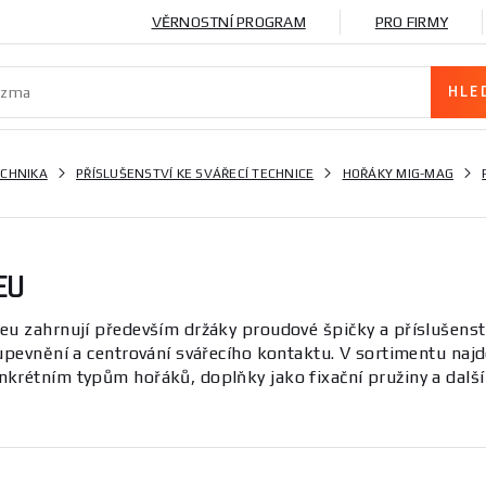
VĚRNOSTNÍ PROGRAM
PRO FIRMY
ECHNIKA
PŘÍSLUŠENSTVÍ KE SVÁŘECÍ TECHNICE
HOŘÁKY MIG-MAG
EU
eu zahrnují především držáky proudové špičky a příslušens
upevnění a centrování svářecího kontaktu. V sortimentu najd
krétním typům hořáků, doplňky jako fixační pružiny a další 
ionální i hobby použití.
 vyznačuje různými délkami, průměry a závity (M6, M8) a mat
ako držáky proudových špiček a ovlivňují kvalitu svařovacíh