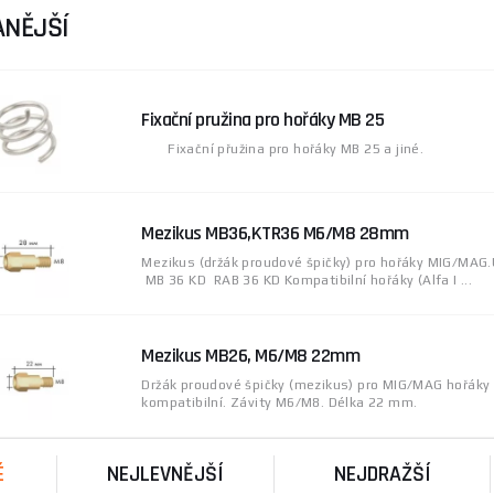
ly hořáků. Kompletní sortiment v kategorii
Mezikusy
.
NĚJŠÍ
opské výrobce svařovací techniky, se kterými značka eu sdíl
cích zdrojů, hořáků, příslušenství, přídavných materiálů a o
 a spolupráci s ověřenými partnery v oblasti svařovací techni
Fixační pružina pro hořáky MB 25
Fixační přužina pro hořáky MB 25 a jiné.
e poradit s výběrem nebo kompatibilitou, neváhejte navštív
Mezikus MB36,KTR36 M6/M8 28mm
Mezikus (držák proudové špičky) pro hořáky MIG/MAG.
MB 36 KD RAB 36 KD Kompatibilní hořáky (Alfa I ...
Mezikus MB26, M6/M8 22mm
Držák proudové špičky (mezikus) pro MIG/MAG hořáky
kompatibilní. Závity M6/M8. Délka 22 mm.
É
NEJLEVNĚJŠÍ
NEJDRAŽŠÍ