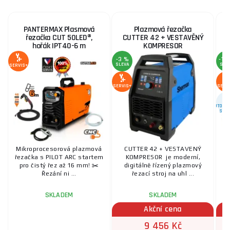
PANTERMAX Plasmová
Plazmová řezačka
řezačka CUT 50LED®,
CUTTER 42 + VESTAVĚNÝ
hořák IPT40-6 m
KOMPRESOR
-3 %
-12
SLEVA
SLE
SERVIS+
SERVIS+
SERV
AUTORIZ
SERV
Mikroprocesorová plazmová
CUTTER 42 + VESTAVENÝ
P
řezačka s PILOT ARC startem
KOMPRESOR je moderní,
Sc
pro čistý řez až 16 mm! ✂️
digitálně řízený plazmový
Řezání ni ...
řezací stroj na uhl ...
SKLADEM
SKLADEM
Akční cena
9 456 Kč