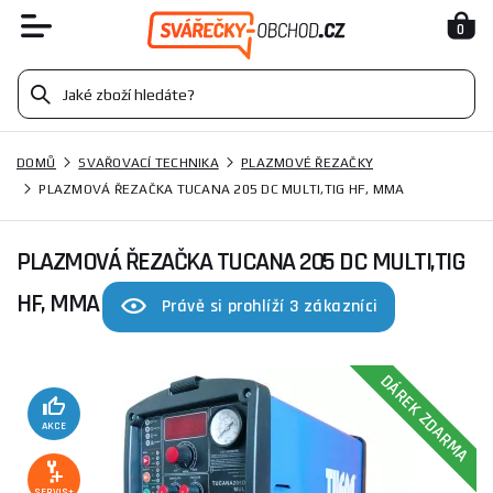
0
DOMŮ
SVAŘOVACÍ TECHNIKA
PLAZMOVÉ ŘEZAČKY
PLAZMOVÁ ŘEZAČKA TUCANA 205 DC MULTI,TIG HF, MMA
PLAZMOVÁ ŘEZAČKA TUCANA 205 DC MULTI,TIG
HF, MMA
Právě si prohlíží 3 zákazníci
DÁREK ZDARMA
AKCE
SERVIS+