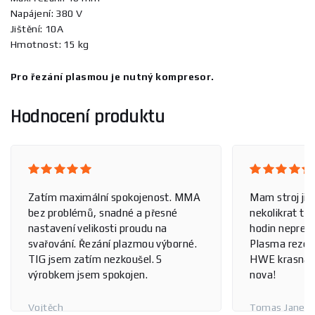
Napájení: 380 V
Jištění: 10A
Hmotnost: 15 kg
Pro řezání plasmou je nutný kompresor.
Hodnocení produktu
Zatím maximální spokojenost. MMA
Mam stroj jiz
bez problémů, snadné a přesné
nekolikrat tyd
nastavení velikosti proudu na
hodin nepretr
svařování. Řezání plazmou výborné.
Plasma reze c
TIG jsem zatím nezkoušel. S
HWE krasna p
výrobkem jsem spokojen.
nova!
Vojtěch
Tomas Janec