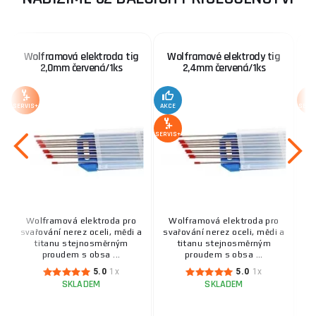
Wolframová elektroda tig
Wolframové elektrody tig
W
2,0mm červená/1ks
2,4mm červená/1ks
SERVIS+
AKCE
SERV
SERVIS+
Wolframová elektroda pro
Wolframová elektroda pro
svařování nerez oceli, mědi a
svařování nerez oceli, mědi a
sv
titanu stejnosměrným
titanu stejnosměrným
proudem s obsa ...
proudem s obsa ...
5.0
1x
5.0
1x
SKLADEM
SKLADEM