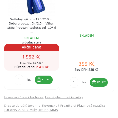
o
Světelný výkon - 125/250 lm
Doba provozu: 5h/2.5h Váha:
180g Provozní teplota: od -10° d
...
SKLADEM
SKLADEM
u dodavatele
Akční cena
1 992 Kč
399 Kč
Ušetříte 426 Kč
2 418 Kč
Původní cena:
Bez DPH 330 Kč
ks
KOUPIT
ks
KOUPIT
Levna svařovací technika
,
Levné plazmové řezačky
Chcete doručiť tovar na Slovensko? Prezrite si
Plazmová rezačka
TUCANA 205 DC Multi,TIG HF, MMA