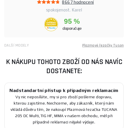
8667 hodnocení
spokojenost. Karel
95 %
doporučuje
DALŠÍ MODELY
Plazmové řezačky Tuson
K NÁKUPU TOHOTO ZBOŽÍ OD NÁS NAVÍC
DOSTANETE:
Nadstandartní přístup k případným reklamacím
Vy nic neposíláte, my si pro zboží pošleme dopravu,
kterou zajistíme. Nechceme, aby zákazník, který nám
vkládá důvěru tím, že nakoupí Plazmová řezačka TUCANA
205 DC Multi,TIG HF, MMA v našem obchodu, měl při
případné reklamaci nějaké výdaje.