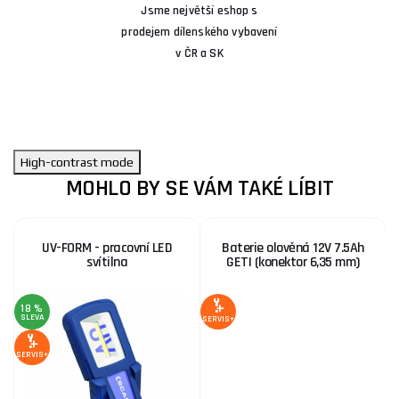
Jsme největší eshop s
prodejem dílenského vybavení
v ČR a SK
High-contrast mode
MOHLO BY SE VÁM TAKÉ LÍBIT
UV-FORM - pracovní LED
Baterie olověná 12V 7.5Ah
svítilna
GETI (konektor 6,35 mm)
18 %
SLEVA
SERVIS+
SE
SERVIS+