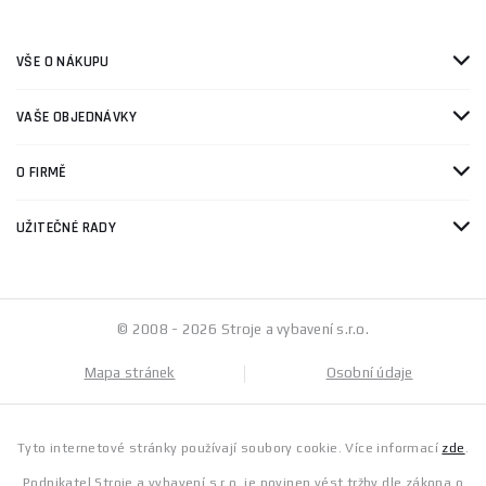
VŠE O NÁKUPU
VAŠE OBJEDNÁVKY
O FIRMĚ
UŽITEČNÉ RADY
© 2008 - 2026 Stroje a vybavení s.r.o.
Mapa stránek
Osobní údaje
Tyto internetové stránky používají soubory cookie. Více informací
zde
.
Podnikatel Stroje a vybavení s.r.o. je povinen vést tržby dle zákona o