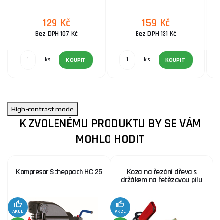
129 Kč
159 Kč
Bez DPH 107 Kč
Bez DPH 131 Kč
ks
ks
KOUPIT
KOUPIT
High-contrast mode
K ZVOLENÉMU PRODUKTU BY SE VÁM
MOHLO HODIT
Kompresor Scheppach HC 25
Koza na řezání dřeva s
držákem na řetězovou pilu
AKCE
AKCE
SE