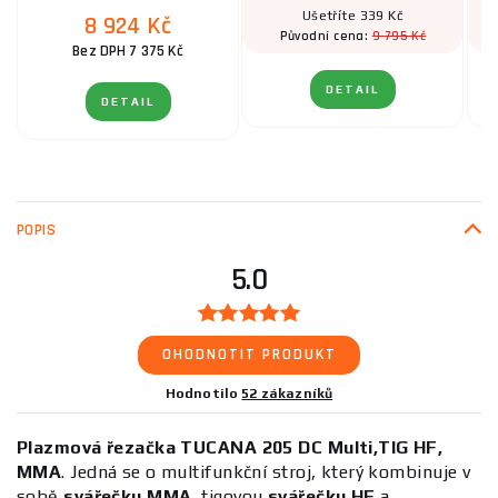
Ušetříte 339 Kč
8 924 Kč
9 795 Kč
Původní cena:
Bez DPH 7 375 Kč
DETAIL
DETAIL
POPIS
5.0
OHODNOTIT PRODUKT
Hodnotilo
52 zákazníků
Plazmová řezačka TUCANA 205 DC Multi,TIG HF,
MMA
. Jedná se o multifunkční stroj, který kombinuje v
sobě
svářečku MMA
, tigovou
svářečku HF
a