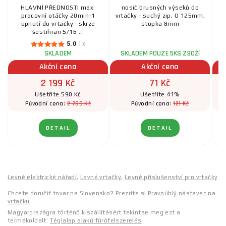
HLAVNÍ PŘEDNOSTI max.
nosič brusných výseků do
pracovní otáčky 20min-1
vrtačky - suchý zip, O 125mm,
ná
upnutí do vrtačky - skrze
stopka 8mm
šestihran 5/16 ...
5.0
1x
SKLADEM
SKLADEM POUZE 5KS ZBOŽÍ
S
Akční cena
Akční cena
2 199 Kč
71 Kč
Ušetříte 590 Kč
Ušetříte 41%
2 789 Kč
121 Kč
Původní cena:
Původní cena:
DETAIL
DETAIL
Levné elektrické nářadí
,
Levné vrtačky
,
Levné příslušenství pro vrtačky
Chcete doručiť tovar na Slovensko? Prezrite si
Pravoúhlý nástavec na
vrtačku
Magyarországra történő kiszállításért tekintse meg ezt a
termékoldalt:
Téglalap alakú fúrófelszerelés