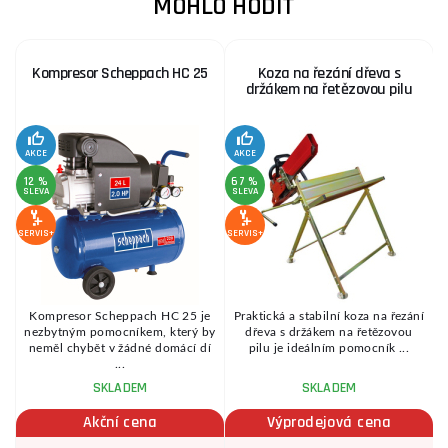
MOHLO HODIT
Kompresor Scheppach HC 25
Koza na řezání dřeva s
držákem na řetězovou pilu
AKCE
AKCE
SE
12 %
67 %
SLEVA
SLEVA
SERVIS+
SERVIS+
Kompresor Scheppach HC 25 je
Praktická a stabilní koza na řezání
é
nezbytným pomocníkem, který by
dřeva s držákem na řetězovou
.
neměl chybět v žádné domácí dí
pilu je ideálním pomocník ...
...
SKLADEM
SKLADEM
Akční cena
Výprodejová cena