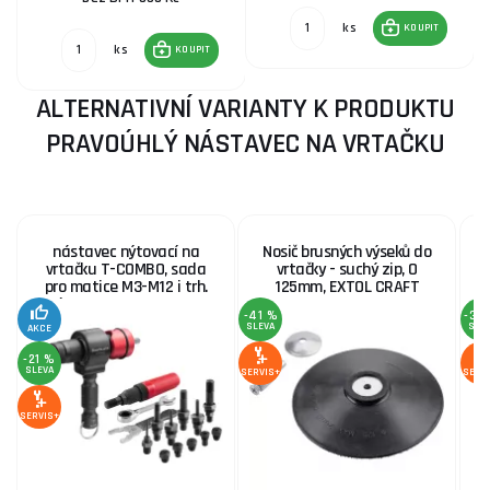
ks
KOUPIT
ks
KOUPIT
ALTERNATIVNÍ VARIANTY K PRODUKTU
PRAVOÚHLÝ NÁSTAVEC NA VRTAČKU
nástavec nýtovací na
Nosič brusných výseků do
G
vrtačku T-COMBO, sada
vrtačky - suchý zip, O
pro matice M3-M12 i trh.
125mm, EXTOL CRAFT
nýty 2,4-6,4mm, CrMoV
-41 %
-33
SLEVA
SLE
AKCE
-21 %
SLEVA
SERVIS+
SERV
SERVIS+