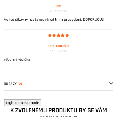
Pavel
20.11.2017
Velice šikovný nástavec v kvalitním provedení. DOPORUČUJI
Karel Matuška
11.09.2015
výborná věcička
DOTAZY
(2)
High-contrast mode
K ZVOLENÉMU PRODUKTU BY SE VÁM