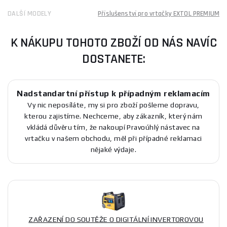
DALŠÍ MODELY
Příslušenství pro vrtačky EXTOL PREMIUM
K NÁKUPU TOHOTO ZBOŽÍ OD NÁS NAVÍC
DOSTANETE:
Nadstandartní přístup k případným reklamacím
Vy nic neposíláte, my si pro zboží pošleme dopravu,
kterou zajistíme. Nechceme, aby zákazník, který nám
vkládá důvěru tím, že nakoupí Pravoúhlý nástavec na
vrtačku v našem obchodu, měl při případné reklamaci
nějaké výdaje.
ZAŘAZENÍ DO SOUTĚŽE O DIGITÁLNÍ INVERTOROVOU