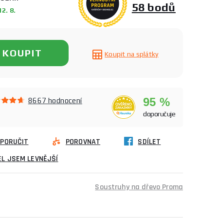
58 bodů
2. 8.
KOUPIT
Koupit na splátky
95 %
8667 hodnocení
doporučuje
PORUČIT
POROVNAT
SDÍLET
L JSEM LEVNĚJŠÍ
Soustruhy na dřevo Proma