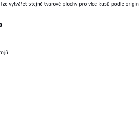
 lze vytvářet stejné tvarové plochy pro více kusů podle origi
0
rojů