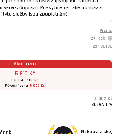
ým produktům PROMA zajišťujeme záruční a
í servis, dopravu. Poskytujeme také montáž a
í tyto služby jsou zpoplatněné.
Proma
2+1 rok
25406130
Akční cena
5 810 Kč
Ušetříte 180 Kč
Původní cena:
5 990 Kč
4 802 Kč
SLEVA 1 %
čení:
Nakup a získej