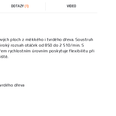
DOTAZY
(1)
VIDEO
rových ploch z měkkého i tvrdého dřeva. Soustruh
roký rozsah otáček od 850 do 2 510/min. S
m rychlostním úrovním poskytuje flexibilitu při
iště.
tvrdého dřeva