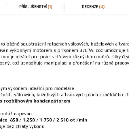
PŘÍSLUŠENSTVÍ
(1)
RECENZE
(4)
pro běžné soustružení rotačních válcových, kuželových a tva
ybaven výkonným motorem s příkonem 370 W, což umožňuje ši
je ideální pro práci s dřevem různých rozměrů. Díky čtyře
nosný, což usnadňuje manipulaci a přenášení na různá pracov
ým výkonem, ideální pro modeláře
ních, válcových, kuželových a tvarových ploch z měkkého i 
s rozběhovým kondenzátorem
montáž napevno
ce 850 / 1.250 / 1.750 / 2.510 ot./min
oje bez ztráty výkonu