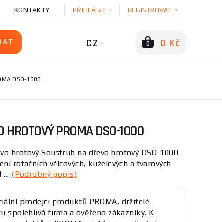
KONTAKTY
PŘIHLÁSIT
REGISTROVAT
CZ
0 Kč
0
OMA DSO-1000
O HROTOVÝ PROMA DSO-1000
vo hrotový Soustruh na dřevo hrotový DSO-1000
ení rotačních válcových, kuželových a tvarových
 ...
(Podrobný popis)
ciální prodejci produktů PROMA, držitelé
átu spolehlivá firma a ověřeno zákazníky. K