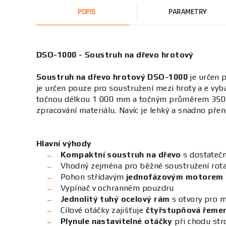
POPIS
PARAMETRY
DSO-1000 - Soustruh na dřevo hrotový
Soustruh na dřevo hrotový DSO-1000
je určen 
je určen pouze pro soustružení mezi hroty a e v
točnou délkou 1 000 mm a točným průměrem 350 mm 
zpracování materiálu. Navíc je lehký a snadno pře
Hlavní výhody
Kompaktní soustruh na dřevo
s dostatečn
Vhodný zejména pro běžné soustružení rotač
Pohon střídavým
jednofázovým motorem 
Vypínač v ochranném pouzdru
Jednolitý tuhý ocelový rám
s otvory pro 
Cílové otáčky zajišťuje
čtyřstupňová řemeni
Plynule nastavitelné otáčky
při chodu str