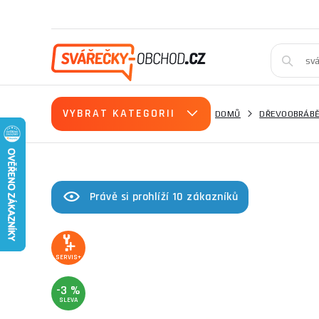
VYBRAT KATEGORII
DOMŮ
DŘEVOOBRÁBĚ
Právě si prohlíží 10 zákazníků
SERVIS+
-3 %
SLEVA