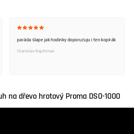
paráda šlape jak hodinky doporučuju i ten kopírák
Stanislav Rajchman
uh na dřevo hrotový Proma DSO-1000