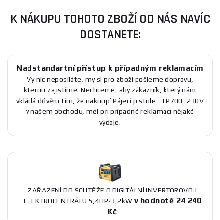
K NÁKUPU TOHOTO ZBOŽÍ OD NÁS NAVÍC
DOSTANETE:
Nadstandartní přístup k případným reklamacím
Vy nic neposíláte, my si pro zboží pošleme dopravu,
kterou zajistíme. Nechceme, aby zákazník, který nám
vkládá důvěru tím, že nakoupí Pájecí pistole - LP700_230V
v našem obchodu, měl při případné reklamaci nějaké
výdaje.
ZAŘAZENÍ DO SOUTĚŽE O DIGITÁLNÍ INVERTOROVOU
v hodnotě 24 240
ELEKTROCENTRÁLU 5,4HP/3,2kW
Kč