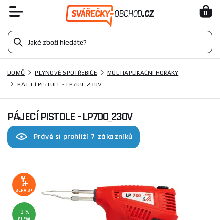
0
DOMŮ
PLYNOVÉ SPOTŘEBIČE
MULTIAPLIKAČNÍ HOŘÁKY
PÁJECÍ PISTOLE - LP700_230V
PÁJECÍ PISTOLE - LP700_230V
Právě si prohlíží 7 zákazníků
SERVIS+
-3 %
SLEVA