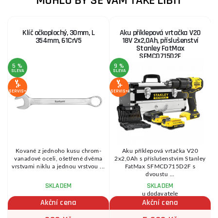
MOHLO BY SE VÁM TAKÉ LÍBIT
Klíč očkoplochý, 30mm, L
Aku příklepová vrtačka V20
354mm, 61CrV5
18V 2x2,0Ah, příslušenství
Stanley FatMax
SFMCD715D2F
5 %
9 %
SLEVA
SLEVA
S
SERVIS+
SERVIS+
SE
Kované z jednoho kusu chrom-
Aku příklepová vrtačka V20
,
vanadové oceli, ošetřené dvěma
2x2,0Ah s příslušenstvím Stanley
vrstvami niklu a jednou vrstvou ...
FatMax SFMCD715D2F s
dvoustu ...
SKLADEM
SKLADEM
u dodavatele
Akční cena
Akční cena