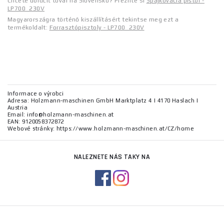
Chcete doručiť tovar na Slovensko? Prezrite si
Spájkovacia pištoľ -
LP700_230V
Magyarországra történő kiszállításért tekintse meg ezt a
termékoldalt:
Forrasztópisztoly - LP700_230V
Informace o výrobci
Adresa: Holzmann-maschinen GmbH Marktplatz 4 | 4170 Haslach |
Austria
Email: info@holzmann-maschinen.at
EAN: 9120058372872
Webové stránky: https://www.holzmann-maschinen.at/CZ/home
NALEZNETE NÁS TAKY NA