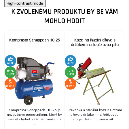
High-contrast mode
K ZVOLENÉMU PRODUKTU BY SE VÁM
MOHLO HODIT
Kompresor Scheppach HC 25
Koza na řezání dřeva s
držákem na řetězovou pilu
AKCE
AKCE
SE
12 %
67 %
SLEVA
SLEVA
SERVIS+
SERVIS+
Kompresor Scheppach HC 25 je
Praktická a stabilní koza na řezání
é
nezbytným pomocníkem, který by
dřeva s držákem na řetězovou
.
neměl chybět v žádné domácí dí
pilu je ideálním pomocník ...
...