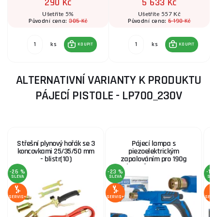
290 Kč
5 633 Kč
Ušetříte 5%
Ušetříte 557 Kč
305 Kč
6 190 Kč
Původní cena:
Původní cena:
ks
ks
KOUPIT
KOUPIT
ALTERNATIVNÍ VARIANTY K PRODUKTU
PÁJECÍ PISTOLE - LP700_230V
Střešní plynový hořák se 3
Pájecí lampa s
koncovkami 25/35/50 mm
piezoelektrickým
- blistr(10)
zapalováním pro 190g
kartuše PROFI (12)
k
-26 %
-23 %
-15
SLEVA
SLEVA
SLE
SERVIS+
SERVIS+
SERV