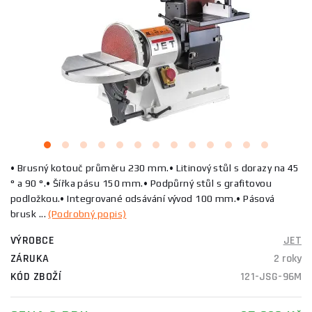
• Brusný kotouč průměru 230 mm.• Litinový stůl s dorazy na 45
° a 90 °.• Šířka pásu 150 mm.• Podpůrný stůl s grafitovou
podložkou.• Integrované odsávání vývod 100 mm.• Pásová
brusk ...
(Podrobný popis)
VÝROBCE
JET
ZÁRUKA
2 roky
KÓD ZBOŽÍ
121-JSG-96M