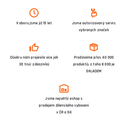
V oboru jsme již 15 let
Jsme autorizovaný servis
vybraných značek
Důvěru nám projevilo více jak
Prodáváme přes 40 000
30 tisíc zákazníků
produktů, z toho 8 000 je
SKLADEM
Jsme největší eshop s
prodejem dílenského vybavení
v ČR a SK