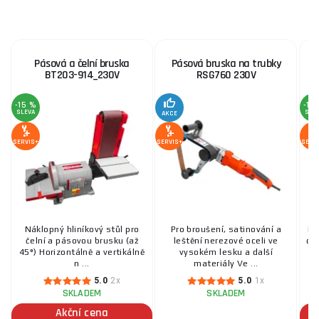
Pásová a čelní bruska
Pásová bruska na trubky
k
BT203-914_230V
RSG760 230V
-15 %
-15
SLEVA
SLE
AKCE
SERVIS+
SERVIS+
SERV
Náklopný hliníkový stůl pro
Pro broušení, satinování a
Ko
čelní a pásovou brusku (až
leštění nerezové oceli ve
dř
45°) Horizontálně a vertikálně
vysokém lesku a další
n ...
materiály Ve ...
5.0
2x
5.0
1x
SKLADEM
SKLADEM
Akční cena