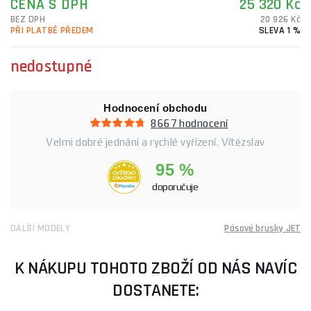
CENA S DPH
25 320 Kč
BEZ DPH
20 926 Kč
PŘI PLATBĚ PŘEDEM
SLEVA 1 %
nedostupné
Hodnocení obchodu
8667 hodnocení
Velmi dobré jednání a rychlé vyřízení. Vítězslav
95 %
doporučuje
DALŠÍ MODELY
Pásové brusky JET
K NÁKUPU TOHOTO ZBOŽÍ OD NÁS NAVÍC
DOSTANETE: