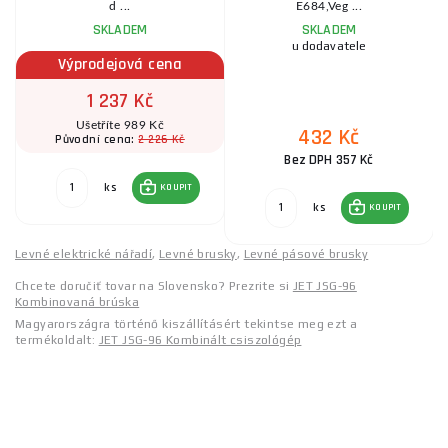
d ...
E684,Veg ...
SKLADEM
SKLADEM
u dodavatele
Výprodejová cena
1 237 Kč
Ušetříte 989 Kč
432 Kč
2 226 Kč
Původní cena:
Bez DPH 357 Kč
ks
KOUPIT
ks
KOUPIT
Levné elektrické nářadí
,
Levné brusky
,
Levné pásové brusky
Chcete doručiť tovar na Slovensko? Prezrite si
JET JSG-96
Kombinovaná brúska
Magyarországra történő kiszállításért tekintse meg ezt a
termékoldalt:
JET JSG-96 Kombinált csiszológép