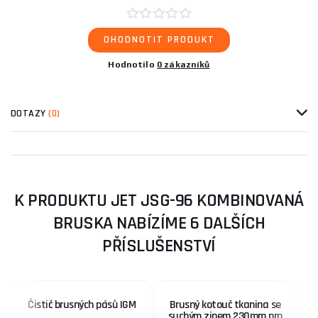
OHODNOTIT PRODUKT
Hodnotilo
0 zákazníků
DOTAZY
(0)
K PRODUKTU JET JSG-96 KOMBINOVANÁ
BRUSKA NABÍZÍME 6 DALŠÍCH
PŘÍSLUŠENSTVÍ
Čistič brusných pásů IGM
Brusný kotouč tkanina se
B
suchým zipem 230mm pro
s