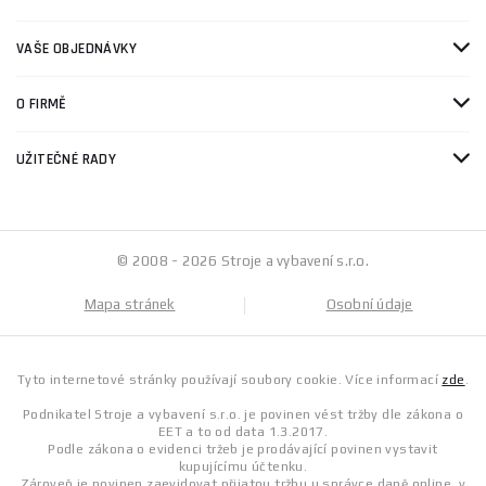
VAŠE OBJEDNÁVKY
O FIRMĚ
UŽITEČNÉ RADY
© 2008 - 2026 Stroje a vybavení s.r.o.
Mapa stránek
Osobní údaje
Tyto internetové stránky používají soubory cookie. Více informací
zde
.
Podnikatel Stroje a vybavení s.r.o. je povinen vést tržby dle zákona o
EET a to od data 1.3.2017.
Podle zákona o evidenci tržeb je prodávající povinen vystavit
kupujícímu účtenku.
Zároveň je povinen zaevidovat přijatou tržbu u správce daně online, v