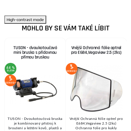
High-contrast mode
MOHLO BY SE VÁM TAKÉ LÍBIT
TUSON - dvoukotoučová
Vnější Ochranná fólie optrel
mini bruska s přídavnou
pro E684,Vegaview 2.5 (2ks)
přímou bruskou
44 %
SLEVA
S
SERVIS+
SERVIS+
SE
TUSON - Dvoukotoučová bruska
Vnější Ochranná fólie optrel pro
hy
je kombinovaný přístroj k
E684,Vegaview 2.5 (2ks)
.
broušení a leštění kovů, plastů a
Ochranná folie pro kukly