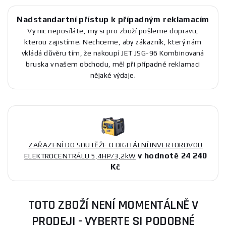
Nadstandartní přístup k případným reklamacím
Vy nic neposíláte, my si pro zboží pošleme dopravu,
kterou zajistíme. Nechceme, aby zákazník, který nám
vkládá důvěru tím, že nakoupí JET JSG-96 Kombinovaná
bruska v našem obchodu, měl při případné reklamaci
nějaké výdaje.
ZAŘAZENÍ DO SOUTĚŽE O DIGITÁLNÍ INVERTOROVOU
v hodnotě 24 240
ELEKTROCENTRÁLU 5,4HP/3,2kW
Kč
TOTO ZBOŽÍ NENÍ MOMENTÁLNĚ V
PRODEJI - VYBERTE SI PODOBNÉ