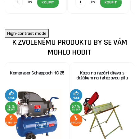
ks
ks
KOUPIT
KOUPIT
High-contrast mode
K ZVOLENÉMU PRODUKTU BY SE VÁM
MOHLO HODIT
Kompresor Scheppach HC 25
Koza na řezání dřeva s
držákem na řetězovou pilu
AKCE
AKCE
SE
12 %
67 %
SLEVA
SLEVA
SERVIS+
SERVIS+