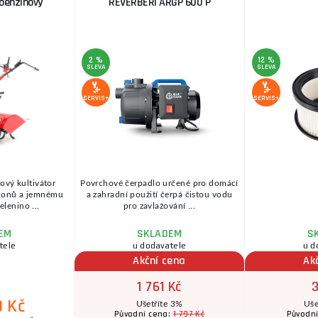
benzínový
REVERBERI ARGP 600 P
2 %
12 %
SLEVA
SLEVA
SERVIS+
SERVIS+
vý kultivátor
Povrchové čerpadlo určené pro domácí
áhonů a jemnému
a zahradní použití čerpá čistou vodu
elenino ...
pro zavlažování ...
EM
SKLADEM
S
tele
u dodavatele
u d
Akční cena
Ak
1 761 Kč
3
0 Kč
Ušetříte 3%
Uše
1 797 Kč
Původní cena:
Původn