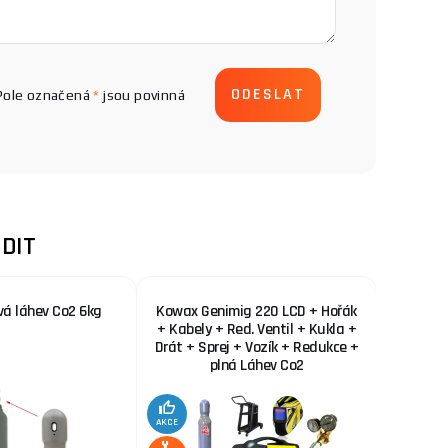
Pole označená
*
jsou povinná
DIT
vá láhev Co2 6kg
Kowax Genimig 220 LCD + Hořák
KOWAX 
+ Kabely + Red. Ventil + Kukla +
Drát + Sprej + Vozík + Redukce +
plná Láhev Co2
AKCE
AKCE