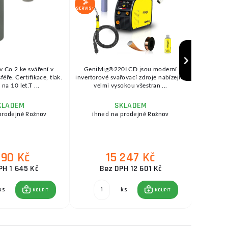
SERVIS+
SERVIS+
v Co 2 ke sváření v
GeniMig®220LCD jsou moderní
SEP
ře. Certifikace, tlak.
invertorové svařovací zdroje nabízející
KOWAX®
na 10 let.T ...
velmi vysokou všestran ...
se
KLADEM
SKLADEM
prodejně Rožnov
ihned na prodejně Rožnov
ihne
990 Kč
15 247 Kč
PH 1 645 Kč
Bez DPH 12 601 Kč
ks
ks
KOUPIT
KOUPIT