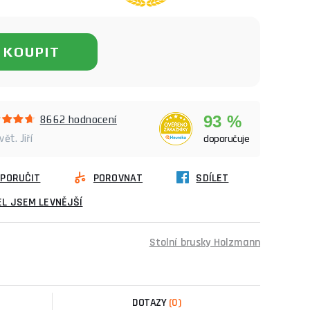
KOUPIT
93 %
8662 hodnocení
ět. Jiří
doporučuje
PORUČIT
POROVNAT
SDÍLET
L JSEM LEVNĚJŠÍ
Stolní brusky Holzmann
DOTAZY
(0)