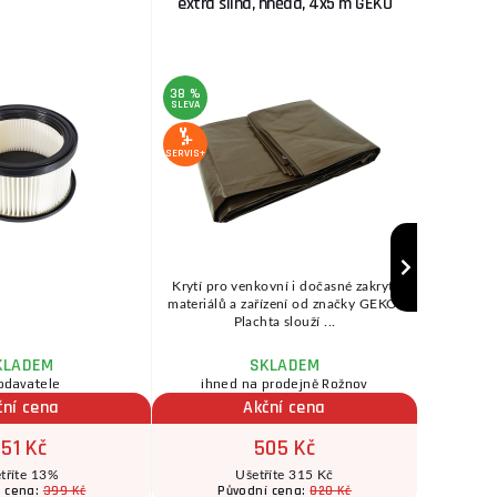
extra silná, hnědá, 4x5 m GEKO
38 %
SLEVA
SERVIS+
SERVIS+
Krytí pro venkovní i dočasné zakrytí
Dětský z
materiálů a zařízení od značky GEKO.
HOUSE G
Plachta slouží ...
plast
KLADEM
SKLADEM
odavatele
ihned na prodejně Rožnov
ihne
ční cena
Akční cena
51 Kč
505 Kč
tříte 13%
Ušetříte 315 Kč
399 Kč
820 Kč
í cena:
Původní cena: