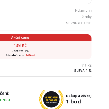
Holzmann
2 roky
SBRSG760K120
Akční cena
139 Kč
Ušetříte 4%
Původní cena:
145 Kč
115 Kč
SLEVA 1 %
čení:
Nakup a získej
HNED
1 bod