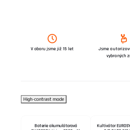
V oboru jsme již 15 let
Jsme autorizova
vybraných 
High-contrast mode
use GREY
Baterie akumulátorová
Kultivátor EURO