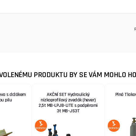
ZVOLENÉMU PRODUKTU BY SE VÁM MOHLO HO
eva s držákem
AKČNÍ SET Hydraulický
Plná Tlako
ou pilu
nízkoprofilový zvedák (hever)
2,5t MB-LPJB-LITE s podpěrami
3t MB-JS3T
SERVIS+
SERVIS+