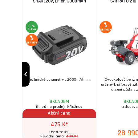
SHARE20V, Li-ion, 2000mAh
S/R RATO 210 
3 %
SLEVA
SERVIS+
SERVIS+
k MAGICAL
Technické parametry : 2000mAh ...
Dvoukolový benzino
 kouzelný
určený k přípravě z
ěti ...
drcení půdy v z
SKLADEM
SKLAD
ožnov
ihned na prodejně Rožnov
u dodava
Akční cena
475 Kč
28 99
Ušetříte 4%
490 Kč
Původní cena: