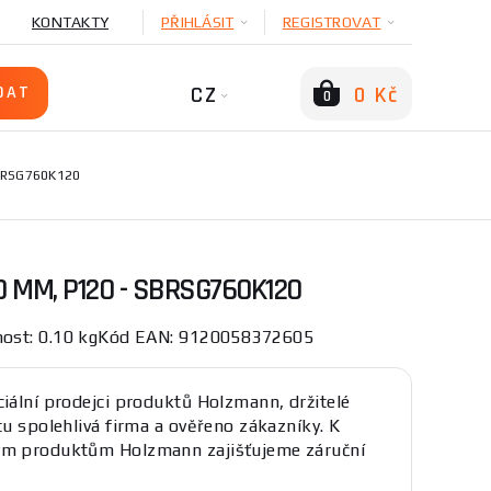
KONTAKTY
PŘIHLÁSIT
REGISTROVAT
CZ
0 Kč
0
BRSG760K120
 MM, P120 - SBRSG760K120
nost: 0.10 kgKód EAN: 9120058372605
ciální prodejci produktů Holzmann, držitelé
átu spolehlivá firma a ověřeno zákazníky. K
ým produktům Holzmann zajišťujeme záruční