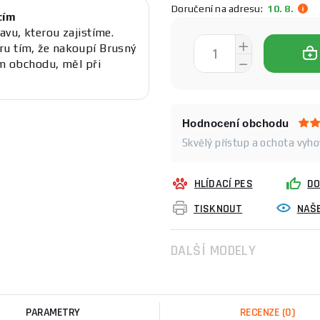
Doručení na adresu:
10. 8.
cím
avu, kterou zajistíme.
ru tím, že nakoupí Brusný
 obchodu, měl při
Hodnocení obchodu
Skvělý přístup a ochota vyhov
HLÍDACÍ PES
DO
TISKNOUT
NAŠE
DALŠÍ MODELY
PARAMETRY
RECENZE
(0)