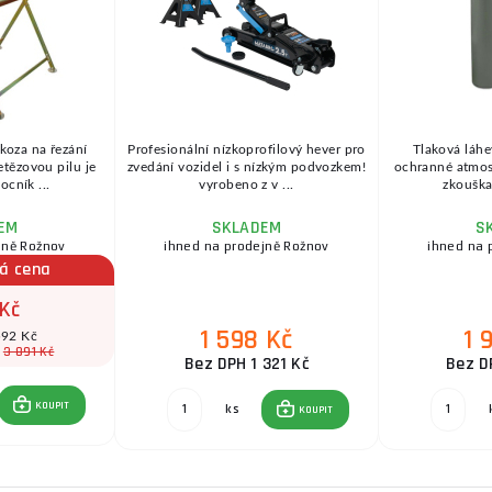
 koza na řezání
Profesionální nízkoprofilový hever pro
Tlaková láhe
etězovou pilu je
zvedání vozidel i s nízkým podvozkem!
ochranné atmosfé
cník ...
vyrobeno z v ...
zkouška 
EM
SKLADEM
S
jně Rožnov
ihned na prodejně Rožnov
ihned na 
á cena
 Kč
1 598 Kč
1 
592 Kč
3 891 Kč
:
Bez DPH 1 321 Kč
Bez D
KOUPIT
ks
KOUPIT