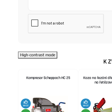
High-contrast mode
K 
 nerez.
Kompresor Scheppach HC 25
Koza na řezání dř
x. šíře
na řetězov
AKCE
AKCE