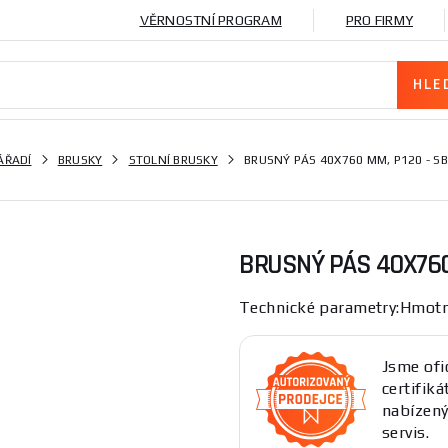
VĚRNOSTNÍ PROGRAM
PRO FIRMY
ÁŘADÍ
BRUSKY
STOLNÍ BRUSKY
BRUSNÝ PÁS 40X760 MM, P120 - S
BRUSNÝ PÁS 40X760
Technické parametry:Hmot
Jsme ofi
certifik
nabízen
servis.