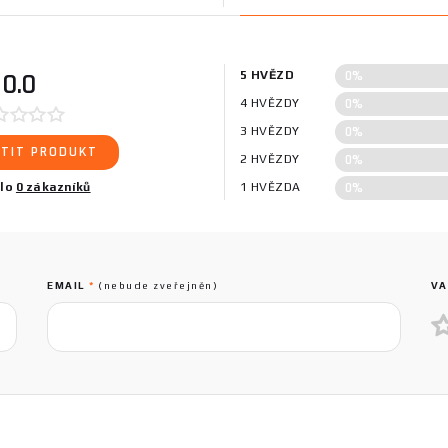
0%
0.0
5 HVĚZD
0%
4 HVĚZDY
0%
3 HVĚZDY
TIT PRODUKT
0%
2 HVĚZDY
0%
ilo
0 zákazníků
1 HVĚZDA
EMAIL
*
(nebude zveřejněn)
VA