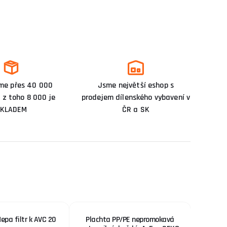
me přes 40 000
Jsme největší eshop s
 z toho 8 000 je
prodejem dílenského vybavení v
KLADEM
ČR a SK
epa filtr k AVC 20
Plachta PP/PE nepromokavá
STARPLA