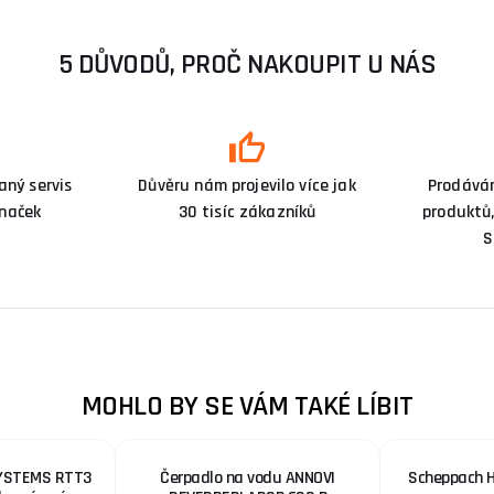
5 DŮVODŮ, PROČ NAKOUPIT U NÁS
ný servis
Důvěru nám projevilo více jak
Prodává
značek
30 tisíc zákazníků
produktů,
S
MOHLO BY SE VÁM TAKÉ LÍBIT
SYSTEMS RTT3
Čerpadlo na vodu ANNOVI
Scheppach H