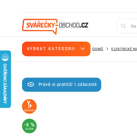
VYBRAT KATEGORII
DOMŮ
ELEKTRICKÉ N
Právě si prohlíží 1 zákazník
SERVIS+
-4 %
SLEVA