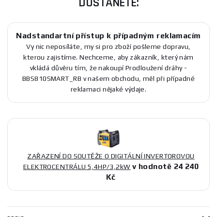
DOSTANETE:
Nadstandartní přístup k případným reklamacím
Vy nic neposíláte, my si pro zboží pošleme dopravu,
kterou zajistíme. Nechceme, aby zákazník, který nám
vkládá důvěru tím, že nakoupí Prodloužení dráhy -
BBS810SMART_RB v našem obchodu, měl při případné
reklamaci nějaké výdaje.
ZAŘAZENÍ DO SOUTĚŽE O DIGITÁLNÍ INVERTOROVOU
v hodnotě 24 240
ELEKTROCENTRÁLU 5,4HP/3,2kW
Kč