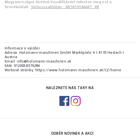
Magyarországra történő kiszállításért tekintse meg ezt a
termékoldalt:
Sínhosszabbítás - BBS810SMART_RB
Informace o výrobci
Adresa: Holzmann-maschinen GmbH Marktplatz 4 | 4170 Haslach |
Austria
Email: info@holzmann-maschinen.at
EAN: 9120058379284
Webové stránky: https://www.holzmann-maschinen.at/CZ/home
NALEZNETE NÁS TAKY NA
ODBĚR NOVINEK A AKCÍ