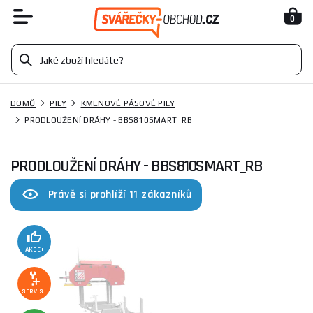
0
DOMŮ
PILY
KMENOVÉ PÁSOVÉ PILY
PRODLOUŽENÍ DRÁHY - BBS810SMART_RB
PRODLOUŽENÍ DRÁHY - BBS810SMART_RB
Právě si prohlíží 11 zákazníků
AKCE+
SERVIS+