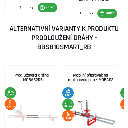
ks
KOUPIT
ks
KOUPIT
ALTERNATIVNÍ VARIANTY K PRODUKTU
PRODLOUŽENÍ DRÁHY -
BBS810SMART_RB
Prodlužovací dráha -
Mobilní přípravek na
O
MOBAS2RB
motorovou pilu - MOBAS2
-11 %
-5 
SLEVA
SLE
AKCE
-20 %
SLEVA
SERVIS+
SERV
SERVIS+