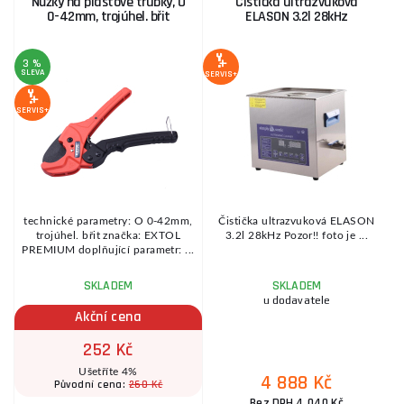
Nůžky na plastové trubky, O
Čistička ultrazvuková
0-42mm, trojúhel. břit
ELASON 3.2l 28kHz
3 %
SLEVA
SERVIS+
SE
SERVIS+
technické parametry: O 0-42mm,
Čistička ultrazvuková ELASON
o
trojúhel. břit značka: EXTOL
3.2l 28kHz Pozor!! foto je ...
PREMIUM doplňující parametr: ...
SKLADEM
SKLADEM
u dodavatele
Akční cena
252 Kč
Ušetříte 4%
4 888 Kč
260 Kč
Původní cena:
Bez DPH 4 040 Kč