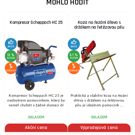
MOHLO HODIT
Kompresor Scheppach HC 25
Koza na řezání dřeva s
držákem na řetězovou pilu
AKCE
AKCE
SE
12 %
67 %
SLEVA
SLEVA
SERVIS+
SERVIS+
Kompresor Scheppach HC 25 je
Praktická a stabilní koza na řezání
é
nezbytným pomocníkem, který by
dřeva s držákem na řetězovou
.
neměl chybět v žádné domácí dí
pilu je ideálním pomocník ...
...
SKLADEM
SKLADEM
Akční cena
Výprodejová cena