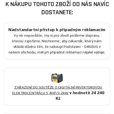
K NÁKUPU TOHOTO ZBOŽÍ OD NÁS NAVÍC
DOSTANETE:
Nadstandartní přístup k případným reklamacím
Vy nic neposíláte, my si pro zboží pošleme dopravu,
kterou zajistíme. Nechceme, aby zákazník, který nám
vkládá důvěru tím, že nakoupí Podstavec - D460UG v
našem obchodu, měl při případné reklamaci nějaké výdaje.
ZAŘAZENÍ DO SOUTĚŽE O DIGITÁLNÍ INVERTOROVOU
v hodnotě 24 240
ELEKTROCENTRÁLU 5,4HP/3,2kW
Kč