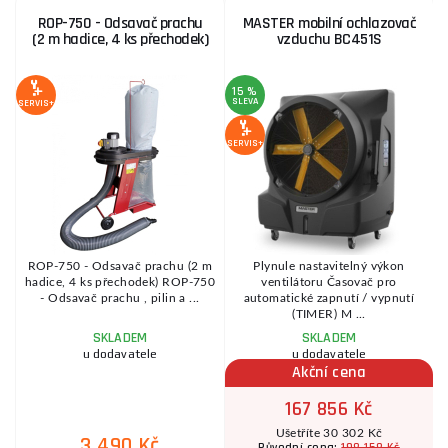
ROP-750 - Odsavač prachu
MASTER mobilní ochlazovač
(2 m hadice, 4 ks přechodek)
vzduchu BC451S
15 %
SLEVA
SERVIS+
SE
SERVIS+
-
ROP-750 - Odsavač prachu (2 m
Plynule nastavitelný výkon
hadice, 4 ks přechodek) ROP-750
ventilátoru Časovač pro
- Odsavač prachu , pilin a ...
automatické zapnutí / vypnutí
(TIMER) M ...
SKLADEM
SKLADEM
u dodavatele
u dodavatele
Akční cena
167 856 Kč
Ušetříte 30 302 Kč
3 490 Kč
198 158 Kč
Původní cena: