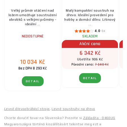
Velký průměr otáčení nad
Malý kompaktní soustruh na
D
ložem umožňuje soustružení
dřevo. Ideální provedení pro
d
obrobků s velkými průměry -
hobby a domácí dílnu. Litinový
ideální ...
...
4.0
6x
NEDOSTUPNÉ
SKLADEM
Akční cena
6 342 Kč
Ušetříte 906 Kč
10 034 Kč
7 248 Kč
Původní cena:
Bez DPH 8 293 Kč
DETAIL
DETAIL
Levné dřevoobráběcí stroje
,
Levné soustruhy na dřevo
Chcete doručiť tovar na Slovensko? Prezrite si
Základňa - D460UG
Magyarországra történő kiszállításért tekintse meg ezt a