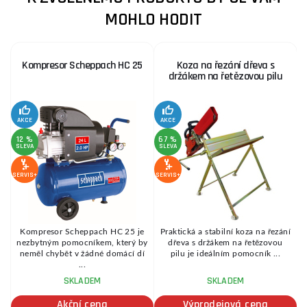
MOHLO HODIT
Kompresor Scheppach HC 25
Koza na řezání dřeva s
držákem na řetězovou pilu
AKCE
AKCE
SE
12 %
67 %
SLEVA
SLEVA
SERVIS+
SERVIS+
Kompresor Scheppach HC 25 je
Praktická a stabilní koza na řezání
é
nezbytným pomocníkem, který by
dřeva s držákem na řetězovou
.
neměl chybět v žádné domácí dí
pilu je ideálním pomocník ...
...
SKLADEM
SKLADEM
Akční cena
Výprodejová cena