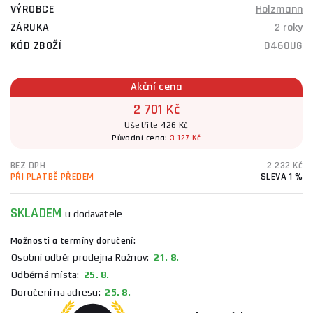
VÝROBCE
Holzmann
ZÁRUKA
2 roky
KÓD ZBOŽÍ
D460UG
Akční cena
2 701 Kč
Ušetříte 426 Kč
Původní cena:
3 127 Kč
BEZ DPH
2 232 Kč
PŘI PLATBĚ PŘEDEM
SLEVA 1 %
SKLADEM
u dodavatele
Možnosti a termíny doručení:
Osobní odběr prodejna Rožnov:
21. 8.
Odběrná místa:
25. 8.
Doručení na adresu:
25. 8.