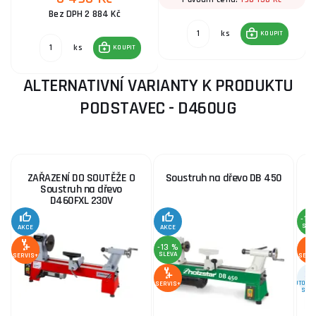
Bez DPH 2 884 Kč
ks
KOUPIT
ks
KOUPIT
ALTERNATIVNÍ VARIANTY K PRODUKTU
PODSTAVEC - D460UG
ZAŘAZENÍ DO SOUTĚŽE O
Soustruh na dřevo DB 450
Soustruh na dřevo
D460FXL 230V
-12
SLE
AKCE
AKCE
-13 %
SLEVA
SERVIS+
SERV
AUTORIZ
SERVIS+
SERV