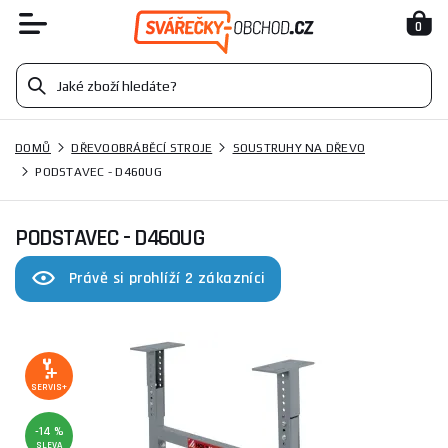
0
DOMŮ
DŘEVOOBRÁBĚCÍ STROJE
SOUSTRUHY NA DŘEVO
PODSTAVEC - D460UG
PODSTAVEC - D460UG
Právě si prohlíží 2 zákazníci
SERVIS+
-14 %
SLEVA