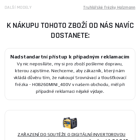
DALŠÍ MODELY
Truhlářské frézky Holzmann
K NÁKUPU TOHOTO ZBOŽÍ OD NÁS NAVÍC
DOSTANETE:
Nadstandartní přístup k případným reklamacím
Vy nic neposíláte, my si pro zboží pošleme dopravu,
kterou zajistíme. Nechceme, aby zákazník, který nám
vkládá důvěru tím, že nakoupí Srovnávací a tloušťkovací
frézka - HOB260MINI_400V v našem obchodu, měl při
případné reklamaci nějaké výdaje.
ZAŘAZENÍ DO SOUTĚŽE O DIGITÁLNÍ INVERTOROVOU