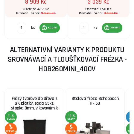
8 909 Kč
3 039 Kč
Ušetříte 469 Kč
Ušetříte 160 Kč
9 378 Kč
3 199 Kč
Původní cena:
Původní cena:
ks
ks
KOUPIT
KOUPIT
ALTERNATIVNÍ VARIANTY K PRODUKTU
SROVNÁVACÍ A TLOUŠŤKOVACÍ FRÉZKA -
HOB260MINI_400V
Frézy tvarové do dřeva s
Stolová fréza Scheppach
SK plátky, sada 35ks,
HF 50
stopka 8mm, v kovovém k.
GEKO
-11 %
-12 %
SLEVA
SLEVA
AKC
-3 
SLE
SERVIS+
SERVIS+