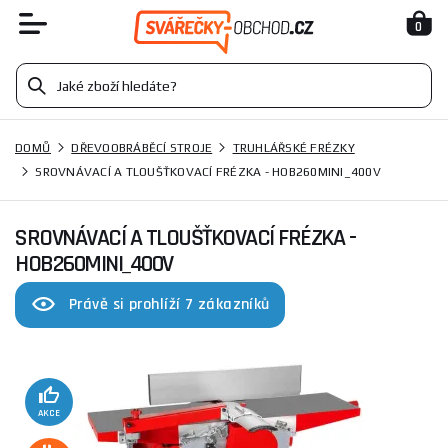
0
DOMŮ
DŘEVOOBRÁBĚCÍ STROJE
TRUHLÁŘSKÉ FRÉZKY
SROVNÁVACÍ A TLOUŠŤKOVACÍ FRÉZKA - HOB260MINI_400V
SROVNÁVACÍ A TLOUŠŤKOVACÍ FRÉZKA -
HOB260MINI_400V
Právě si prohlíží 7 zákazníků
AKCE