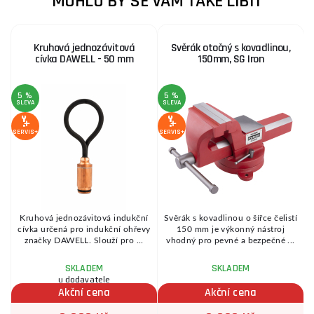
MOHLO BY SE VÁM TAKÉ LÍBIT
Kruhová jednozávitová
Svěrák otočný s kovadlinou,
cívka DAWELL - 50 mm
150mm, SG Iron
5 %
5 %
SLEVA
SLEVA
S
SERVIS+
SERVIS+
SE
Kruhová jednozávitová indukční
Svěrák s kovadlinou o šířce čelistí
cívka určená pro indukční ohřevy
150 mm je výkonný nástroj
značky DAWELL. Slouží pro ...
vhodný pro pevné a bezpečné ...
SKLADEM
SKLADEM
u dodavatele
Akční cena
Akční cena