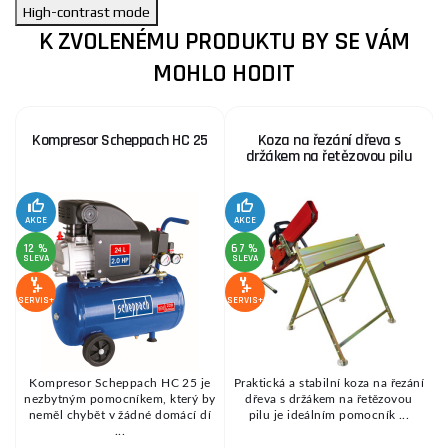
High-contrast mode
K ZVOLENÉMU PRODUKTU BY SE VÁM
MOHLO HODIT
Kompresor Scheppach HC 25
Koza na řezání dřeva s
držákem na řetězovou pilu
AKCE
AKCE
SE
12 %
67 %
SLEVA
SLEVA
SERVIS+
SERVIS+
Kompresor Scheppach HC 25 je
Praktická a stabilní koza na řezání
é
nezbytným pomocníkem, který by
dřeva s držákem na řetězovou
.
neměl chybět v žádné domácí dí
pilu je ideálním pomocník ...
...