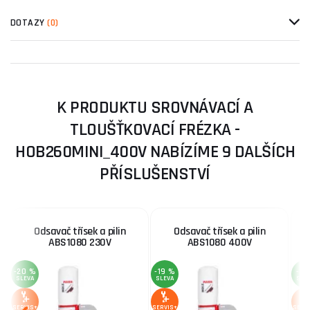
DOTAZY
(0)
K PRODUKTU SROVNÁVACÍ A
TLOUŠŤKOVACÍ FRÉZKA -
HOB260MINI_400V NABÍZÍME 9 DALŠÍCH
PŘÍSLUŠENSTVÍ
Odsavač třísek a pilin
Odsavač třísek a pilin
S
ABS1080 230V
ABS1080 400V
-20 %
-19 %
-4 
SLEVA
SLEVA
SLE
SERVIS+
SERVIS+
SERV