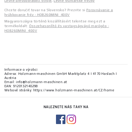
Levné dřevoobráběcí stroje
,
Levné truhlářské frézky
Chcete doručiť tovar na Slovensko? Prezrite si
Porovnávanie a
hrúbkovanie fréz - HOB260MINI_400V
Magyarországra történő kiszállításért tekintse meg ezt a
termékoldalt:
Összehasonlító és vastagságvágó marógép -
HOB260MINI_400V
Informace o výrobci
Adresa: Holzmann-maschinen GmbH Marktplatz 4 | 4170 Haslach |
Austria
Email: info@holzmann-maschinen.at
EAN: 9120132140298
Webové stránky: https://www.holzmann-maschinen.at/CZ/home
NALEZNETE NÁS TAKY NA