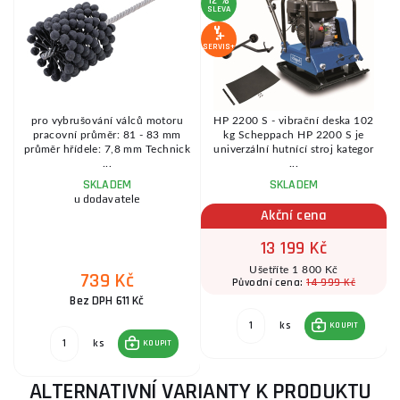
12 %
SLEVA
SERVIS+
pro vybrušování válců motoru
HP 2200 S - vibrační deska 102
í
pracovní průměr: 81 - 83 mm
kg Scheppach HP 2200 S je
průměr hřídele: 7,8 mm Technick
univerzální hutnící stroj kategor
...
...
SKLADEM
SKLADEM
u dodavatele
Akční cena
13 199 Kč
Ušetříte 1 800 Kč
739 Kč
14 999 Kč
Původní cena:
Bez DPH 611 Kč
ks
KOUPIT
ks
KOUPIT
ALTERNATIVNÍ VARIANTY K PRODUKTU