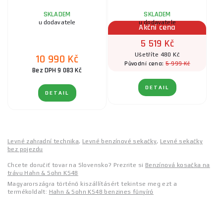
SKLADEM
SKLADEM
u dodavatele
u dodavatele
Akční cena
5 519 Kč
Ušetříte 480 Kč
10 990 Kč
5 999 Kč
Původní cena:
Bez DPH 9 083 Kč
DETAIL
DETAIL
Levné zahradní technika
,
Levné benzínové sekačky
,
Levné sekačky
bez pojezdu
Chcete doručiť tovar na Slovensko? Prezrite si
Benzínová kosačka na
trávu Hahn & Sohn KS48
Magyarországra történő kiszállításért tekintse meg ezt a
termékoldalt:
Hahn & Sohn KS48 benzines fűnyíró