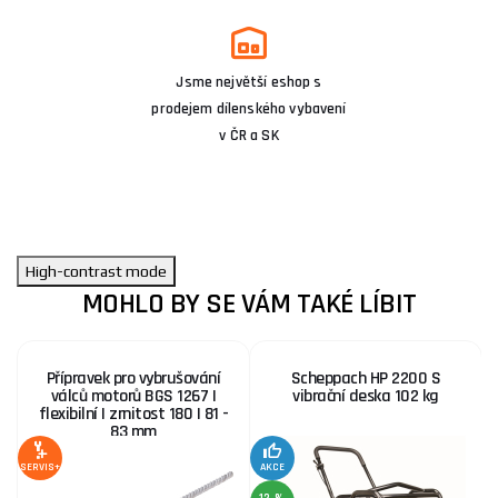
Jsme největší eshop s
prodejem dílenského vybavení
v ČR a SK
High-contrast mode
MOHLO BY SE VÁM TAKÉ LÍBIT
Přípravek pro vybrušování
Scheppach HP 2200 S
válců motorů BGS 1267 |
vibrační deska 102 kg
flexibilní | zrnitost 180 | 81 -
83 mm
SERVIS+
AKCE
SE