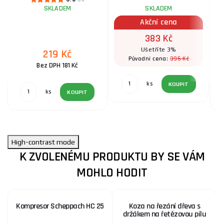
SKLADEM
SKLADEM
Akční cena
383 Kč
Ušetříte 3%
219 Kč
395 Kč
Původní cena:
Bez DPH 181 Kč
ks
KOUPIT
ks
KOUPIT
High-contrast mode
K ZVOLENÉMU PRODUKTU BY SE VÁM
MOHLO HODIT
Kompresor Scheppach HC 25
Koza na řezání dřeva s
držákem na řetězovou pilu