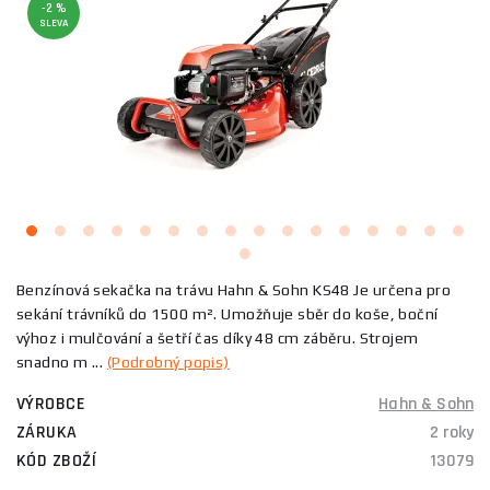
-2 %
SLEVA
Benzínová sekačka na trávu Hahn & Sohn KS48 Je určena pro
sekání trávníků do 1500 m². Umožňuje sběr do koše, boční
výhoz i mulčování a šetří čas díky 48 cm záběru. Strojem
snadno m ...
(Podrobný popis)
VÝROBCE
Hahn & Sohn
ZÁRUKA
2 roky
KÓD ZBOŽÍ
13079