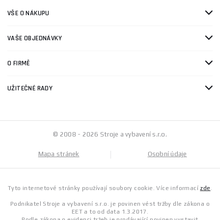
VŠE O NÁKUPU
VAŠE OBJEDNÁVKY
O FIRMĚ
UŽITEČNÉ RADY
© 2008 - 2026 Stroje a vybavení s.r.o.
Mapa stránek
Osobní údaje
Tyto internetové stránky používají soubory cookie. Více informací
zde
.
Podnikatel Stroje a vybavení s.r.o. je povinen vést tržby dle zákona o
EET a to od data 1.3.2017.
Podle zákona o evidenci tržeb je prodávající povinen vystavit