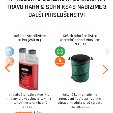
TRÁVU HAHN & SOHN KS48 NABÍZÍME 3
DALŠÍ PŘÍSLUŠENSTVÍ
Fuel Fit - stabilizátor
Koš skládací na listí a
K
paliva (250 ml)
zahradní odpad, 55x72cm,
170L, PES
-3 %
SLEVA
AKCE
SERV
SERVIS+
SERVIS+
Stabilizátor paliva Fuel Fit
Určený ke hromadění a
vhodný pro všechny 2-taktní i
přenášení listí a zahradního
4-taktní motory. Vhodné
odpadu. Produkt je od výrobce
Sp
přidat ...
EXTOL CR ...
5.0
6x