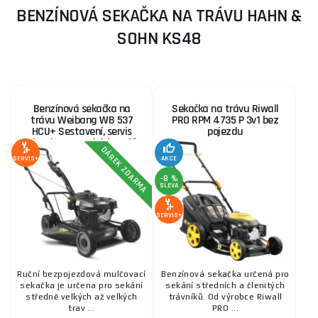
BENZÍNOVÁ SEKAČKA NA TRÁVU HAHN &
SOHN KS48
Benzínová sekačka na
Sekačka na trávu Riwall
trávu Weibang WB 537
PRO RPM 4735 P 3v1 bez
HCU+ Sestavení, servis
pojezdu
plus, kanystr, olej, kartáč
DÁREK ZDARMA
SERVIS+
AKCE
-8 %
SLEVA
SERVIS+
Ruční bezpojezdová mulčovací
Benzínová sekačka určená pro
sekačka je určena pro sekání
sekání středních a členitých
středně velkých až velkých
trávníků. Od výrobce Riwall
trav ...
PRO ...