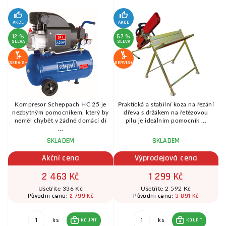
AKCE
AKCE
SE
12 %
67 %
SLEVA
SLEVA
SERVIS+
SERVIS+
Kompresor Scheppach HC 25 je
Praktická a stabilní koza na řezání
é
nezbytným pomocníkem, který by
dřeva s držákem na řetězovou
.
neměl chybět v žádné domácí dí
pilu je ideálním pomocník ...
...
SKLADEM
SKLADEM
Akční cena
Výprodejová cena
2 463 Kč
1 299 Kč
Ušetříte 336 Kč
Ušetříte 2 592 Kč
2 799 Kč
3 891 Kč
Původní cena:
Původní cena:
ks
ks
KOUPIT
KOUPIT