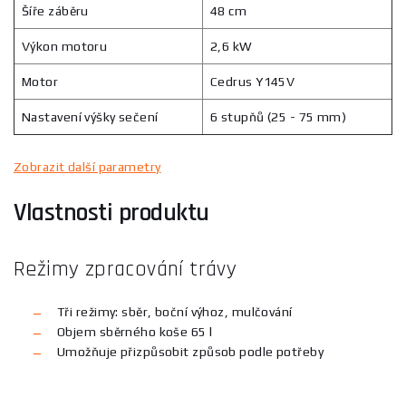
Šíře záběru
48 cm
Výkon motoru
2,6 kW
Motor
Cedrus Y145V
Nastavení výšky sečení
6 stupňů (25 - 75 mm)
Zobrazit další parametry
Vlastnosti produktu
Režimy zpracování trávy
Tři režimy: sběr, boční výhoz, mulčování
Objem sběrného koše 65 l
Umožňuje přizpůsobit způsob podle potřeby