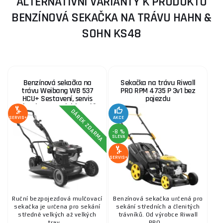
ALTERNATIVNÍ VARIANTY K PRODUKTU
BENZÍNOVÁ SEKAČKA NA TRÁVU HAHN &
SOHN KS48
Benzínová sekačka na
Sekačka na trávu Riwall
trávu Weibang WB 537
PRO RPM 4735 P 3v1 bez
HCU+ Sestavení, servis
pojezdu
plus, kanystr, olej, kartáč
DÁREK ZDARMA
SERVIS+
AKCE
-8 %
SLEVA
SERVIS+
Ruční bezpojezdová mulčovací
Benzínová sekačka určená pro
sekačka je určena pro sekání
sekání středních a členitých
středně velkých až velkých
trávníků. Od výrobce Riwall
trav ...
PRO ...