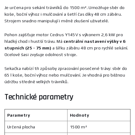
Je určena pro sekání trávníků do 1500 m². Umožňuje sběr do
koše, boční výhoz i mulčování a šetří čas díky 48 cm záběru.
Strojem snadno manipulují i méně zkušení uživatelé.
Pohon zajišťuje motor Cedrus Y145V s výkonem 2,6 kW pro
hladký chod i hustší trávu. Má
centrální nastavení výšky v 6
stupních (25 - 75 mm)
a šířku záběru 48 cm pro rychlé sekání.
Ocelové šasi zvyšuje odolnost stroje.
Sekačka nabízí tři způsoby zpracování posečené trávy: sběr do
65 l koše, boční výhoz nebo mulčování. Je vhodná pro běžnou
údržbu středně velkých trávníků.
Technické parametry
Parametry
Hodnoty
Určená plocha
1500 m²