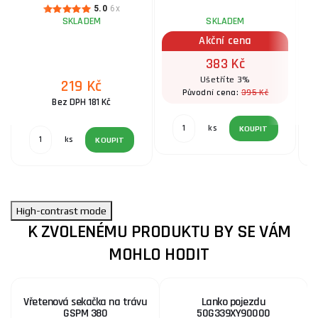
5.0
6x
SKLADEM
SKLADEM
Akční cena
383 Kč
Ušetříte 3%
219 Kč
395 Kč
Původní cena:
Bez DPH 181 Kč
ks
KOUPIT
ks
KOUPIT
High-contrast mode
K ZVOLENÉMU PRODUKTU BY SE VÁM
MOHLO HODIT
Vřetenová sekačka na trávu
Lanko pojezdu
GSPM 380
50G339XY90000