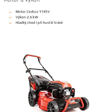
Motor Cedrus Y145V
Výkon 2,6 kW
Hladký chod i při hustší trávě