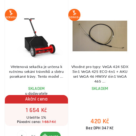
S
SERVIS+
SERVIS+
SE
ry
Vřetenová sekačka je určena k
Vhodné pro typy: VeGA 424 SDX
ručnímu sekání trávníků a sběru
5in1 VeGA 42S ECO 4n1 + AKU
posekané trávy. Tento model ...
set VeGA 46 HWXV 6in1 VeGA
46S ...
SKLADEM
SKLADEM
u dodavatele
Akční cena
1 654 Kč
Ušetříte 1%
420 Kč
1 667 Kč
Původní cena:
Bez DPH 347 Kč