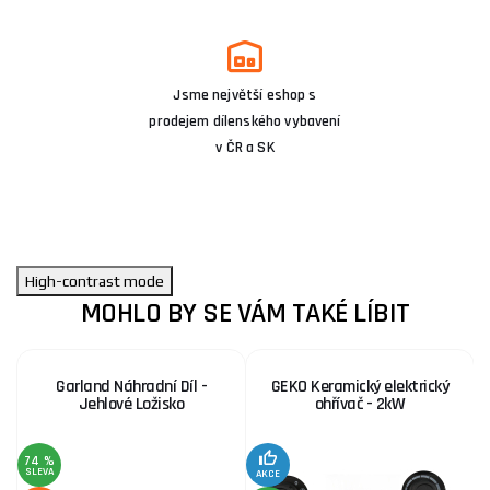
Jsme největší eshop s
prodejem dílenského vybavení
v ČR a SK
High-contrast mode
MOHLO BY SE VÁM TAKÉ LÍBIT
Garland Náhradní Díl -
GEKO Keramický elektrický
Jehlové Ložisko
ohřívač - 2kW
74 %
SLEVA
AKCE
SE