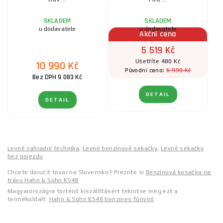
SKLADEM
SKLADEM
u dodavatele
u dodavatele
Akční cena
5 519 Kč
Ušetříte 480 Kč
10 990 Kč
5 999 Kč
Původní cena:
Bez DPH 9 083 Kč
DETAIL
DETAIL
Levné zahradní technika
,
Levné benzínové sekačky
,
Levné sekačky
bez pojezdu
Chcete doručiť tovar na Slovensko? Prezrite si
Benzínová kosačka na
trávu Hahn & Sohn KS48
Magyarországra történő kiszállításért tekintse meg ezt a
termékoldalt:
Hahn & Sohn KS48 benzines fűnyíró