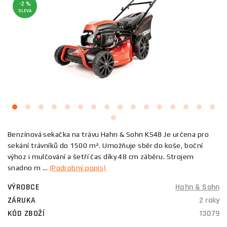
-2 %
SLEVA
Benzínová sekačka na trávu Hahn & Sohn KS48 Je určena pro
sekání trávníků do 1500 m². Umožňuje sběr do koše, boční
výhoz i mulčování a šetří čas díky 48 cm záběru. Strojem
snadno m ...
(Podrobný popis)
VÝROBCE
Hahn & Sohn
ZÁRUKA
2 roky
KÓD ZBOŽÍ
13079