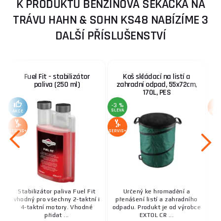
K PRODUKTU BENZÍNOVÁ SEKAČKA NA
TRÁVU HAHN & SOHN KS48 NABÍZÍME 3
DALŠÍ PŘÍSLUŠENSTVÍ
Fuel Fit - stabilizátor
Koš skládací na listí a
K
paliva (250 ml)
zahradní odpad, 55x72cm,
170L, PES
-3 %
SLEVA
AKCE
SERV
SERVIS+
SERVIS+
Stabilizátor paliva Fuel Fit
Určený ke hromadění a
vhodný pro všechny 2-taktní i
přenášení listí a zahradního
4-taktní motory. Vhodné
odpadu. Produkt je od výrobce
Sp
přidat ...
EXTOL CR ...