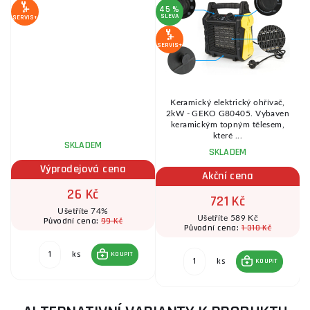
45 %
SLEVA
SERVIS+
SERVIS+
Keramický elektrický ohřívač,
2kW - GEKO G80405. Vybaven
ti
keramickým topným tělesem,
které ...
SKLADEM
SKLADEM
Výprodejová cena
Akční cena
26 Kč
721 Kč
Ušetříte 74%
Ušetříte 589 Kč
99 Kč
Původní cena:
1 310 Kč
Původní cena:
ks
KOUPIT
ks
KOUPIT