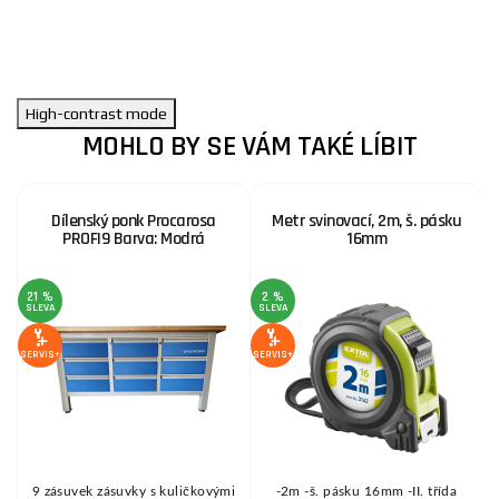
High-contrast mode
MOHLO BY SE VÁM TAKÉ LÍBIT
Dílenský ponk Procarosa
Metr svinovací, 2m, š. pásku
PROFI9 Barva: Modrá
16mm
21 %
2 %
SLEVA
SLEVA
SE
SERVIS+
SERVIS+
í
9 zásuvek zásuvky s kuličkovými
-2m -š. pásku 16mm -II. třída