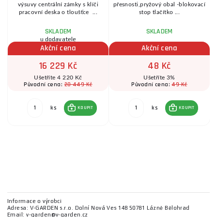
W
výsuvy centrální zámky s klíči
přesnosti,pryžový obal -blokovací
pracovní deska o tloušťce ...
stop tlačítko ...
SKLADEM
SKLADEM
u dodavatele
Akční cena
Akční cena
16 229 Kč
48 Kč
Ušetříte 4 220 Kč
Ušetříte 3%
20 449 Kč
49 Kč
Původní cena:
Původní cena:
ks
ks
KOUPIT
KOUPIT
Informace o výrobci
Adresa: V-GARDEN s.r.o. Dolní Nová Ves 148 50781 Lázně Bělohrad
Email: v-garden@v-garden.cz