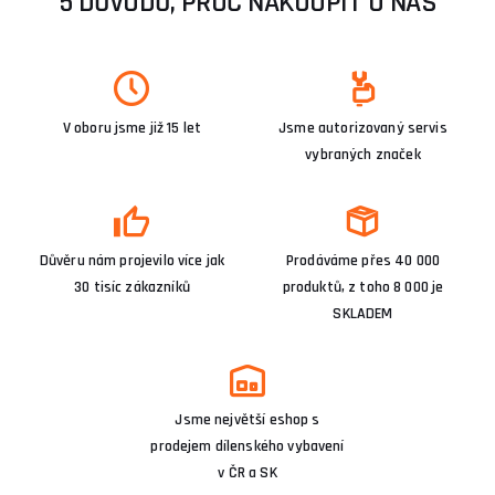
5 DŮVODŮ, PROČ NAKOUPIT U NÁS
V oboru jsme již 15 let
Jsme autorizovaný servis
vybraných značek
Důvěru nám projevilo více jak
Prodáváme přes 40 000
30 tisíc zákazníků
produktů, z toho 8 000 je
SKLADEM
Jsme největší eshop s
prodejem dílenského vybavení
v ČR a SK