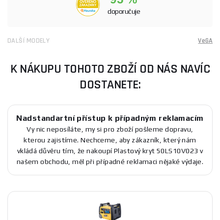
doporučuje
DALŠÍ MODELY
VeGA
K NÁKUPU TOHOTO ZBOŽÍ OD NÁS NAVÍC
DOSTANETE:
Nadstandartní přístup k případným reklamacím
Vy nic neposíláte, my si pro zboží pošleme dopravu,
kterou zajistíme. Nechceme, aby zákazník, který nám
vkládá důvěru tím, že nakoupí Plastový kryt 50LS10V023 v
našem obchodu, měl při případné reklamaci nějaké výdaje.