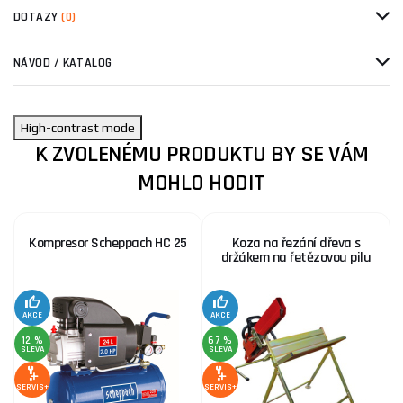
DOTAZY
(0)
NÁVOD / KATALOG
High-contrast mode
K ZVOLENÉMU PRODUKTU BY SE VÁM
MOHLO HODIT
Kompresor Scheppach HC 25
Koza na řezání dřeva s
držákem na řetězovou pilu
AKCE
AKCE
SE
12 %
67 %
SLEVA
SLEVA
SERVIS+
SERVIS+