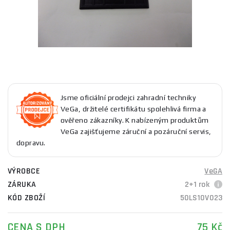
Jsme oficiální prodejci zahradní techniky
VeGa, držitelé certifikátu spolehlivá firma a
ověřeno zákazníky. K nabízeným produktům
VeGa zajišťujeme záruční a pozáruční servis,
dopravu.
VÝROBCE
VeGA
ZÁRUKA
2+1 rok
KÓD ZBOŽÍ
50LS10V023
CENA S DPH
75 Kč