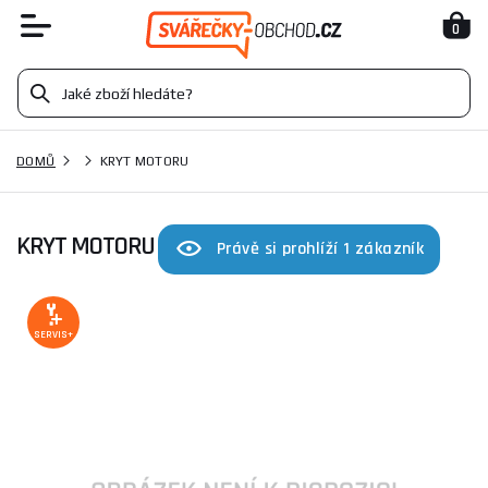
0
DOMŮ
KRYT MOTORU
KRYT MOTORU
Právě si prohlíží 1 zákazník
SERVIS+