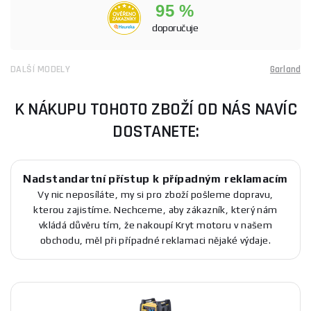
95 %
doporučuje
DALŠÍ MODELY
Garland
K NÁKUPU TOHOTO ZBOŽÍ OD NÁS NAVÍC
DOSTANETE:
Nadstandartní přístup k případným reklamacím
Vy nic neposíláte, my si pro zboží pošleme dopravu,
kterou zajistíme. Nechceme, aby zákazník, který nám
vkládá důvěru tím, že nakoupí Kryt motoru v našem
obchodu, měl při případné reklamaci nějaké výdaje.