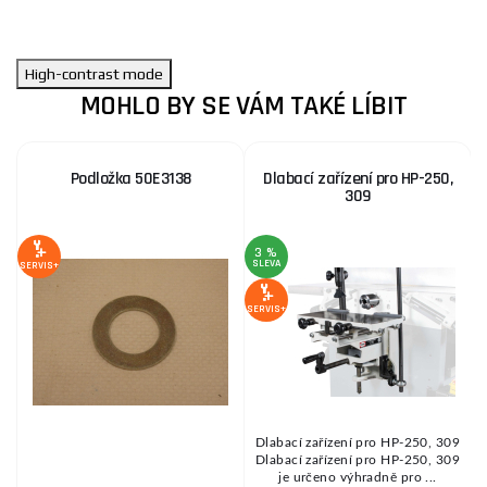
High-contrast mode
MOHLO BY SE VÁM TAKÉ LÍBIT
Podložka 50E3138
Dlabací zařízení pro HP-250,
309
3 %
SLEVA
S
SERVIS+
SERVIS+
SE
Dlabací zařízení pro HP-250, 309
Dlabací zařízení pro HP-250, 309
ní
je určeno výhradně pro ...