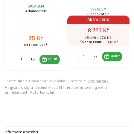
SKLADEM
SKLADEM
u dodavatele
u dodavatele
Akční cena
8 720 Kč
25 Kč
Ušetříte 270 Kč
8 990 Kč
Původní cena:
Bez DPH 21 Kč
ks
KOUPIT
ks
KOUPIT
Chcete doručiť tovar na Slovensko? Prezrite si
Kryt motora
Magyarországra történő kiszállításért tekintse meg ezt a
termékoldalt:
Motorburkolat
Informace o výrobci