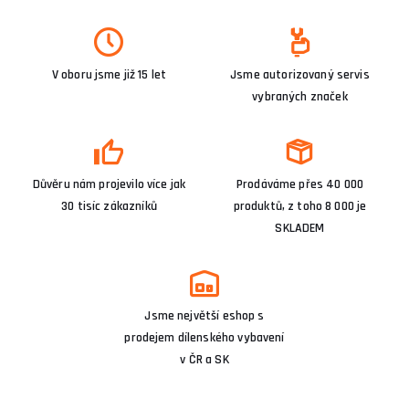
V oboru jsme již 15 let
Jsme autorizovaný servis
vybraných značek
Důvěru nám projevilo více jak
Prodáváme přes 40 000
30 tisíc zákazníků
produktů, z toho 8 000 je
SKLADEM
Jsme největší eshop s
prodejem dílenského vybavení
v ČR a SK