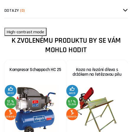
DOTAZY
(0)
High-contrast mode
K ZVOLENÉMU PRODUKTU BY SE VÁM
MOHLO HODIT
Kompresor Scheppach HC 25
Koza na řezání dřeva s
držákem na řetězovou pilu
AKCE
AKCE
SE
12 %
67 %
SLEVA
SLEVA
SERVIS+
SERVIS+