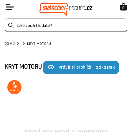
0
DOMŮ
KRYT MOTORU
KRYT MOTORU
Právě si prohlíží 1 zákazník
SERVIS+