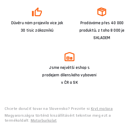
Důvěru nám projevilo více jak
Prodáváme přes 40 000
30 tisíc zákazníků
produktů, z toho 8 000 je
SKLADEM
Jsme největší eshop s
prodejem dílenského vybavení
v ČR a SK
Chcete doručiť tovar na Slovensko? Prezrite si
Kryt motora
Magyarországra történő kiszállításért tekintse meg ezt a
termékoldalt:
Motorburkolat