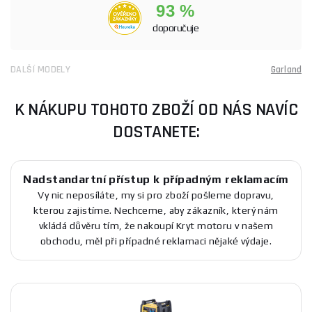
93 %
doporučuje
DALŠÍ MODELY
Garland
K NÁKUPU TOHOTO ZBOŽÍ OD NÁS NAVÍC
DOSTANETE:
Nadstandartní přístup k případným reklamacím
Vy nic neposíláte, my si pro zboží pošleme dopravu,
kterou zajistíme. Nechceme, aby zákazník, který nám
vkládá důvěru tím, že nakoupí Kryt motoru v našem
obchodu, měl při případné reklamaci nějaké výdaje.