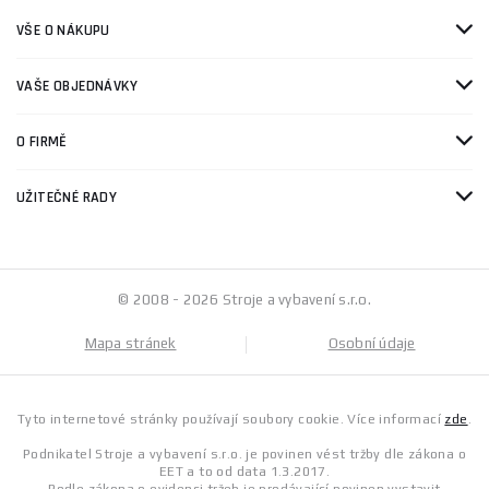
VŠE O NÁKUPU
VAŠE OBJEDNÁVKY
O FIRMĚ
UŽITEČNÉ RADY
© 2008 - 2026 Stroje a vybavení s.r.o.
Mapa stránek
Osobní údaje
Tyto internetové stránky používají soubory cookie. Více informací
zde
.
Podnikatel Stroje a vybavení s.r.o. je povinen vést tržby dle zákona o
EET a to od data 1.3.2017.
Podle zákona o evidenci tržeb je prodávající povinen vystavit